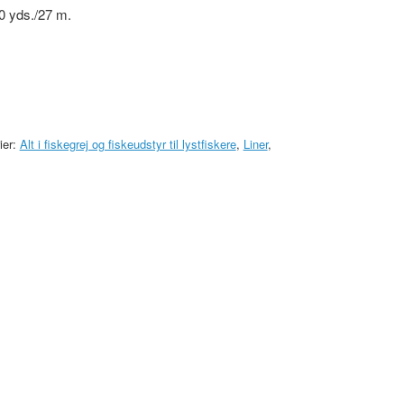
30 yds./27 m.
ier:
Alt i fiskegrej og fiskeudstyr til lystfiskere
,
Liner
,