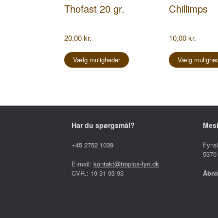
Thofast 20 gr.
Chillimps
20,00
kr.
10,00
kr.
Dette
vare
Vælg muligheder
Vælg mulighe
har
flere
varianter.
Mulighederne
kan
vælges
på
Har du spørgsmål?
Mes
varesiden
+45 2752 1039
Fyns
5370
E-mail:
kontakt@tropica-fyn.dk
CVR.: 19 31 93 93
Åbni
Mand
Lørd
Sønd