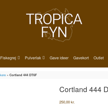
Fiskegrej
Pulverlak
Gave ideer
Gavekort
Outlet
skere
»
Cortland 444 DT6F
Cortland 444 
250,00
kr.