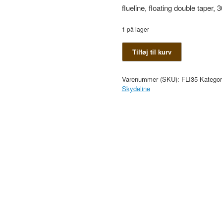
flueline, floating double taper, 
1 på lager
Cortland
Tilføj til kurv
444
DT6F
antal
Varenummer (SKU):
FLI35
Kategor
Skydeline