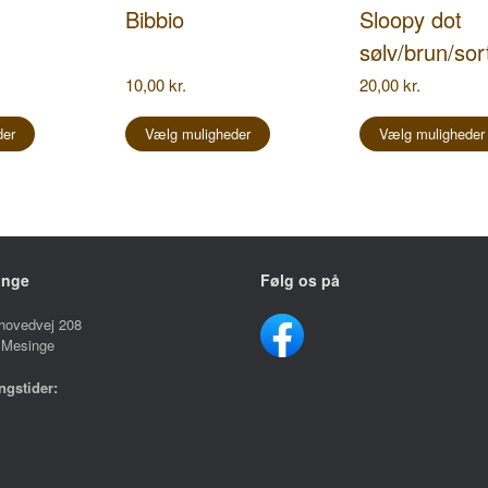
Bibbio
Sloopy dot
sølv/brun/sor
10,00
kr.
20,00
kr.
Dette
Dette
vare
vare
der
Vælg muligheder
Vælg muligheder
har
har
flere
flere
varianter.
varianter.
Mulighederne
Mulighederne
kan
kan
vælges
vælges
på
på
inge
Følg os på
varesiden
varesiden
hovedvej 208
 Mesinge
ngstider:
ag – Fredag
10.00 – 17.30
ag
09.00 – 13.00
ag
Lukket