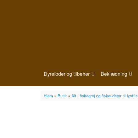
Gå
til
indhold
Dyrefoder og tilbehør
Beklædning
Hjem
»
Butik
»
Alt i fiskegrej og fiskeudstyr til lystfi