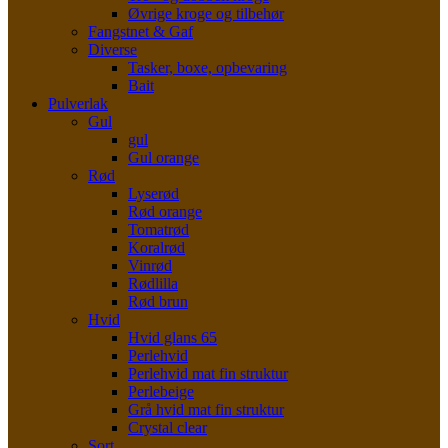
Øvrige kroge og tilbehør
Fangstnet & Gaf
Diverse
Tasker, boxe, opbevaring
Bait
Pulverlak
Gul
gul
Gul orange
Rød
Lyserød
Rød orange
Tomatrød
Koralrød
Vinrød
Rødlilla
Rød brun
Hvid
Hvid glans 65
Perlehvid
Perlehvid mat fin struktur
Perlebeige
Grå hvid mat fin struktur
Crystal clear
Sort