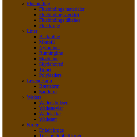
Fluebinding
Fluebindings materialer
Fluebindingsværktøj
Fluebindings tilbehør
Flue kroge
Liner
Backinline
Monofil
Nylonliner
Runningline
Skydeline
Skydehoved
Tippet
Polyleaders
Levende agn
Børsteorm
Sandorm
Waders
Waders bukser
Wadestøvler
Wadejakke
Wadesæt
Kroge
Enkelt kroge
Tre - og dobbelt kroge