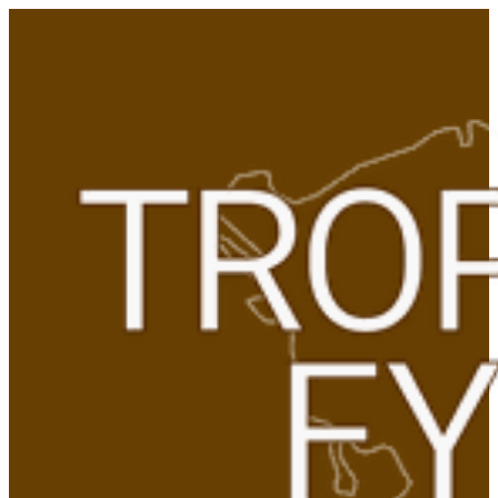
Gå
til
indhold