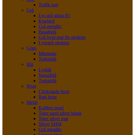
Trafik sort
Grå
Lys grå glans 85
Kiselgrå
Grå metallic
Basaltgrå
Grå hvid mat fin struktur
Lysegrå struktur
Grøn
Mintgrøn
Turkisblå
Blå
Lysblå
Signalblå
Turkisblå
Brun
Chokolade brun
Rød brun
Metal
Kobber pearl
Tiger sand silver blank
Tiger silver mat
Silver SHM
Grå metallic
Crystal clear