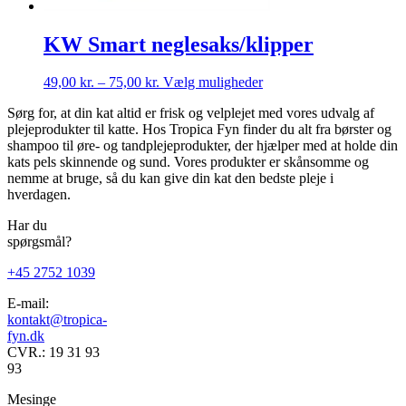
KW Smart neglesaks/klipper
Prisinterval:
Dette
49,00
kr.
–
75,00
kr.
Vælg muligheder
49,00 kr.
vare
Sørg for, at din kat altid er frisk og velplejet med vores udvalg af
til
har
plejeprodukter til katte. Hos Tropica Fyn finder du alt fra børster og
75,00 kr.
flere
shampoo til øre- og tandplejeprodukter, der hjælper med at holde din
varianter.
kats pels skinnende og sund. Vores produkter er skånsomme og
Mulighederne
nemme at bruge, så du kan give din kat den bedste pleje i
kan
hverdagen.
vælges
på
Har du
varesiden
spørgsmål?
+45 2752 1039
E-mail:
kontakt@tropica-
fyn.dk
CVR.: 19 31 93
93
Mesinge