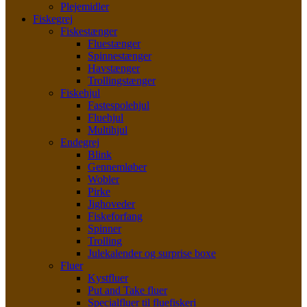
Plejemidler
Fiskegrej
Fiskestænger
Fluestænger
Spinnestænger
Havstænger
Trollingstænger
Fiskehjul
Fastespolehjul
Fluehjul
Multihjul
Endegrej
Blink
Gennemløber
Wobler
Pirke
Jighoveder
Fiskeforfang
Spinner
Trolling
Julekalender og surprise boxe
Fluer
Kystfluer
Put and Take fluer
Specialfluer til fluefiskeri