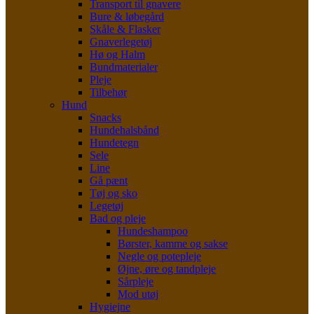
Transport til gnavere
Bure & løbegård
Skåle & Flasker
Gnaverlegetøj
Hø og Halm
Bundmaterialer
Pleje
Tilbehør
Hund
Snacks
Hundehalsbånd
Hundetegn
Sele
Line
Gå pænt
Tøj og sko
Legetøj
Bad og pleje
Hundeshampoo
Børster, kamme og sakse
Negle og potepleje
Øjne, øre og tandpleje
Sårpleje
Mod utøj
Hygiejne