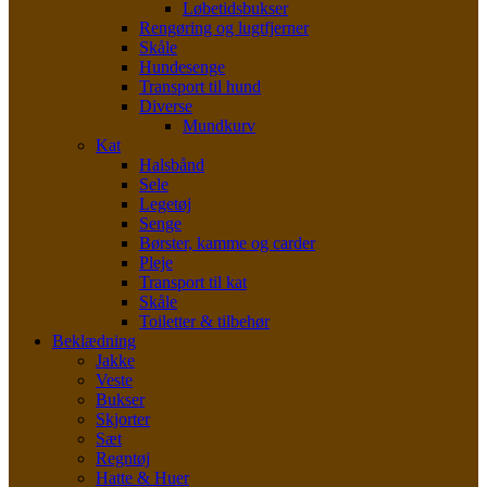
Løbetidsbukser
Rengøring og lugtfjerner
Skåle
Hundesenge
Transport til hund
Diverse
Mundkurv
Kat
Halsbånd
Sele
Legetøj
Senge
Børster, kamme og carder
Pleje
Transport til kat
Skåle
Toiletter & tilbehør
Beklædning
Jakke
Veste
Bukser
Skjorter
Sæt
Regntøj
Hatte & Huer