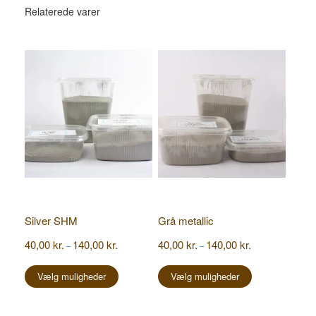
Relaterede varer
Silver SHM
Grå metallic
Prisinterval:
Prisinterval:
40,00
kr.
140,00
kr.
40,00
kr.
140,00
kr.
–
–
40,00 kr.
40,00 kr.
Dette
Dette
til
til
vare
vare
Vælg muligheder
Vælg muligheder
140,00 kr.
140,00 kr.
har
har
flere
flere
varianter.
varianter.