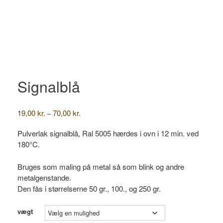
Signalblå
Prisinterval:
19,00
kr.
70,00
kr.
–
19,00 kr.
til
Pulverlak signalblå, Ral 5005 hærdes i ovn i 12 min. ved
70,00 kr.
180°C.
Bruges som maling på metal så som blink og andre
metalgenstande.
Den fås i størrelserne 50 gr., 100., og 250 gr.
vægt