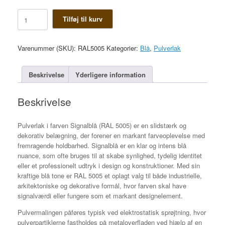
Signalblå
Tilføj til kurv
antal
Varenummer (SKU):
RAL5005
Kategorier:
Blå
,
Pulverlak
Beskrivelse
Yderligere information
Beskrivelse
Pulverlak i farven Signalblå (RAL 5005) er en slidstærk og
dekorativ belægning, der forener en markant farveoplevelse med
fremragende holdbarhed. Signalblå er en klar og intens blå
nuance, som ofte bruges til at skabe synlighed, tydelig identitet
eller et professionelt udtryk i design og konstruktioner. Med sin
kraftige blå tone er RAL 5005 et oplagt valg til både industrielle,
arkitektoniske og dekorative formål, hvor farven skal have
signalværdi eller fungere som et markant designelement.
Pulvermalingen påføres typisk ved elektrostatisk sprøjtning, hvor
pulverpartiklerne fastholdes på metaloverfladen ved hjælp af en