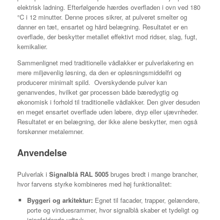
elektrisk ladning. Efterfølgende hærdes overfladen i ovn ved 180
°C i 12 minutter. Denne proces sikrer, at pulveret smelter og
danner en tæt, ensartet og hård belægning. Resultatet er en
overflade, der beskytter metallet effektivt mod ridser, slag, fugt,
kemikalier.
Sammenlignet med traditionelle vådlakker er pulverlakering en
mere miljøvenlig løsning, da den er opløsningsmiddelfri og
producerer minimalt spild. Overskydende pulver kan
genanvendes, hvilket gør processen både bæredygtig og
økonomisk i forhold til traditionelle vådlakker. Den giver desuden
en meget ensartet overflade uden løbere, dryp eller ujævnheder.
Resultatet er en belægning, der ikke alene beskytter, men også
forskønner metalemner.
Anvendelse
Pulverlak i
Signalblå RAL 5005
bruges bredt i mange brancher,
hvor farvens styrke kombineres med høj funktionalitet:
Byggeri og arkitektur:
Egnet til facader, trapper, gelændere,
porte og vinduesrammer, hvor signalblå skaber et tydeligt og
iøjnefaldende udtryk.