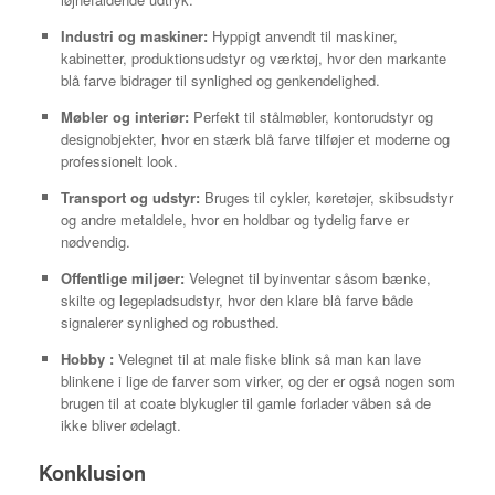
Industri og maskiner:
Hyppigt anvendt til maskiner,
kabinetter, produktionsudstyr og værktøj, hvor den markante
blå farve bidrager til synlighed og genkendelighed.
Møbler og interiør:
Perfekt til stålmøbler, kontorudstyr og
designobjekter, hvor en stærk blå farve tilføjer et moderne og
professionelt look.
Transport og udstyr:
Bruges til cykler, køretøjer, skibsudstyr
og andre metaldele, hvor en holdbar og tydelig farve er
nødvendig.
Offentlige miljøer:
Velegnet til byinventar såsom bænke,
skilte og legepladsudstyr, hvor den klare blå farve både
signalerer synlighed og robusthed.
Hobby :
Velegnet til at male fiske blink så man kan lave
blinkene i lige de farver som virker, og der er også nogen som
brugen til at coate blykugler til gamle forlader våben så de
ikke bliver ødelagt.
Konklusion