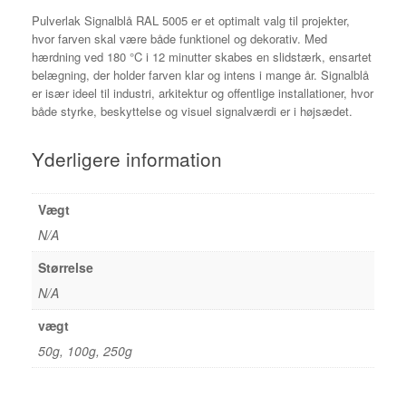
Pulverlak Signalblå RAL 5005 er et optimalt valg til projekter,
hvor farven skal være både funktionel og dekorativ. Med
hærdning ved 180 °C i 12 minutter skabes en slidstærk, ensartet
belægning, der holder farven klar og intens i mange år. Signalblå
er især ideel til industri, arkitektur og offentlige installationer, hvor
både styrke, beskyttelse og visuel signalværdi er i højsædet.
Yderligere information
Vægt
N/A
Størrelse
N/A
vægt
50g, 100g, 250g