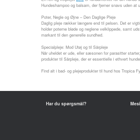
Hundeshampoo og balsam, der fjerner snavs uden at udt
Poter, Negle og Øjne – Den Daglige Pleje
Daglig pleje rækker længere end til pelsen. Det er vi
holder poterne bløde og neglene velklippede, samt udst
markant til den generelle sundhed.
Specialpleje: Mod Utøj og til Sårpleje
Når uheldet er ude, eller sæsonen for parasitter starter,
produkter til Sårpleje, der er essentielle i ethvert hund
Find alt i bad- og plejeprodukter til hund hos Tropica F
Har du spørgsmål?
Mes
+45 2752 1039
Fyns
5370
E-mail:
kontakt@tropica-fyn.dk
CVR.: 19 31 93 93
Åbni