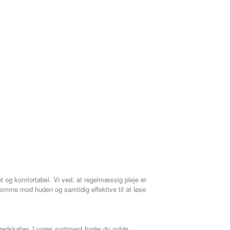
jet og komfortabel. Vi ved, at regelmæssig pleje er
nsomme mod huden og samtidig effektive til at løse
redskaber. I vores sortiment finder du milde