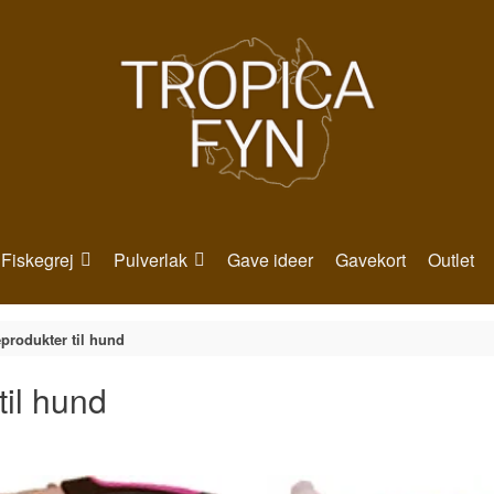
Fiskegrej
Pulverlak
Gave ideer
Gavekort
Outlet
eprodukter til hund
til hund