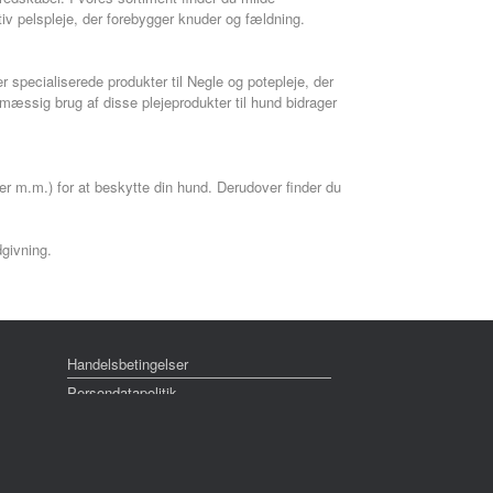
v pelspleje, der forebygger knuder og fældning.
der specialiserede produkter til Negle og potepleje, der
lmæssig brug af disse plejeprodukter til hund bidrager
per m.m.) for at beskytte din hund. Derudover finder du
dgivning.
Handelsbetingelser
Persondatapolitik
Cookie- og privatlivspolitik
Reklamation
Om Tropica Fyn