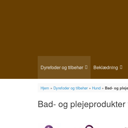
Gå
til
indhold
Dyrefoder og tilbehør
Beklædning
Hjem
»
Dyrefoder og tilbehør
»
Hund
»
Bad- og plej
Bad- og plejeprodukter 