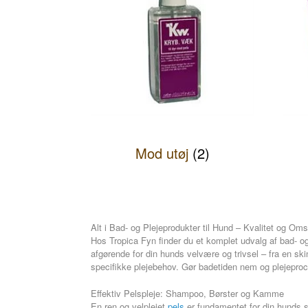
Mod utøj
(2)
Alt i Bad- og Plejeprodukter til Hund – Kvalitet og Om
Hos Tropica Fyn finder du et komplet udvalg af bad- og p
afgørende for din hunds velvære og trivsel – fra en sk
specifikke plejebehov. Gør badetiden nem og plejepro
Effektiv Pelspleje: Shampoo, Børster og Kamme
En ren og velplejet
pels
er fundamentet for din hunds su