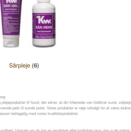
Sårpleje
(6)
sorg
lejeprodukter til hund, der sikrer, at din firbenede ven forbliver sund, velple
innende pels til sunde poter. Vores produkter er nøje udvalgt for at være skå
cessen behagelig med vores kvalitetsprodukter.
ndhed. Uansæt om du har en langhåret eller korthåret race, har vi de rigtige 