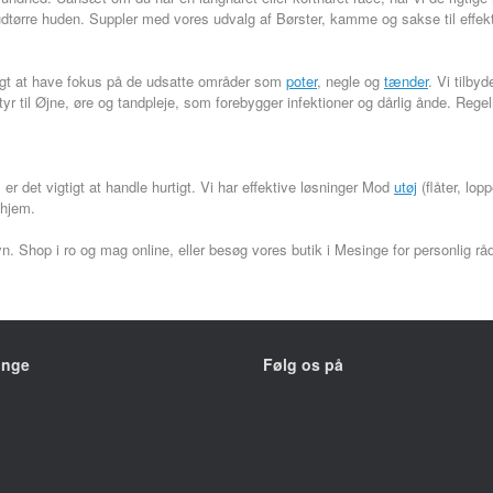
ørre huden. Suppler med vores udvalg af Børster, kamme og sakse til effekti
gtigt at have fokus på de udsatte områder som
poter
, negle og
tænder
. Vi tilby
yr til Øjne, øre og tandpleje, som forebygger infektioner og dårlig ånde. Rege
 er det vigtigt at handle hurtigt. Vi har effektive løsninger Mod
utøj
(flåter, lop
ehjem.
yn. Shop i ro og mag online, eller besøg vores butik i Mesinge for personlig rå
inge
Følg os på
hovedvej 208
 Mesinge
ngstider: