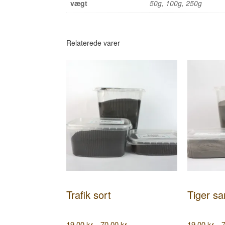
vægt
50g, 100g, 250g
Relaterede varer
Trafik sort
Tiger sa
Prisinterval:
19,00
kr.
70,00
kr.
19,00
kr.