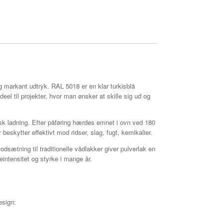
g markant udtryk. RAL 5018 er en klar turkisblå
l til projekter, hvor man ønsker at skille sig ud og
risk ladning. Efter påføring hærdes emnet i ovn ved 180
beskytter effektivt mod ridser, slag, fugt, kemikalier.
odsætning til traditionelle vådlakker giver pulverlak en
intensitet og styrke i mange år.
esign: