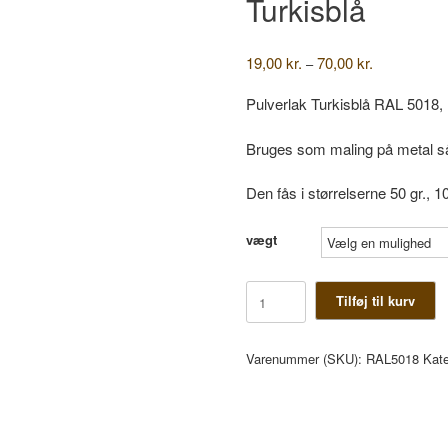
Turkisblå
Prisinterval:
19,00
kr.
70,00
kr.
–
19,00 kr.
til
Pulverlak Turkisblå RAL 5018, 
70,00 kr.
Bruges som maling på metal s
Den fås i størrelserne 50 gr., 10
vægt
Turkisblå
Tilføj til kurv
antal
Varenummer (SKU):
RAL5018
Kate