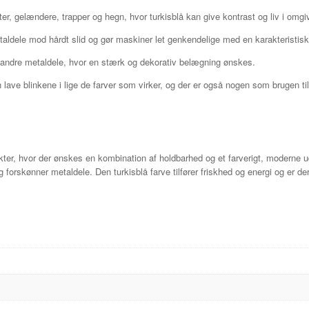
r, gelændere, trapper og hegn, hvor turkisblå kan give kontrast og liv i omgi
aldele mod hårdt slid og gør maskiner let genkendelige med en karakteristisk
g andre metaldele, hvor en stærk og dekorativ belægning ønskes.
 lave blinkene i lige de farver som virker, og der er også nogen som brugen til
jekter, hvor der ønskes en kombination af holdbarhed og et farverigt, moderne
rskønner metaldele. Den turkisblå farve tilfører friskhed og energi og er derfor 