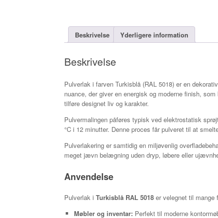
Beskrivelse
Yderligere information
Beskrivelse
Pulverlak i farven Turkisblå (RAL 5018) er en dekorati
nuance, der giver en energisk og moderne finish, som b
tilføre designet liv og karakter.
Pulvermalingen påføres typisk ved elektrostatisk sprøjt
°C i 12 minutter. Denne proces får pulveret til at smelt
Pulverlakering er samtidig en miljøvenlig overfladebeha
meget jævn belægning uden dryp, løbere eller ujævnhed
Anvendelse
Pulverlak i
Turkisblå RAL 5018
er velegnet til mange 
Møbler og inventar:
Perfekt til moderne kontormøble