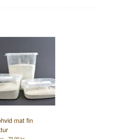
ehvid mat fin
tur
Prisinterval:
kr.
70,00
kr.