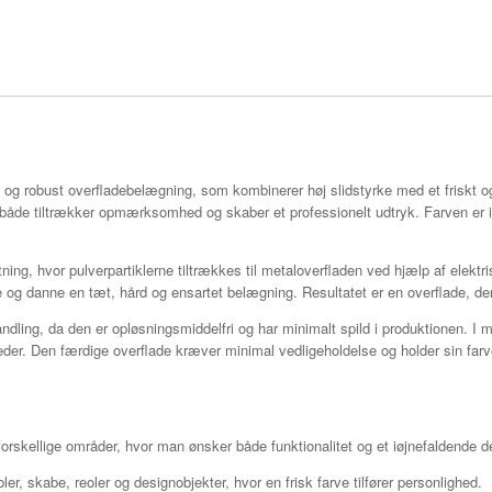
v og robust overfladebelægning, som kombinerer høj slidstyrke med et friskt o
åde tiltrækker opmærksomhed og skaber et professionelt udtryk. Farven er idee
ning, hvor pulverpartiklerne tiltrækkes til metaloverfladen ved hjælp af elekt
e og danne en tæt, hård og ensartet belægning. Resultatet er en overflade, der 
ndling, da den er opløsningsmiddelfri og har minimalt spild i produktionen. I m
er. Den færdige overflade kræver minimal vedligeholdelse og holder sin farve
forskellige områder, hvor man ønsker både funktionalitet og et iøjnefaldende d
r, skabe, reoler og designobjekter, hvor en frisk farve tilfører personlighed.