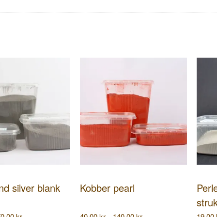
nd silver blank
Kobber pearl
Perl
struk
Prisinterval:
Prisinterval:
70,00
kr.
40,00
kr.
140,00
kr.
19,00