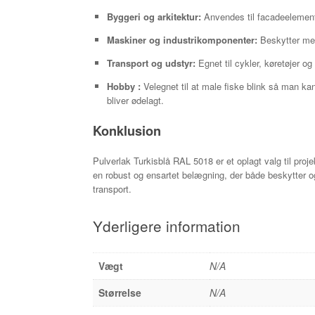
Byggeri og arkitektur:
Anvendes til facadeelemente
Maskiner og industrikomponenter:
Beskytter met
Transport og udstyr:
Egnet til cykler, køretøjer o
Hobby :
Velegnet til at male fiske blink så man kan
bliver ødelagt.
Konklusion
Pulverlak Turkisblå RAL 5018 er et oplagt valg til pro
en robust og ensartet belægning, der både beskytter og fo
transport.
Yderligere information
Vægt
N/A
Størrelse
N/A