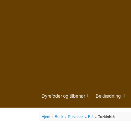
Gå
til
indhold
Dyrefoder og tilbehør
Beklædning
Hjem
»
Butik
»
Pulverlak
»
Blå
»
Turkisblå