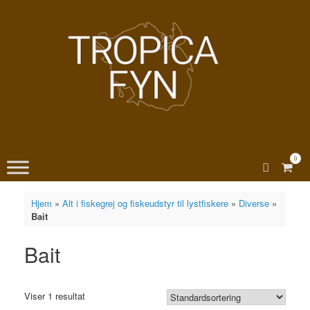
Gå
til
indhold
0
View
shopp
cart
Hjem
»
Alt i fiskegrej og fiskeudstyr til lystfiskere
»
Diverse
»
Bait
Bait
Viser 1 resultat