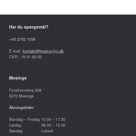
vælges
på
varesiden
Har du spørgsmål?
+45 2752 1039
E-mail:
kontakt@tropica-fyn.dk
CVR.: 19 31 93 93
Mesinge
Fynshovedvej 208
5370 Mesinge
Åbningstider:
Mandag – Fredag
10.00 – 17.30
Lørdag
09.00 – 13.00
Søndag
Lukket