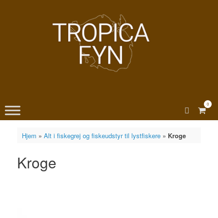
Gå
til
indhold
0
View
shopp
cart
Hjem
»
Alt i fiskegrej og fiskeudstyr til lystfiskere
»
Kroge
Kroge