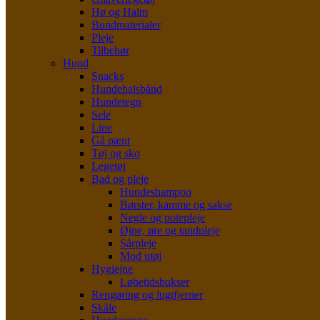
Hø og Halm
Bundmaterialer
Pleje
Tilbehør
Hund
Snacks
Hundehalsbånd
Hundetegn
Sele
Line
Gå pænt
Tøj og sko
Legetøj
Bad og pleje
Hundeshampoo
Børster, kamme og sakse
Negle og potepleje
Øjne, øre og tandpleje
Sårpleje
Mod utøj
Hygiejne
Løbetidsbukser
Rengøring og lugtfjerner
Skåle