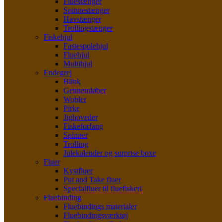
Fluestænger
Spinnestænger
Havstænger
Trollingstænger
Fiskehjul
Fastespolehjul
Fluehjul
Multihjul
Endegrej
Blink
Gennemløber
Wobler
Pirke
Jighoveder
Fiskeforfang
Spinner
Trolling
Julekalender og surprise boxe
Fluer
Kystfluer
Put and Take fluer
Specialfluer til fluefiskeri
Fluebinding
Fluebindings materialer
Fluebindingsværktøj