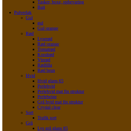
Tasker, boxe, opbevaring
Bait
Pulverlak
Gul
gul
Gul orange
Rød
Lyserød
Rød orange
Tomatrød
Koralrød
Vinrød
Rødlilla
Rød brun
Hvid
Hvid glans 65
Perlehvid
Perlehvid mat fin struktur
Perlebeige
Grå hvid mat fin struktur
Crystal clear
Sort
Trafik sort
Grå
Lys grå glans 85