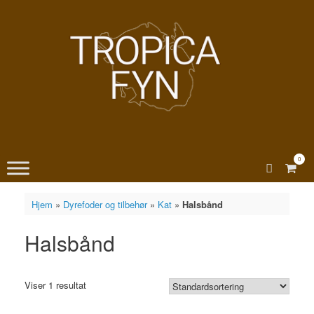
Gå
til
indhold
0
View
shopp
cart
Hjem
»
Dyrefoder og tilbehør
»
Kat
»
Halsbånd
Halsbånd
Viser 1 resultat