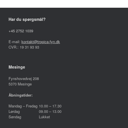
på
varesiden
Har du spørgsmål?
+45 2752 1039
E-mail:
kontakt@tropica-fyn.dk
CVR.: 19 31 93 93
Mesinge
Fynshovedvej 208
5370 Mesinge
Åbningstider:
Mandag – Fredag
10.00 – 17.30
Lørdag
09.00 – 13.00
Søndag
Lukket