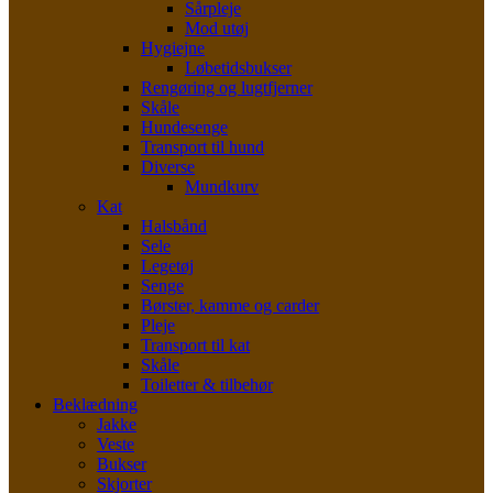
Sårpleje
Mod utøj
Hygiejne
Løbetidsbukser
Rengøring og lugtfjerner
Skåle
Hundesenge
Transport til hund
Diverse
Mundkurv
Kat
Halsbånd
Sele
Legetøj
Senge
Børster, kamme og carder
Pleje
Transport til kat
Skåle
Toiletter & tilbehør
Beklædning
Jakke
Veste
Bukser
Skjorter