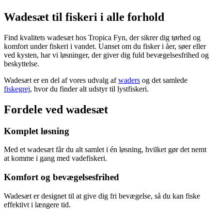
3.300,00 kr..
flere
1.600,00 kr..
3.300,00 kr..
flere
1.600,
Wadesæt til fiskeri i alle forhold
varianter.
varianter.
Mulighederne
Mulighedern
kan
kan
Find kvalitets wadesæt hos Tropica Fyn, der sikrer dig tørhed og
vælges
vælges
komfort under fiskeri i vandet. Uanset om du fisker i åer, søer eller
på
på
ved kysten, har vi løsninger, der giver dig fuld bevægelsesfrihed og
varesiden
varesiden
beskyttelse.
Wadesæt er en del af vores udvalg af
waders
og det samlede
fiskegrej
, hvor du finder alt udstyr til lystfiskeri.
Fordele ved wadesæt
Komplet løsning
Med et wadesæt får du alt samlet i én løsning, hvilket gør det nemt
at komme i gang med vadefiskeri.
Komfort og bevægelsesfrihed
Wadesæt er designet til at give dig fri bevægelse, så du kan fiske
effektivt i længere tid.