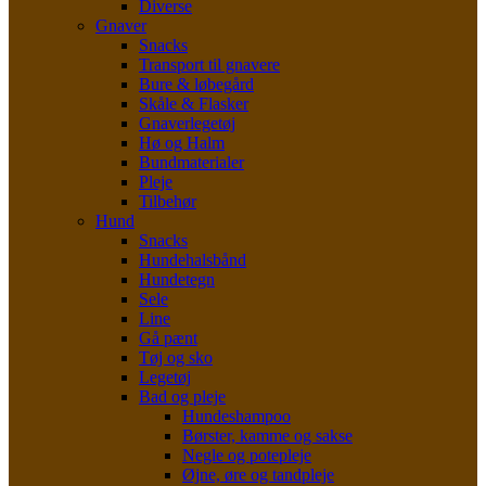
Diverse
Gnaver
Snacks
Transport til gnavere
Bure & løbegård
Skåle & Flasker
Gnaverlegetøj
Hø og Halm
Bundmaterialer
Pleje
Tilbehør
Hund
Snacks
Hundehalsbånd
Hundetegn
Sele
Line
Gå pænt
Tøj og sko
Legetøj
Bad og pleje
Hundeshampoo
Børster, kamme og sakse
Negle og potepleje
Øjne, øre og tandpleje