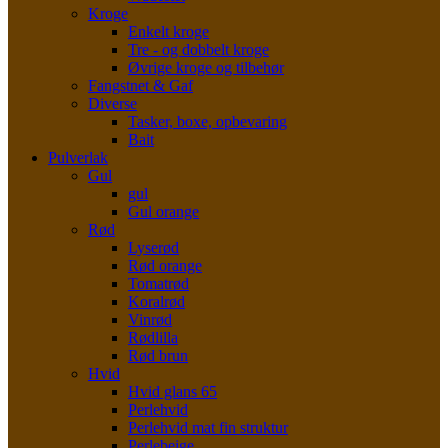
Kroge
Enkelt kroge
Tre - og dobbelt kroge
Øvrige kroge og tilbehør
Fangstnet & Gaf
Diverse
Tasker, boxe, opbevaring
Bait
Pulverlak
Gul
gul
Gul orange
Rød
Lyserød
Rød orange
Tomatrød
Koralrød
Vinrød
Rødlilla
Rød brun
Hvid
Hvid glans 65
Perlehvid
Perlehvid mat fin struktur
Perlebeige