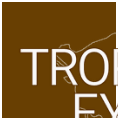
Gå
til
indhold