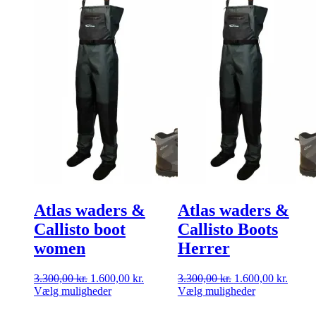
Atlas waders &
Atlas waders &
Callisto boot
Callisto Boots
women
Herrer
Den
Den
Den
Den
3.300,00
kr.
1.600,00
kr.
3.300,00
kr.
1.600,00
kr.
oprindelige
Dette
aktuelle
oprindelige
Dette
aktuel
Vælg muligheder
Vælg muligheder
pris
vare
pris
pris
vare
pris
var:
har
er:
var:
har
er: