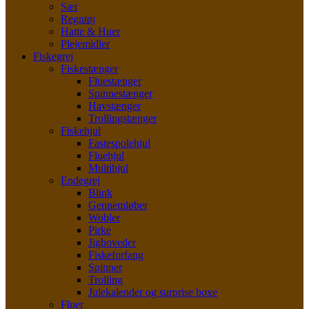
Sæt
Regntøj
Hatte & Huer
Plejemidler
Fiskegrej
Fiskestænger
Fluestænger
Spinnestænger
Havstænger
Trollingstænger
Fiskehjul
Fastespolehjul
Fluehjul
Multihjul
Endegrej
Blink
Gennemløber
Wobler
Pirke
Jighoveder
Fiskeforfang
Spinner
Trolling
Julekalender og surprise boxe
Fluer