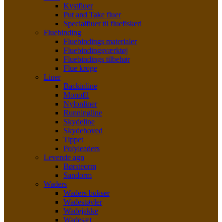
Kystfluer
Put and Take fluer
Specialfluer til fluefiskeri
Fluebinding
Fluebindings materialer
Fluebindingsværktøj
Fluebindings tilbehør
Flue kroge
Liner
Backinline
Monofil
Nylonliner
Runningline
Skydeline
Skydehoved
Tippet
Polyleaders
Levende agn
Børsteorm
Sandorm
Waders
Waders bukser
Wadestøvler
Wadejakke
Wadesæt