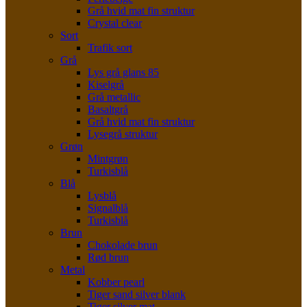
Grå hvid mat fin struktur
Crystal clear
Sort
Trafik sort
Grå
Lys grå glans 85
Kiselgrå
Grå metallic
Basaltgrå
Grå hvid mat fin struktur
Lysegrå struktur
Grøn
Mintgrøn
Turkisblå
Blå
Lysblå
Signalblå
Turkisblå
Brun
Chokolade brun
Rød brun
Metal
Kobber pearl
Tiger sand silver blank
Tiger silver mat