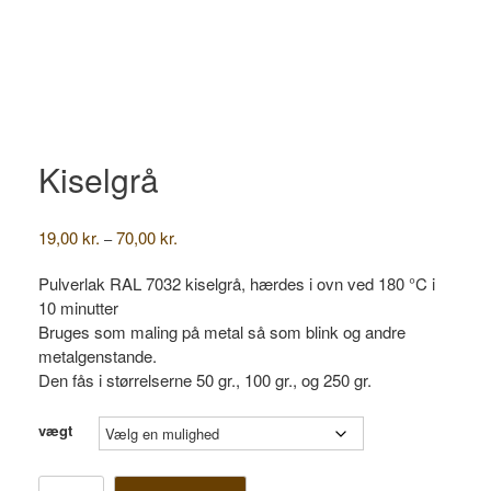
Kiselgrå
Prisinterval:
19,00
kr.
70,00
kr.
–
19,00 kr.
til
Pulverlak RAL 7032 kiselgrå, hærdes i ovn ved 180 °C i
70,00 kr.
10 minutter
Bruges som maling på metal så som blink og andre
metalgenstande.
Den fås i størrelserne 50 gr., 100 gr., og 250 gr.
vægt
Kiselgrå