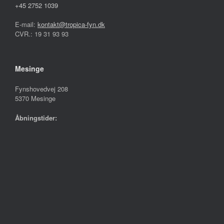
+45 2752 1039
E-mail:
kontakt@tropica-fyn.dk
CVR.: 19 31 93 93
Mesinge
Fynshovedvej 208
5370 Mesinge
Åbningstider:
Mandag – Fredag
10.00 – 17.30
Lørdag
09.00 – 13.00
Søndag
Lukket
Følg os på