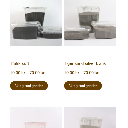
Trafik sort
Tiger sand silver blank
Prisinterval:
Prisinterval:
19,00
kr.
70,00
kr.
19,00
kr.
70,00
kr.
–
–
19,00 kr.
19,00 kr.
Dette
Dette
til
til
vare
vare
Vælg muligheder
Vælg muligheder
70,00 kr.
70,00 kr.
har
har
flere
flere
varianter.
varianter.
Mulighederne
Mulighederne
kan
kan
vælges
vælges
på
på