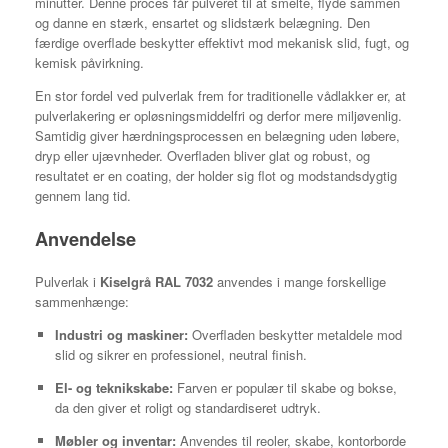
minutter. Denne proces får pulveret til at smelte, flyde sammen
og danne en stærk, ensartet og slidstærk belægning. Den
færdige overflade beskytter effektivt mod mekanisk slid, fugt, og
kemisk påvirkning.
En stor fordel ved pulverlak frem for traditionelle vådlakker er, at
pulverlakering er opløsningsmiddelfri og derfor mere miljøvenlig.
Samtidig giver hærdningsprocessen en belægning uden løbere,
dryp eller ujævnheder. Overfladen bliver glat og robust, og
resultatet er en coating, der holder sig flot og modstandsdygtig
gennem lang tid.
Anvendelse
Pulverlak i
Kiselgrå RAL 7032
anvendes i mange forskellige
sammenhænge:
Industri og maskiner:
Overfladen beskytter metaldele mod
slid og sikrer en professionel, neutral finish.
El- og teknikskabe:
Farven er populær til skabe og bokse,
da den giver et roligt og standardiseret udtryk.
Møbler og inventar:
Anvendes til reoler, skabe, kontorborde