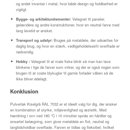
og andet inventar i metal, hvor både design og holdbarhed er
vigtigt.
Bygge- og arkitekturelementer:
Velegnet til paneler,
gelændere og andre konstruktioner, hvor en neutral farve med
lang levetid er ønsket.
Transport og udstyr:
Bruges på metaldele, der udsættes for
daglig brug, og hvor en stærk, vedligeholdelsesfri overflade er
nødvendig.
Hobby :
Velegnet til at male fiske blink så man kan lave
blinkene i lige de farver som virker, og der er også nogen som
brugen til at coate blykugler til gamle forlader våben så de
ikke bliver ødelagt.
Konklusion
Pulverlak Kiselgrå RAL 7032 er et ideelt valg for dig, der ønsker
en kombination af styrke, miljøvenlighed og æstetik. Med
hærdning i ovn ved 180 °C i 10 minutter opnås en hårdfør og
ensartet belægning, som giver metaldele en flot, neutral og
langtidsholdbar overflade. Farven er tidløs og fleksibel, hvilket