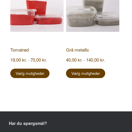
varesiden
varesiden
Tomatrød
Grå metallic
Prisinterval:
Prisinterval:
19,00
kr.
70,00
kr.
40,00
kr.
140,00
kr.
–
–
19,00 kr.
40,00 kr.
Dette
Dette
til
til
vare
vare
Vælg muligheder
Vælg muligheder
70,00 kr.
140,00 kr.
har
har
flere
flere
varianter.
varianter.
Mulighederne
Mulighederne
kan
kan
vælges
vælges
på
på
varesiden
varesiden
Har du spørgsmål?