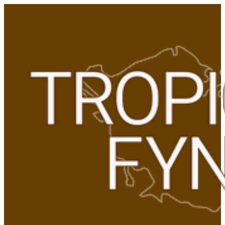
Gå
til
indhold