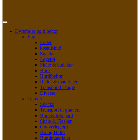
Dyrefoder og tilbehør
Fugl
Foder
kosttilskud
Snacks
Legetøj
Skåle & badekar
Bure
Burtilbehør
Reder & materialer
Transport til fugle
Diverse
Gnaver
Snacks
Transport til gnavere
Bure & løbegård
Skåle & Flasker
Gnaverlegetøj
Hø og Halm
Bundmaterialer