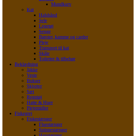
Mundkurv
Kat
Halsbånd
Sele
Legetøj
Senge
Børster, kamme og carder
Pleje
Transport til kat
Skåle
Toiletter & tilbehør
Beklædning
Jakke
Veste
Bukser
Skjorter
Sæt
Regntøj
Hatte & Huer
Plejemidler
Fiskegrej
Fiskestænger
Fluestænger
Spinnestænger
Havstænger