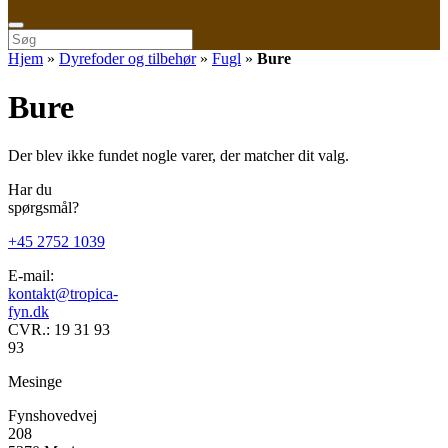
shopping
cart
Søg
efter:
Hjem
»
Dyrefoder og tilbehør
»
Fugl
»
Bure
Bure
Der blev ikke fundet nogle varer, der matcher dit valg.
Har du
spørgsmål?
+45 2752 1039
E-mail:
kontakt@tropica-
fyn.dk
CVR.: 19 31 93
93
Mesinge
Fynshovedvej
208