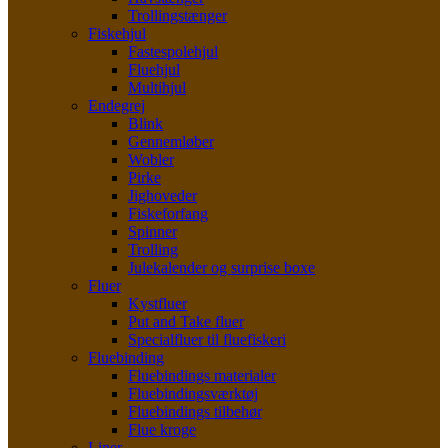
Trollingstænger
Fiskehjul
Fastespolehjul
Fluehjul
Multihjul
Endegrej
Blink
Gennemløber
Wobler
Pirke
Jighoveder
Fiskeforfang
Spinner
Trolling
Julekalender og surprise boxe
Fluer
Kystfluer
Put and Take fluer
Specialfluer til fluefiskeri
Fluebinding
Fluebindings materialer
Fluebindingsværktøj
Fluebindings tilbehør
Flue kroge
Liner