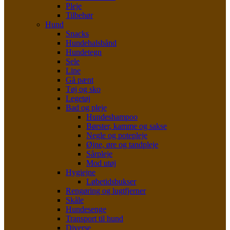
Pleje
Tilbehør
Hund
Snacks
Hundehalsbånd
Hundetegn
Sele
Line
Gå pænt
Tøj og sko
Legetøj
Bad og pleje
Hundeshampoo
Børster, kamme og sakse
Negle og potepleje
Øjne, øre og tandpleje
Sårpleje
Mod utøj
Hygiejne
Løbetidsbukser
Rengøring og lugtfjerner
Skåle
Hundesenge
Transport til hund
Diverse