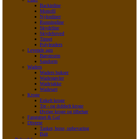
Backinline
Monofil
Nylonliner
Runningline
Skydeline
Skydehoved
Tippet
Polyleaders
Levende agn
Børsteorm
Sandorm
Waders
Waders bukser
Wadestøvler
Wadejakke
Wadesæt
Kroge
Enkelt kroge
Tre - og dobbelt kroge
Øvrige kroge og tilbehør
Fangstnet & Gaf
Diverse
Tasker, boxe, opbevaring
Bait