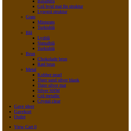
Basaltgrå
Grå hvid mat fin struktur
Lysegrå struktur
Grøn
Mintgrøn
Turkisblå
Blå
Lysblå
Signalblå
Turkisblå
Brun
Chokolade brun
Rød brun
Metal
Kobber pearl
Tiger sand silver blank
Tiger silver mat
Silver SHM
Grå metallic
Crystal clear
Gave ideer
Gavekort
Outlet
View
View Cart
0