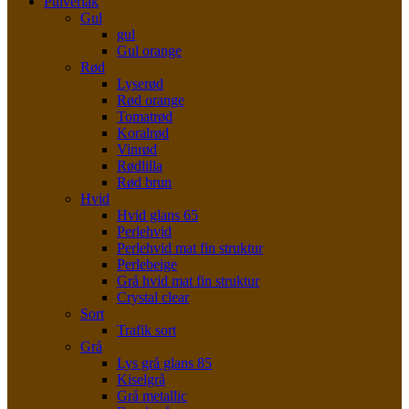
Pulverlak
Gul
gul
Gul orange
Rød
Lyserød
Rød orange
Tomatrød
Koralrød
Vinrød
Rødlilla
Rød brun
Hvid
Hvid glans 65
Perlehvid
Perlehvid mat fin struktur
Perlebeige
Grå hvid mat fin struktur
Crystal clear
Sort
Trafik sort
Grå
Lys grå glans 85
Kiselgrå
Grå metallic