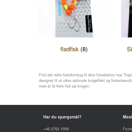
fladfisk
(8)
S
Find det rette fiskeforfang til dine fiskebehov hos Tropi
designet til at sikre optimale krogeffekt og fiskerires
med at få flere fisk på krogen.
Har du spørgsmål?
Mes
+45 2752 1039
Fyns