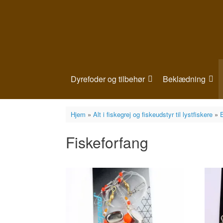
Gå
til
indhold
Dyrefoder og tilbehør
Beklædning
Hjem
»
Alt i fiskegrej og fiskeudstyr til lystfiskere
»
Fiskeforfang