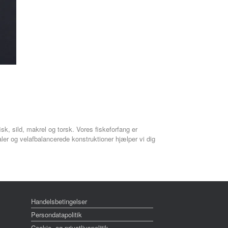
fisk, sild, makrel og torsk. Vores fiskeforfang er
aler og velafbalancerede konstruktioner hjælper vi dig
Handelsbetingelser
Persondatapolitik
Cookie- og privatlivspolitik