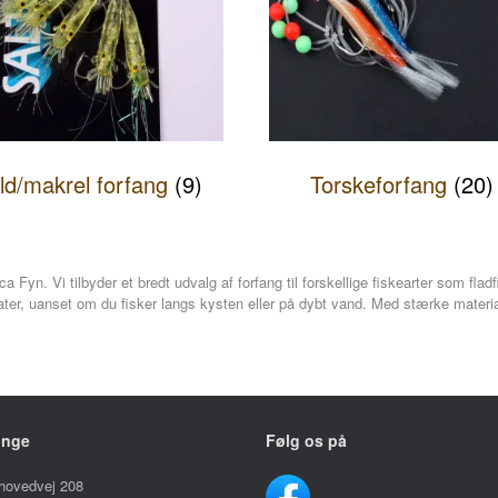
ild/makrel forfang
(9)
Torskeforfang
(20)
ca Fyn. Vi tilbyder et bredt udvalg af forfang til forskellige fiskearter som flad
ultater, uanset om du fisker langs kysten eller på dybt vand. Med stærke materi
inge
Følg os på
hovedvej 208