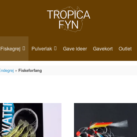
Fiskegrej
Pulverlak
Gave ideer
Gavekort
Outlet
Endegrej
»
Fiskeforfang