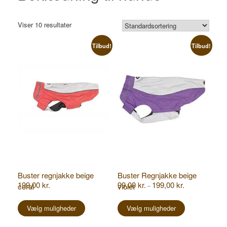
Viser 10 resultater
Tilbud!
Tilbud!
Buster regnjakke beige
Buster Regnjakke beige
Prisinterval:
199,00
kr.
99,00
kr.
199,00
kr.
coral
violet
–
99,00 kr.
Dette
Dette
til
vare
vare
Vælg muligheder
Vælg muligheder
199,00 kr.
har
har
flere
flere