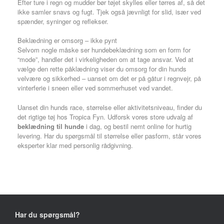
Efter ture i regn og mudder bør tøjet skylles eller tørres af, så det
ikke samler snavs og fugt. Tjek også jævnligt for slid, især ved
spænder, syninger og reflekser.
Beklædning er omsorg – ikke pynt
Selvom nogle måske ser hundebeklædning som en form for
“mode”, handler det i virkeligheden om at tage ansvar. Ved at
vælge den rette påklædning viser du omsorg for din hunds
velvære og sikkerhed – uanset om det er på gåtur i regnvejr, på
vinterferie i sneen eller ved sommerhuset ved vandet.
Uanset din hunds race, størrelse eller aktivitetsniveau, finder du
det rigtige tøj hos Tropica Fyn. Udforsk vores store udvalg af
beklædning til hunde
i dag, og bestil nemt online for hurtig
levering. Har du spørgsmål til størrelse eller pasform, står vores
eksperter klar med personlig rådgivning.
Har du spørgsmål?