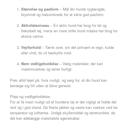
Størrelse og pasform
– Mål din hunds ryglængde,
brystmål og halsomkreds for at sikre god pasform.
Aktivitetsniveau
– En aktiv hund har brug for let og
fleksibelt tøj, mens en mere stille hund måske har brug for
ekstra varme.
Vejrforhold
– Tænk over, om det primært er regn, kulde
eller vind, du vil beskytte mod.
Nem vedligeholdelse
– Vælg materialer, der kan
maskinvaskes og tørrer hurtigt.
Prøv altid tøjet på, hvis muligt, og sørg for, at din hund kan
bevæge sig frit uden at blive generet.
Pleje og vedligeholdelse
For at få mest muligt ud af hundens tøj er det vigtigt at holde det
rent og i god stand. De fleste jakker og veste kan vaskes ved lav
temperatur og lufttørres. Undgå skyllemiddel og tørretumbler, da
det kan ødelægge materialets egenskaber.