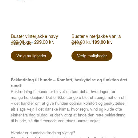
Buster vinterjakke navy
Buster vinterjakke vanila
Prisinterval:
Den
Den
199,00
kr.
299,00
kr.
249,00
kr.
199,00
kr.
dusty blue
white
–
199,00 kr.
oprindelige
aktuelle
Dette
Dette
til
pris
pris
vare
vare
Vælg muligheder
Vælg muligheder
299,00 kr.
var:
er:
249,00 kr..
199,00 kr..
har
har
flere
flere
varianter.
varianter.
Mulighederne
Mulighederne
Beklædning til hunde – Komfort, beskyttelse og funktion året
kan
kan
rundt
vælges
vælges
Beklædning til hunde er blevet en fast del af hverdagen for
på
på
mange hundeejere. Det er ikke længere blot et spørgsmål om stil
varesiden
varesiden
– det handler om at give hunden optimal komfort og beskyttelse i
alt slags vejr. I det danske klima, hvor regn, vind og kulde ofte
skifter fra dag til dag, er det vigtigt at finde den rette beklædning
til hunde, så din firbenede ven trives uanset vejret.
Hvorfor er hundebeklædning vigtigt?