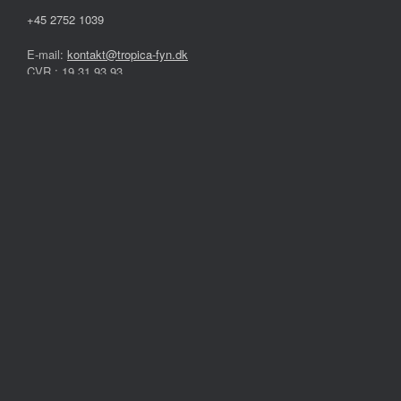
+45 2752 1039
E-mail:
kontakt@tropica-fyn.dk
CVR.: 19 31 93 93
Mesinge
Fynshovedvej 208
5370 Mesinge
Åbningstider:
Mandag – Fredag
10.00 – 17.30
Lørdag
09.00 – 13.00
Søndag
Lukket
Følg os på