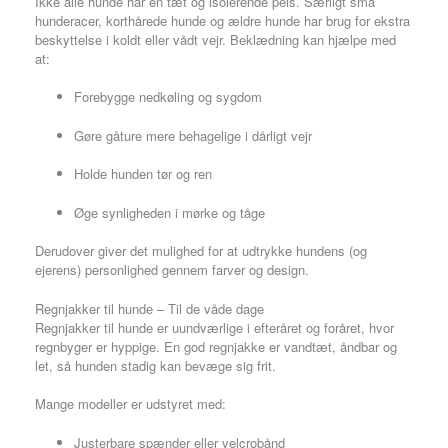
Ikke alle hunde har en tæt og isolerende pels. Særligt små
hunderacer, korthårede hunde og ældre hunde har brug for ekstra
beskyttelse i koldt eller vådt vejr. Beklædning kan hjælpe med
at:
Forebygge nedkøling og sygdom
Gøre gåture mere behagelige i dårligt vejr
Holde hunden tør og ren
Øge synligheden i mørke og tåge
Derudover giver det mulighed for at udtrykke hundens (og
ejerens) personlighed gennem farver og design.
Regnjakker til hunde – Til de våde dage
Regnjakker til hunde er uundværlige i efteråret og foråret, hvor
regnbyger er hyppige. En god regnjakke er vandtæt, åndbar og
let, så hunden stadig kan bevæge sig frit.
Mange modeller er udstyret med:
Justerbare spænder eller velcrobånd