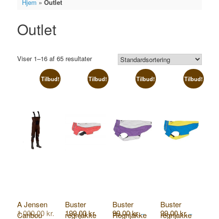
Hjem
»
Outlet
Outlet
Viser 1–16 af 65 resultater
Tilbud!
Tilbud!
Tilbud!
Tilbud!
A Jensen
Buster
Buster
Buster
Den
1.000,00
kr.
199,00
kr.
99,00
kr.
99,00
kr.
Caribou
regnjakke
Regnjakke
regnjakke
–
–