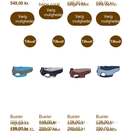
oprindelige
Den
Prisinterval:
Prisinterval
549,00
kr.
199,00
kr.
199,00
kr.
beige coral
beige violet
lime demin
Dette
pris
aktuelle
99,00 kr.
99,00 kr.
vare
Vælg
var:
Dette
Dette
Dette
pris
til
til
muligheder
1.000,00 kr..
har
vare
vare
vare
Vælg
Vælg
Vælg
er:
199,00 kr.
199,00 kr.
flere
muligheder
muligheder
muligheder
549,00 kr..
har
har
har
varianter.
flere
flere
flere
Mulighederne
varianter.
varianter.
variant
kan
Mulighederne
Mulighederne
Mulig
Tilbud!
Tilbud!
Tilbud!
Tilbud!
vælges
kan
kan
kan
på
vælges
vælges
vælge
varesiden
på
på
på
varesiden
varesiden
varesi
Buster
Buster
Buster
Buster
Den
299,00
kr.
149,00
kr.
129,00
kr.
129,00
kr.
regnjakke
Softshell
softshell
softshell
–
–
–
oprindelige
Den
Prisinterval:
Prisinterval:
Prisinterval
199,00
kr.
299,00
kr.
299,00
kr.
299,00
kr.
turkis grå XL
adobe rose
chateau
navy dusty
pris