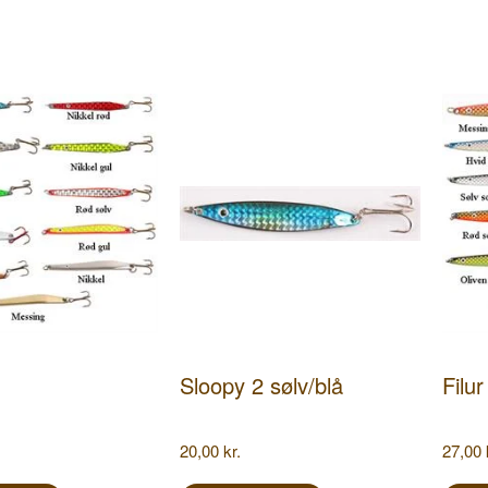
Sloopy 2 sølv/blå
Filu
20,00
kr.
27,00
Dette
Dette