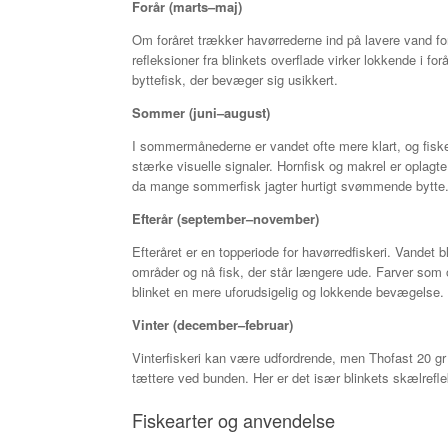
Forår (marts–maj)
Om foråret trækker havørrederne ind på lavere vand fo
refleksioner fra blinkets overflade virker lokkende i fo
byttefisk, der bevæger sig usikkert.
Sommer (juni–august)
I sommermånederne er vandet ofte mere klart, og fiske
stærke visuelle signaler. Hornfisk og makrel er oplagte
da mange sommerfisk jagter hurtigt svømmende bytte
Efterår (september–november)
Efteråret er en topperiode for havørredfiskeri. Vandet 
områder og nå fisk, der står længere ude. Farver som 
blinket en mere uforudsigelig og lokkende bevægelse.
Vinter (december–februar)
Vinterfiskeri kan være udfordrende, men Thofast 20 g
tættere ved bunden. Her er det især blinkets skælreflek
Fiskearter og anvendelse