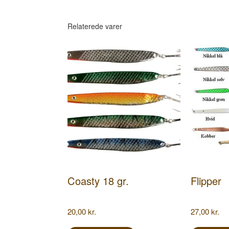
Relaterede varer
Coasty 18 gr.
Flipper
20,00
kr.
27,00
kr.
Dette