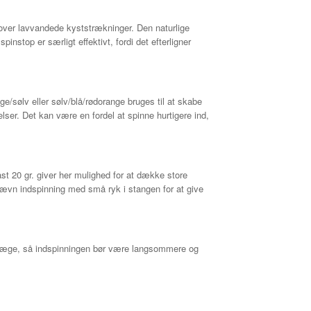
over lavvandede kyststrækninger. Den naturlige
instop er særligt effektivt, fordi det efterligner
/sølv eller sølv/blå/rødorange bruges til at skabe
elser. Det kan være en fordel at spinne hurtigere ind,
ast 20 gr. giver her mulighed for at dække store
jævn indspinning med små ryk i stangen for at give
 træge, så indspinningen bør være langsommere og