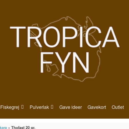
Fiskegrej
Pulverlak
Gave ideer
Gavekort
Outlet
skere
»
Thofast 20 gr.