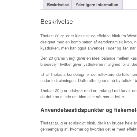
Beskrivelse
Yderligere information
Beskrivelse
Thofast 20 gr. er et klassisk og effektivt blink fra Wes
designet med en kombination af aerodynamisk krop, natu
kystfiskeri, men kan også anvendes i søer og åer, når f
Den 20 grams vægt giver en ideel balance mellem kastel
blæsevejr, hvilket giver lystfiskeren mulighed for at d
Et af Thofasts kendetegn er det reflekterende foliemøn
under indspinningen. Dette efterligner små byttefisk i b
Thofast 20 g er udstyret med en trekrog i rød farve, de
da det kan minde om blod eller sår hos et bytte.
Anvendelsestidspunkter og fiskemet
Thofast 20 g er et alsidigt blink, der kan bruges hele å
gennemgang af, hvornår og hvordan det er mest effekti