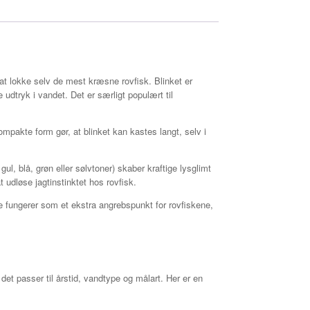
l at lokke selv de mest kræsne rovfisk. Blinket er
udtryk i vandet. Det er særligt populært til
mpakte form gør, at blinket kan kastes langt, selv i
, blå, grøn eller sølvtoner) skaber kraftige lysglimt
t udløse jagtinstinktet hos rovfisk.
rve fungerer som et ekstra angrebspunkt for rovfiskene,
 det passer til årstid, vandtype og målart. Her er en