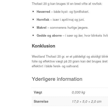
Thofast 20 g kan bruges til en bred vifte af rovfisk:
Havørred
– både kyst- og fjordfiskeri.
Hornfisk
– især i april/maj og juni.
Makrel
– sommerens hurtige jægere.
Gedde og aborre
– i søer og åer, hvor blinkets li
Konklusion
Westland Thofast 20 gr. er et pålideligt og alsidigt bli
folie og effektive vægt på 20 gram kan det bruges året 
effektivt i både fersk- og saltvand.
Yderligere information
Vægt
0,030 kg
Størrelse
17,0 × 5,0 × 2,0 cm