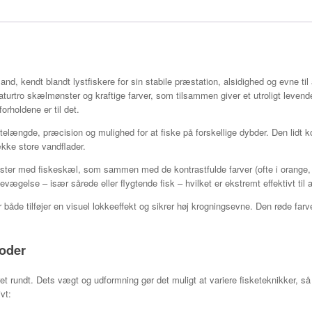
tland, kendt blandt lystfiskere for sin stabile præstation, alsidighed og evne ti
rtro skælmønster og kraftige farver, som tilsammen giver et utroligt levende 
orholdene er til det.
ængde, præcision og mulighed for at fiske på forskellige dybder. Den lidt ko
ække store vandflader.
ster med fiskeskæl, som sammen med de kontrastfulde farver (ofte i orange, gul
evægelse – især sårede eller flygtende fisk – hvilket er ekstremt effektivt til a
r både tilføjer en visuel lokkeeffekt og sikrer høj krogningsevne. Den røde fa
oder
ret rundt. Dets vægt og udformning gør det muligt at variere fisketeknikker, så
vt: