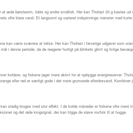
r at æde børsteorm, tobis og andre småfisk. Her kan Thofast 20 g kastes ud 
rårets ofte klare vand. Et langsomt og varieret indspinnings mønster med korte sp
ne kan være sværere at lokke. Her kan Thofast i farverige udgaver som orange
 mål i denne periode, da de reagerer hurtigt på blinkets glimt og livlige bevæg
.
bliver koldere, og fiskene jager mere aktivt for at opbygge energireserver. Thof
orange eller rød er særligt gode i det mere grumsede efterårsvand. Kombiner 
r kan stadig bruges med stor effekt. I de kolde måneder er fiskene ofte mere
sioner og det røde krogsignal, der kan trigge de sløve rovfisk til at hugge.