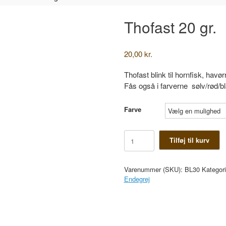
Thofast 20 gr.
20,00
kr.
Thofast blink til hornfisk, hav
Fås også i farverne sølv/rød/bl
Farve
Thofast
Tilføj til kurv
20
gr.
antal
Varenummer (SKU):
BL30
Kategor
Endegrej