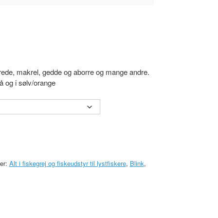
ørrede, makrel, gedde og aborre og mange andre.
å og i sølv/orange
ier:
Alt i fiskegrej og fiskeudstyr til lystfiskere
,
Blink
,