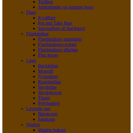
Trolling
Julekalender og surprise boxe
Fluer
Kystfluer
Put and Take fluer
Specialfluer til fluefiskeri
Fluebinding
Fluebindings materialer
Fluebindingsværktøj
Fluebindings tilbehør
Flue kroge
Liner
Backinline
Monofil
Nylonliner
Runningline
Skydeline
Skydehoved
Tippet
Polyleaders
Levende agn
Børsteorm
Sandorm
Waders
Waders bukser