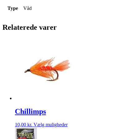
Type
Våd
Relaterede varer
Chillimps
Dette
10,00
kr.
Vælg muligheder
vare
har