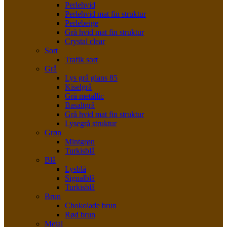
Perlehvid
Perlehvid mat fin struktur
Perlebeige
Grå hvid mat fin struktur
Crystal clear
Sort
Trafik sort
Grå
Lys grå glans 85
Kiselgrå
Grå metallic
Basaltgrå
Grå hvid mat fin struktur
Lysegrå struktur
Grøn
Mintgrøn
Turkisblå
Blå
Lysblå
Signalblå
Turkisblå
Brun
Chokolade brun
Rød brun
Metal