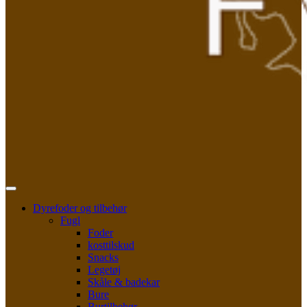
Dyrefoder og tilbehør
Fugl
Foder
kosttilskud
Snacks
Legetøj
Skåle & badekar
Bure
Burtilbehør