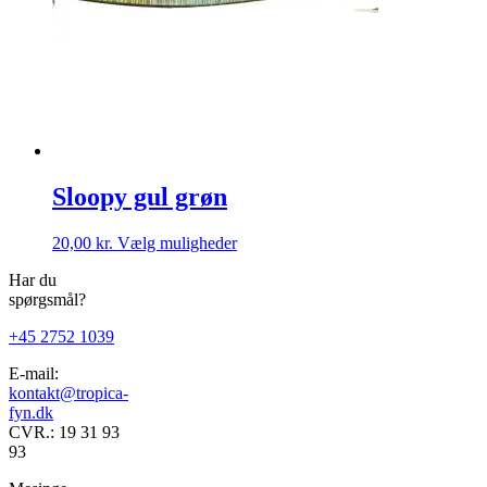
Sloopy gul grøn
Dette
20,00
kr.
Vælg muligheder
vare
Har du
har
spørgsmål?
flere
varianter.
+45 2752 1039
Mulighederne
kan
E-mail:
vælges
kontakt@tropica-
på
fyn.dk
varesiden
CVR.: 19 31 93
93