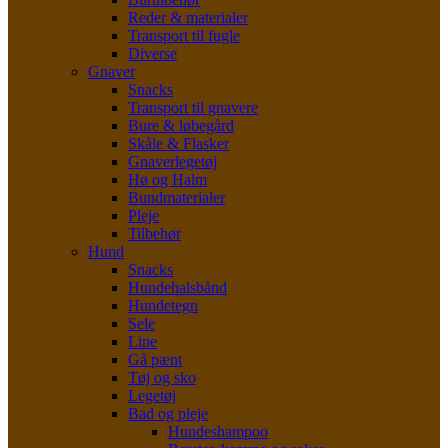
Reder & materialer
Transport til fugle
Diverse
Gnaver
Snacks
Transport til gnavere
Bure & løbegård
Skåle & Flasker
Gnaverlegetøj
Hø og Halm
Bundmaterialer
Pleje
Tilbehør
Hund
Snacks
Hundehalsbånd
Hundetegn
Sele
Line
Gå pænt
Tøj og sko
Legetøj
Bad og pleje
Hundeshampoo