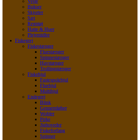
Veste
Bukser
Skjorter
Sæt
Regntøj
Hatte & Huer
Plejemidler
Fiskegrej
Fiskestænger
Fluestænger
Spinnestænger
Havstænger
Trollingstænger
Fiskehjul
Fastespolehjul
Fluehjul
Multihjul
Endegrej
Blink
Gennemløber
Wobler
Pirke
Jighoveder
Fiskeforfang
Spinner