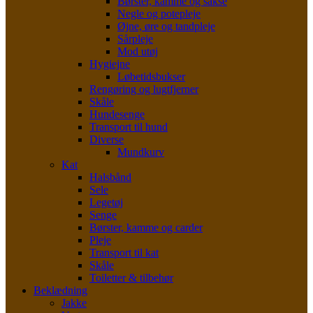
Børster, kamme og sakse
Negle og potepleje
Øjne, øre og tandpleje
Sårpleje
Mod utøj
Hygiejne
Løbetidsbukser
Rengøring og lugtfjerner
Skåle
Hundesenge
Transport til hund
Diverse
Mundkurv
Kat
Halsbånd
Sele
Legetøj
Senge
Børster, kamme og carder
Pleje
Transport til kat
Skåle
Toiletter & tilbehør
Beklædning
Jakke