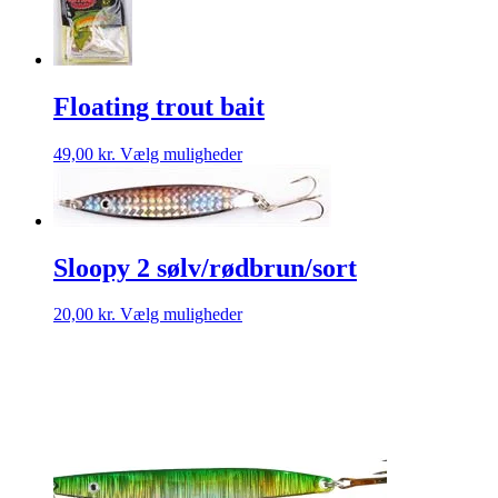
flere
varianter.
Mulighederne
kan
vælges
Floating trout bait
på
varesiden
Dette
49,00
kr.
Vælg muligheder
vare
har
flere
varianter.
Mulighederne
Sloopy 2 sølv/rødbrun/sort
kan
vælges
på
Dette
20,00
kr.
Vælg muligheder
varesiden
vare
har
flere
varianter.
Mulighederne
kan
vælges
på
varesiden