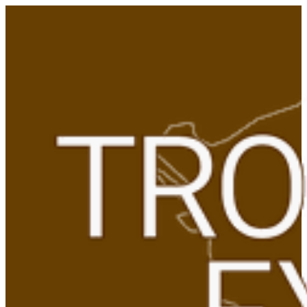
Gå
til
indhold