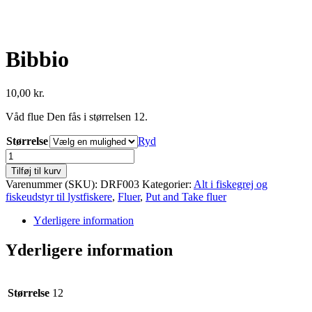
Bibbio
10,00
kr.
Våd flue Den fås i størrelsen 12.
Størrelse
Ryd
Bibbio
antal
Tilføj til kurv
Varenummer (SKU):
DRF003
Kategorier:
Alt i fiskegrej og
fiskeudstyr til lystfiskere
,
Fluer
,
Put and Take fluer
Yderligere information
Yderligere information
Størrelse
12