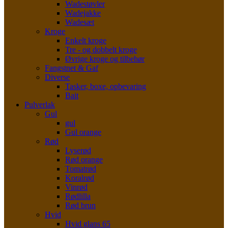
Wadestøvler
Wadejakke
Wadesæt
Kroge
Enkelt kroge
Tre - og dobbelt kroge
Øvrige kroge og tilbehør
Fangstnet & Gaf
Diverse
Tasker, boxe, opbevaring
Bait
Pulverlak
Gul
gul
Gul orange
Rød
Lyserød
Rød orange
Tomatrød
Koralrød
Vinrød
Rødlilla
Rød brun
Hvid
Hvid glans 65