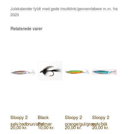
Julekalender fyldt med gode troutblink/gennemløbere m.m. fra
2023
Relaterede varer
Sloopy 2
Black
Sloopy 2
Sloopy 2
sølv/rødbrun/sort
Palmer
orange/gul/grøn
sølv/blå
20,00
kr.
10,00
kr.
20,00
kr.
20,00
kr.