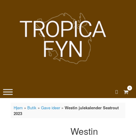
Gå
til
indhold
0
View
shopp
cart
Hjem
»
Butik
»
Gave ideer
»
Westin julekalender Seatrout
2023
Westin