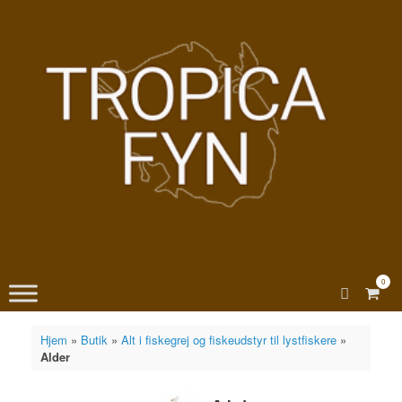
Gå
til
indhold
0
View
shopp
cart
Hjem
»
Butik
»
Alt i fiskegrej og fiskeudstyr til lystfiskere
»
Alder