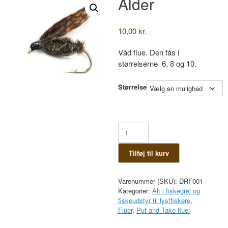
Alder
10,00
kr.
Våd flue. Den fås i
størrelserne 6, 8 og 10.
Størrelse
Alder
antal
Tilføj til kurv
Varenummer (SKU):
DRF001
Kategorier:
Alt i fiskegrej og
fiskeudstyr til lystfiskere
,
Fluer
,
Put and Take fluer