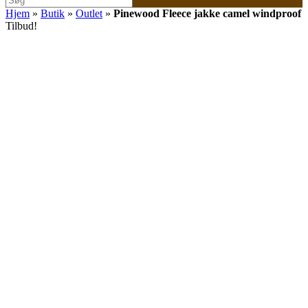
efter:
Hjem
»
Butik
»
Outlet
»
Pinewood Fleece jakke camel windproof
Tilbud!