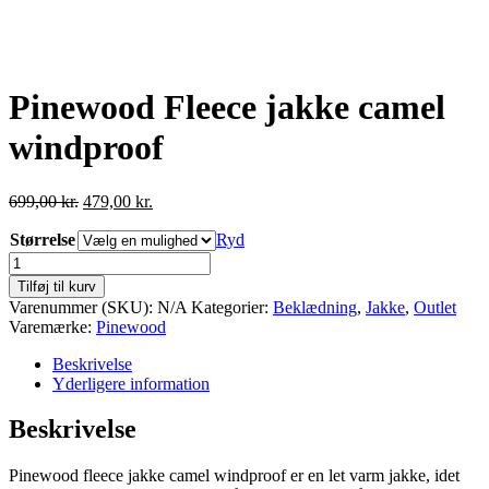
Pinewood Fleece jakke camel
windproof
Den
Den
699,00
kr.
479,00
kr.
oprindelige
aktuelle
Størrelse
pris
pris
Ryd
var:
er:
Pinewood
699,00 kr..
479,00 kr..
Fleece
Tilføj til kurv
jakke
Varenummer (SKU):
N/A
Kategorier:
Beklædning
,
Jakke
,
Outlet
camel
Varemærke:
Pinewood
windproof
antal
Beskrivelse
Yderligere information
Beskrivelse
Pinewood fleece jakke camel windproof er en let varm jakke, idet