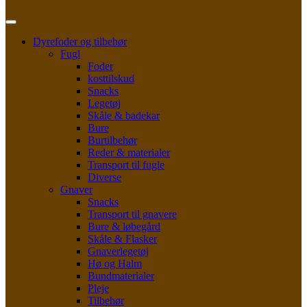
Dyrefoder og tilbehør
Fugl
Foder
kosttilskud
Snacks
Legetøj
Skåle & badekar
Bure
Burtilbehør
Reder & materialer
Transport til fugle
Diverse
Gnaver
Snacks
Transport til gnavere
Bure & løbegård
Skåle & Flasker
Gnaverlegetøj
Hø og Halm
Bundmaterialer
Pleje
Tilbehør