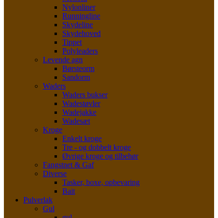
Nylonliner
Runningline
Skydeline
Skydehoved
Tippet
Polyleaders
Levende agn
Børsteorm
Sandorm
Waders
Waders bukser
Wadestøvler
Wadejakke
Wadesæt
Kroge
Enkelt kroge
Tre - og dobbelt kroge
Øvrige kroge og tilbehør
Fangstnet & Gaf
Diverse
Tasker, boxe, opbevaring
Bait
Pulverlak
Gul
gul