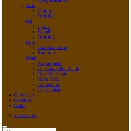
Lysegrå struktur
Grøn
Mintgrøn
Turkisblå
Blå
Lysblå
Signalblå
Turkisblå
Brun
Chokolade brun
Rød brun
Metal
Kobber pearl
Tiger sand silver blank
Tiger silver mat
Silver SHM
Grå metallic
Crystal clear
Gave ideer
Gavekort
Outlet
View
View Cart
0
shopping
cart
Søg