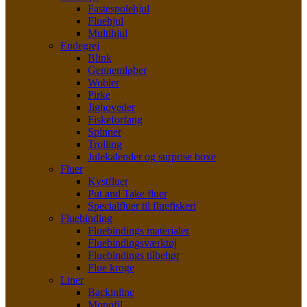
Fastespolehjul
Fluehjul
Multihjul
Endegrej
Blink
Gennemløber
Wobler
Pirke
Jighoveder
Fiskeforfang
Spinner
Trolling
Julekalender og surprise boxe
Fluer
Kystfluer
Put and Take fluer
Specialfluer til fluefiskeri
Fluebinding
Fluebindings materialer
Fluebindingsværktøj
Fluebindings tilbehør
Flue kroge
Liner
Backinline
Monofil