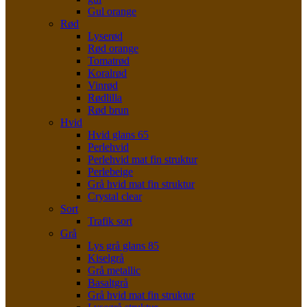
Gul orange
Rød
Lyserød
Rød orange
Tomatrød
Koralrød
Vinrød
Rødlilla
Rød brun
Hvid
Hvid glans 65
Perlehvid
Perlehvid mat fin struktur
Perlebeige
Grå hvid mat fin struktur
Crystal clear
Sort
Trafik sort
Grå
Lys grå glans 85
Kiselgrå
Grå metallic
Basaltgrå
Grå hvid mat fin struktur