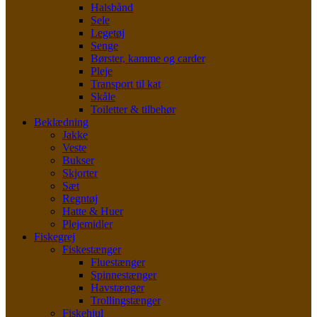
Halsbånd
Sele
Legetøj
Senge
Børster, kamme og carder
Pleje
Transport til kat
Skåle
Toiletter & tilbehør
Beklædning
Jakke
Veste
Bukser
Skjorter
Sæt
Regntøj
Hatte & Huer
Plejemidler
Fiskegrej
Fiskestænger
Fluestænger
Spinnestænger
Havstænger
Trollingstænger
Fiskehjul