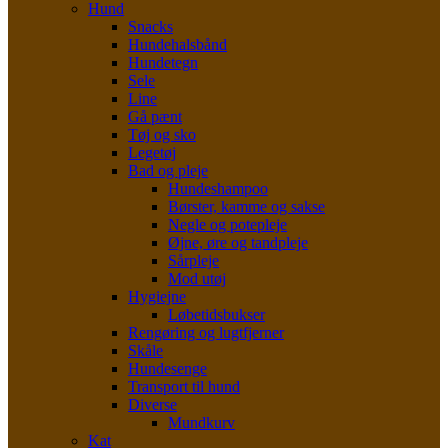
Hund
Snacks
Hundehalsbånd
Hundetegn
Sele
Line
Gå pænt
Tøj og sko
Legetøj
Bad og pleje
Hundeshampoo
Børster, kamme og sakse
Negle og potepleje
Øjne, øre og tandpleje
Sårpleje
Mod utøj
Hygiejne
Løbetidsbukser
Rengøring og lugtfjerner
Skåle
Hundesenge
Transport til hund
Diverse
Mundkurv
Kat