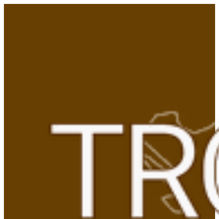
Gå
til
indhold