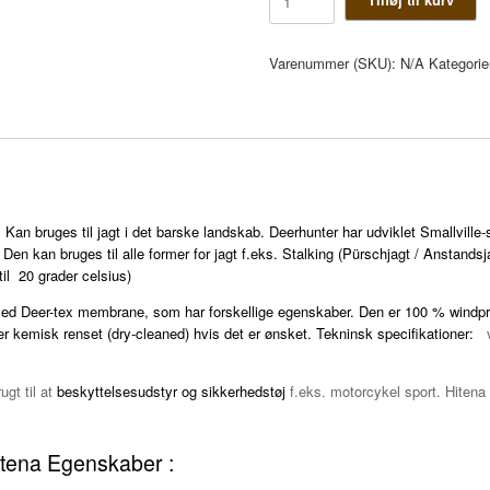
Smallville
Bukser
med
Varenummer (SKU):
N/A
Kategorie
Hitena
antal
. Kan bruges t
il jagt i det barske landskab. Deerhunter har udviklet Smallville
en kan bruges til alle former for jagt f.eks. Stalking (Pürschjagt / Anstandsj
 til 20 grader celsius)
med Deer-tex membrane, som har forskellige egenskaber. Den er 100 % windpr
ler kemisk renset (dry-cleaned) hvis det er ønsket. Tekninsk specifikationer:
ugt til at
beskyttelsesudstyr og sikkerhedstøj
f.eks. motorcykel sport. Hitena 
itena Egenskaber :