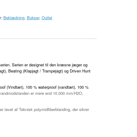
r:
Beklædning
,
Bukser
,
Outlet
-serien. Serien er designet til den kræsne jæger og
agt), Beating (Klapjagt / Trampejagt) og Driven Hunt
oof (Vindtæt), 100 % waterproof (vandtæt), 100 %
vandmodstanden er mere end 10.000 mm/H2O,
er lavet af
Teknisk polymidfiberblanding, der sikrer