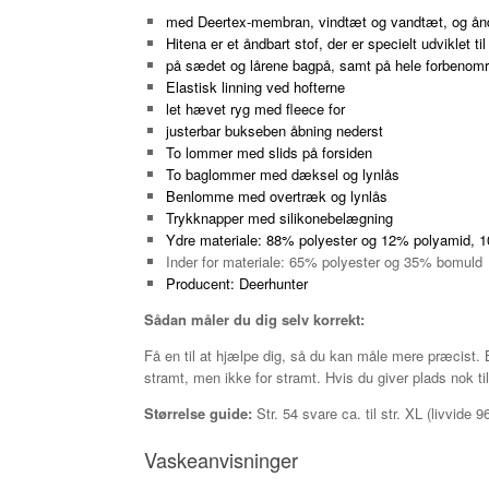
med Deertex-membran, vindtæt og vandtæt, og ån
Hitena er et åndbart stof, der er specielt udviklet t
på sædet og lårene bagpå, samt på hele forbenomr
Elastisk linning ved hofterne
let hævet ryg med fleece for
justerbar bukseben åbning nederst
To lommer med slids på forsiden
To baglommer med dæksel og lynlås
Benlomme med overtræk og lynlås
Trykknapper med silikonebelægning
Ydre materiale: 88% polyester og 12% polyamid, 
Inder for materiale: 65% polyester og 35% bomuld
Producent: Deerhunter
Sådan måler du dig selv korrekt:
Få en til at hjælpe dig, så du kan måle mere præcist.
stramt, men ikke for stramt.
Hvis du giver plads nok ti
Størrelse guide:
Str. 54 svare ca. til str. XL (livvide
Vaskeanvisninger