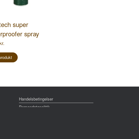
tech super
rproofer spray
kr.
produkt
Handelsbetingelser
Persondatapolitik
Cookie- og privatlivspolitik
Reklamation
Om Tropica Fyn