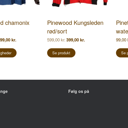
d chamonix
Pinewood Kungsleden
Pine
rød/sort
wate
en
Den
Den
Den
99,00
kr.
599,00
kr.
399,00
kr.
99,00
rindelige
aktuelle
oprindelige
aktuelle
Dette
is
pris
pris
pris
vare
igheder
Se produkt
Se 
r:
er:
var:
er:
9,00 kr..
399,00 kr..
599,00 kr..
399,00 kr..
har
flere
varianter.
Mulighederne
kan
vælges
på
inge
Følg os på
varesiden
hovedvej 208
 Mesinge
ngstider: