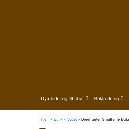
Gå
til
indhold
Dyrefoder og tilbehør
Beklædning
Hjem
»
Butik
»
Outlet
»
Deerhunter Smallville Buk