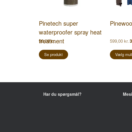
Pinetech super
Pinewoo
waterproofer spray heat
treatment
D
99,00
kr.
599,00
kr.
3
op
pr
Se produkt
Vælg mul
va
59
Har du spørgsmål?
Mes
+45 2752 1039
Fyns
5370
E-mail:
kontakt@tropica-fyn.dk
CVR.: 19 31 93 93
Åbni