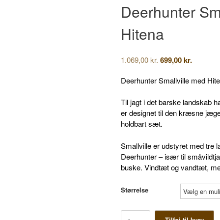
Deerhunter Sma
Hitena
Den
Den
1.069,00
kr.
699,00
kr.
oprindelige
aktuelle
pris
pris
Deerhunter Smallville med Hit
var:
er:
1.069,00 kr..
699,00 kr.
Til jagt i det barske landskab h
er designet til den kræsne jæg
holdbart sæt.
Smallville er udstyret med tre 
Deerhunter – især til småvildtj
buske.
Vindtæt og vandtæt, me
Størrelse
Deerhunter
Tilføj til kurv