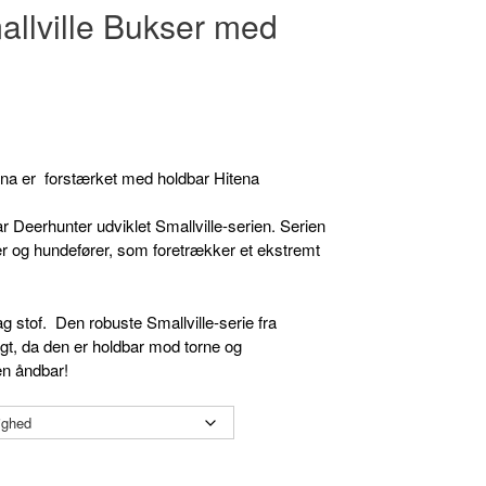
llville Bukser med
ena er forstærket med holdbar Hitena
.
ar Deerhunter udviklet Smallville-serien. Serien
er og hundefører, som foretrækker et ekstremt
lag stof.
Den robuste Smallville-serie fra
agt, da den er holdbar mod torne og
n åndbar!