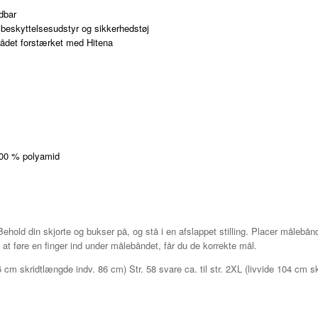
dbar
il beskyttelsesudstyr og sikkerhedstøj
ådet forstærket med Hitena
100 % polyamid
Behold din skjorte og bukser på, og stå i en afslappet stilling. P
lacer målebån
l at føre en finger ind under målebåndet, får du de korrekte mål.
 96 cm skridtlængde indv. 86 cm) Str. 58 svare ca. til str. 2XL (livvide 104 cm 