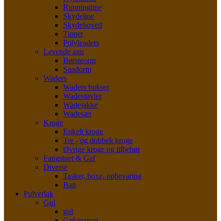
Runningline
Skydeline
Skydehoved
Tippet
Polyleaders
Levende agn
Børsteorm
Sandorm
Waders
Waders bukser
Wadestøvler
Wadejakke
Wadesæt
Kroge
Enkelt kroge
Tre - og dobbelt kroge
Øvrige kroge og tilbehør
Fangstnet & Gaf
Diverse
Tasker, boxe, opbevaring
Bait
Pulverlak
Gul
gul
Gul orange