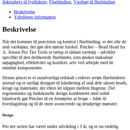
Bead
fiskeudstyr til lystfiskere
,
Fluebinding
,
Værktøj til fluebinding
Head
antal
Beskrivelse
Yderligere information
Beskrivelse
Når det kommer til præcision og kontrol i fluebinding, er det ofte de
små værktøjer, der gør den største forskel. Pincher – Bead Head fra
A. Jensen Pro Tier Tools er netop et sådant værktøj – udviklet
specifikt til den dedikerede fluebinder, som ønsker maksimal
nøjagtighed, effektivitet og komfort, selv ved arbejde med de
mindste komponenter.
Denne pincet er et uundværligt redskab i enhver seriøs fluebinderes
arsenal og er særligt designet til håndtering af små dele såsom beads,
kroge og materialer, der ellers let slipper mellem fingrene. Det
ergonomiske og funktionelle design kombineret med solidt
håndværk gør Pincher til en fornøjelse at bruge – både til
hverdagsbrug og til de mere avancerede og detaljerige mønstre.
Design
Pro tier serien har været under udvikling i 3 år, og er nu endelig