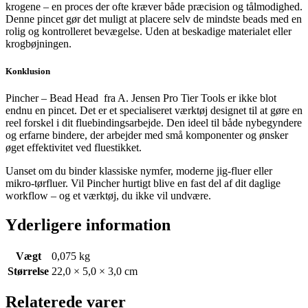
krogene – en proces der ofte kræver både præcision og tålmodighed.
Denne pincet gør det muligt at placere selv de mindste beads med en
rolig og kontrolleret bevægelse. Uden at beskadige materialet eller
krogbøjningen.
Konklusion
Pincher – Bead Head fra A. Jensen Pro Tier Tools er ikke blot
endnu en pincet. Det er et specialiseret værktøj designet til at gøre en
reel forskel i dit fluebindingsarbejde. Den ideel til både nybegyndere
og erfarne bindere, der arbejder med små komponenter og ønsker
øget effektivitet ved fluestikket.
Uanset om du binder klassiske nymfer, moderne jig-fluer eller
mikro-tørfluer. Vil Pincher hurtigt blive en fast del af dit daglige
workflow – og et værktøj, du ikke vil undvære.
Yderligere information
Vægt
0,075 kg
Størrelse
22,0 × 5,0 × 3,0 cm
Relaterede varer