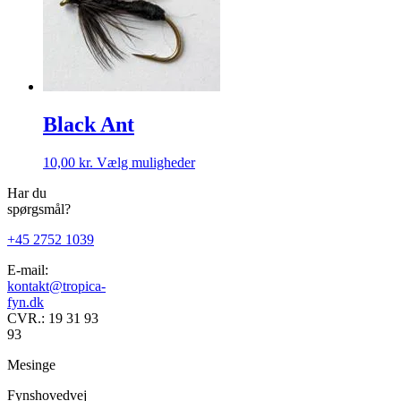
vælges
på
varesiden
Black Ant
Dette
10,00
kr.
Vælg muligheder
vare
Har du
har
spørgsmål?
flere
varianter.
+45 2752 1039
Mulighederne
kan
E-mail:
vælges
kontakt@tropica-
på
fyn.dk
varesiden
CVR.: 19 31 93
93
Mesinge
Fynshovedvej