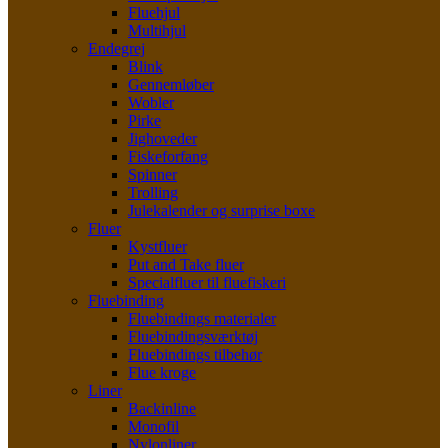
Fluehjul
Multihjul
Endegrej
Blink
Gennemløber
Wobler
Pirke
Jighoveder
Fiskeforfang
Spinner
Trolling
Julekalender og surprise boxe
Fluer
Kystfluer
Put and Take fluer
Specialfluer til fluefiskeri
Fluebinding
Fluebindings materialer
Fluebindingsværktøj
Fluebindings tilbehør
Flue kroge
Liner
Backinline
Monofil
Nylonliner