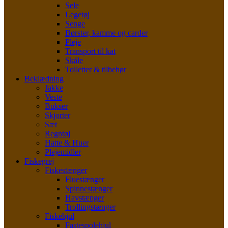
Sele
Legetøj
Senge
Børster, kamme og carder
Pleje
Transport til kat
Skåle
Toiletter & tilbehør
Beklædning
Jakke
Veste
Bukser
Skjorter
Sæt
Regntøj
Hatte & Huer
Plejemidler
Fiskegrej
Fiskestænger
Fluestænger
Spinnestænger
Havstænger
Trollingstænger
Fiskehjul
Fastespolehjul