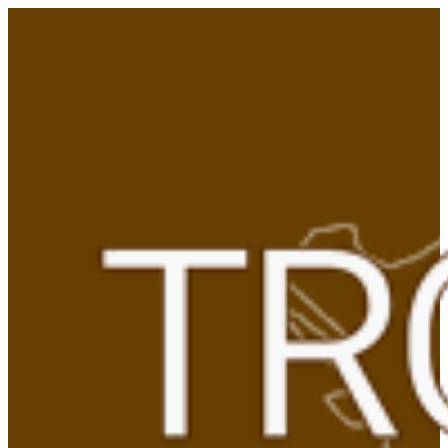
Gå
til
indhold