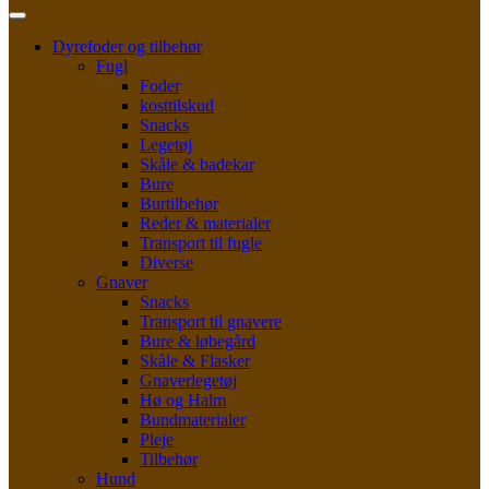
Dyrefoder og tilbehør
Fugl
Foder
kosttilskud
Snacks
Legetøj
Skåle & badekar
Bure
Burtilbehør
Reder & materialer
Transport til fugle
Diverse
Gnaver
Snacks
Transport til gnavere
Bure & løbegård
Skåle & Flasker
Gnaverlegetøj
Hø og Halm
Bundmaterialer
Pleje
Tilbehør
Hund