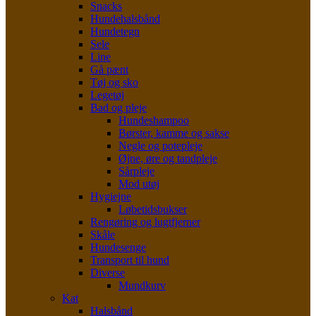
Snacks
Hundehalsbånd
Hundetegn
Sele
Line
Gå pænt
Tøj og sko
Legetøj
Bad og pleje
Hundeshampoo
Børster, kamme og sakse
Negle og potepleje
Øjne, øre og tandpleje
Sårpleje
Mod utøj
Hygiejne
Løbetidsbukser
Rengøring og lugtfjerner
Skåle
Hundesenge
Transport til hund
Diverse
Mundkurv
Kat
Halsbånd