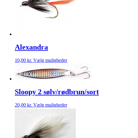
kan
vælges
på
varesiden
Alexandra
Dette
10,00
kr.
Vælg muligheder
vare
har
flere
varianter.
Mulighederne
Sloopy 2 sølv/rødbrun/sort
kan
vælges
på
Dette
20,00
kr.
Vælg muligheder
varesiden
vare
har
flere
varianter.
Mulighederne
kan