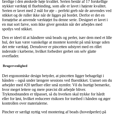
færdige i den ønskede høje kvalitet. Serien består af 17 forskellige
stykker værktøj til fluebinding, som alle er lavet i højeste kvalitet.
Serien er lavet med 2 mål for øje – perfekt greb når de anvendes ved
stikket og de ruller ikke når de ligges på bordet. Derfor er det en
fornøjelse at anvende værktøjet fra denne serie. Designet er lavet i
en mat sort farve, som ikke giver genskin når der arbejdes med
spotlys ved stikket.
Den er ideel til at håndtere små beads og perler, især dem med et lille
hul, der kan være vanskelige at montere korrekt på små kroge uden
det rette værktøj. Derudover er pincetten udstyret med en rillet
inderside i kæberne, hvilket forbedrer grebet om selv glatte
overflader.
Brugervenlighed
Det ergonomiske design betyder, at pincetten ligger behageligt i
hånden – også under længere sessions ved fluestikket. Uanset om du
arbejder med #20 tørfluer eller små nymfer. Vil du hurtigt bemærke,
hvor meget lettere og mere præcist dit arbejde bliver.
Trykmodstanden er tilpasset, så du hverken skal trykke for hårdt
eller for løst, hvilket reducerer risikoen for træthed i hånden og øger
kontrollen over materialerne.
Pincher er særligt nyttig ved montering af beads (hovedperler) på