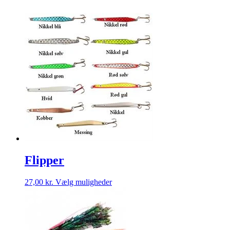
Flipper
Dette
27,00
kr.
Vælg muligheder
vare
har
flere
varianter.
Mulighederne