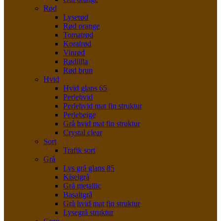
Rød
Lyserød
Rød orange
Tomatrød
Koralrød
Vinrød
Rødlilla
Rød brun
Hvid
Hvid glans 65
Perlehvid
Perlehvid mat fin struktur
Perlebeige
Grå hvid mat fin struktur
Crystal clear
Sort
Trafik sort
Grå
Lys grå glans 85
Kiselgrå
Grå metallic
Basaltgrå
Grå hvid mat fin struktur
Lysegrå struktur