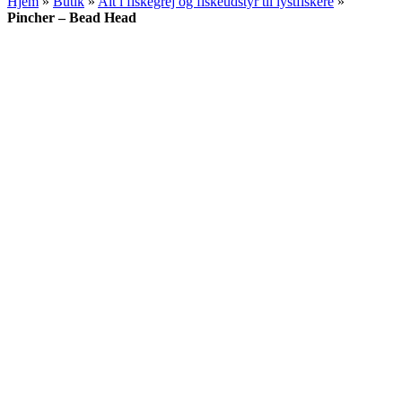
Hjem
»
Butik
»
Alt i fiskegrej og fiskeudstyr til lystfiskere
»
Pincher – Bead Head