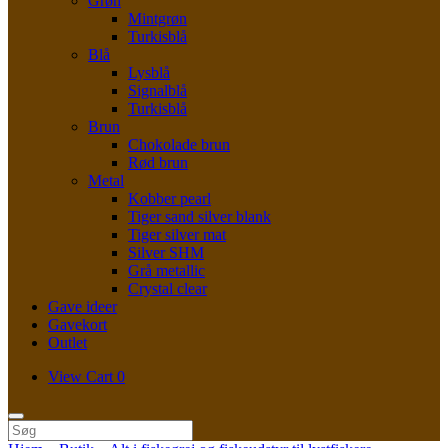
Grøn
Mintgrøn
Turkisblå
Blå
Lysblå
Signalblå
Turkisblå
Brun
Chokolade brun
Rød brun
Metal
Kobber pearl
Tiger sand silver blank
Tiger silver mat
Silver SHM
Grå metallic
Crystal clear
Gave ideer
Gavekort
Outlet
View
View Cart
0
shopping
cart
Søg
efter: