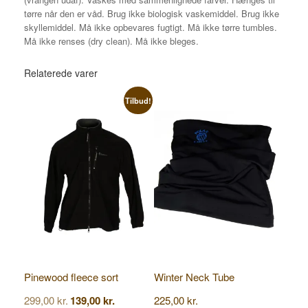
tørre når den er våd.
Brug ikke biologisk vaskemiddel. B
rug ikke
skyllemiddel.
Må ikke opbevares fugtigt. Må ikke tørre tumbles.
Må ikke renses (dry clean). M
å ikke bleges.
Relaterede varer
Tilbud!
Pinewood fleece sort
Winter Neck Tube
Den
Den
299,00
kr.
139,00
kr.
225,00
kr.