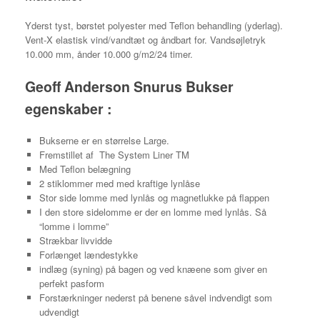
Yderst tyst, børstet polyester med Teflon behandling (yderlag).
Vent-X elastisk vind/vandtæt og åndbart for. Vandsøjletryk
10.000 mm, ånder 10.000 g/m2/24 timer.
Geoff Anderson Snurus Bukser
egenskaber :
Bukserne er en størrelse Large.
Fremstillet af The System Liner TM
Med Teflon belægning
2 stiklommer med med kraftige lynlåse
Stor side lomme med lynlås og magnetlukke på flappen
I den store sidelomme er der en lomme med lynlås. Så
“lomme i lomme”
Strækbar livvidde
Forlænget lændestykke
indlæg (syning) på bagen og ved knæene som giver en
perfekt pasform
Forstærkninger nederst på benene såvel indvendigt som
udvendigt