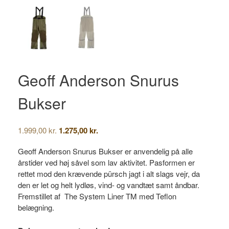
Geoff Anderson Snurus
Bukser
Den
Den
1.999,00
kr.
1.275,00
kr.
oprindelige
aktuelle
pris
pris
Geoff Anderson Snurus Bukser er anvendelig på alle
var:
er:
årstider ved høj såvel som lav aktivitet. Pasformen er
1.999,00 kr..
1.275,00 kr..
rettet mod den krævende pürsch jagt i alt slags vejr, da
den er let og helt lydløs, vind- og vandtæt samt åndbar.
Fremstillet af The System Liner TM med Teflon
belægning.