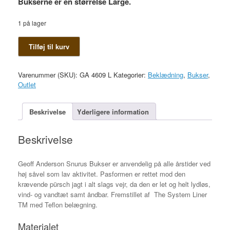
Bukserne er en størrelse Large.
1 på lager
Geoff
Tilføj til kurv
Anderson
Snurus
Bukser
Varenummer (SKU):
GA 4609 L
Kategorier:
Beklædning
,
Bukser
,
antal
Outlet
Beskrivelse
Yderligere information
Beskrivelse
Geoff Anderson Snurus Bukser er anvendelig på alle årstider ved
høj såvel som lav aktivitet. Pasformen er rettet mod den
krævende pürsch jagt i alt slags vejr, da den er let og helt lydløs,
vind- og vandtæt samt åndbar. Fremstillet af The System Liner
TM med Teflon belægning.
Materialet