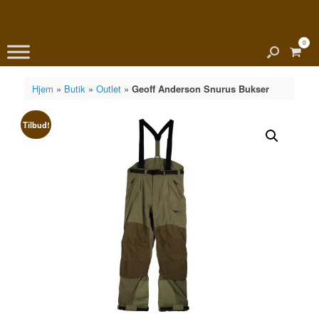
0
View
shopp
cart
Hjem
»
Butik
»
Outlet
»
Geoff Anderson Snurus Bukser
Tilbud!