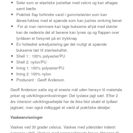
Seler som er elastiske justerbar med velcro og kan aftages
samt bælte
Praktisk flap forhindre vand i gummistøvlen som kan
åbnes/lukkes med et spænde som kan justres omkring benet
For at man nemmere kan tage bukserne af/på med støvler
kan de nederste del af benene kan lynes op og flappen over
lynlåsen er forsynet på en trykknap
En forbedret ankeljustering gør det muligt at spænde
bukserne tæt til støvleskaftet.
Shell 1 : 100% polyester/PU
Shell 2: nylon/PU
lining 1: 100% polyester/PU
lining 2: 100% nylon
Producent : Geoff Anderson
Geoff Anderson satte sig et eneste mål uden hensyn til materiale
priser og udviklingsomkostninger: Det lysløse jagt sæt. Efter 2
års intensivt udviklingsarbejde har de ikke blot skabt et lydløst
jagtsæt, men også indbygget et væld af praktiske detaljer.
Vaskeanvisninger
Vaskes ved 30 grader celsius. Vaskes med ydersiden inderst
(vrangen udaf). Vaskes med sammenlignede farver. Hænges til