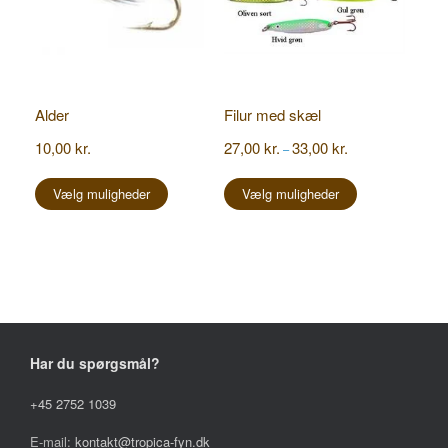
Alder
Filur med skæl
Prisinterval:
10,00
kr.
27,00
kr.
33,00
kr.
–
27,00 kr.
Dette
Dette
til
vare
vare
Vælg muligheder
Vælg muligheder
33,00 kr.
har
har
flere
flere
varianter.
varianter.
Mulighederne
Mulighederne
kan
kan
vælges
vælges
på
på
varesiden
varesiden
Har du spørgsmål?
+45 2752 1039
E-mail:
kontakt@tropica-fyn.dk