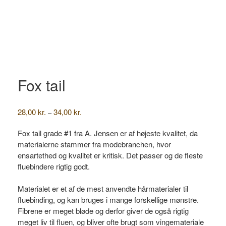
Fox tail
Prisinterval:
28,00
kr.
34,00
kr.
–
28,00 kr.
til
Fox tail grade #1 fra A. Jensen er af højeste kvalitet, da
34,00 kr.
materialerne stammer fra modebranchen, hvor
ensartethed og kvalitet er kritisk. Det passer og de fleste
fluebindere rigtig godt.
Materialet er et af de mest anvendte hårmaterialer til
fluebinding, og kan bruges i mange forskellige mønstre.
Fibrene er meget bløde og derfor giver de også rigtig
meget liv til fluen, og bliver ofte brugt som vingemateriale