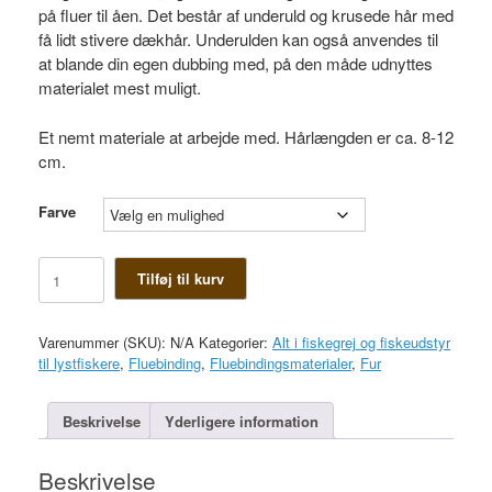
på fluer til åen. Det består af underuld og krusede hår med
få lidt stivere dækhår. Underulden kan også anvendes til
at blande din egen dubbing med, på den måde udnyttes
materialet mest muligt.
Et nemt materiale at arbejde med. Hårlængden er ca. 8-12
cm.
Farve
Fox
Tilføj til kurv
tail
antal
Varenummer (SKU):
N/A
Kategorier:
Alt i fiskegrej og fiskeudstyr
til lystfiskere
,
Fluebinding
,
Fluebindingsmaterialer
,
Fur
Beskrivelse
Yderligere information
Beskrivelse