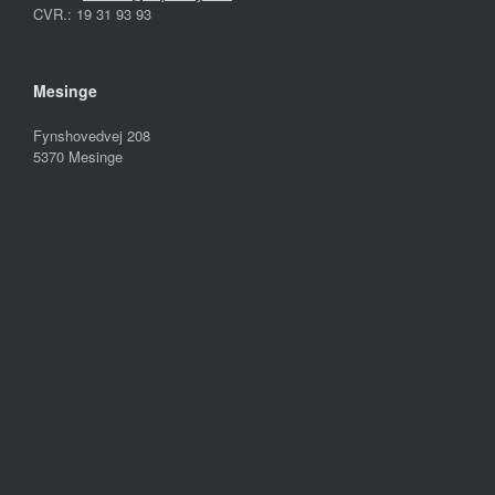
CVR.: 19 31 93 93
Mesinge
Fynshovedvej 208
5370 Mesinge
Åbningstider:
Mandag – Fredag
10.00 – 17.30
Lørdag
09.00 – 13.00
Søndag
Lukket
Følg os på
Handelsbetingelser
Persondatapolitik