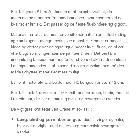
Fox tail grade #1 fra A. Jensen er af højeste kvalitet, da
materialerne stammer fra modebranchen, hvor ensartethed og
kvalitet er kritisk. Det passer og de fleste fluebindere rigtig godt.
Materialet er et af de mest anvendte hårmaterialer til fluebinding,
og kan bruges i mange forskellige mønstre. Fibrene er meget
bløde og derfor giver de også rigtig meget liv til fluen, og bliver
ofte brugt som vingemateriale på fluer til åen. Det består af
underuld og krusede hår med få lidt stivere dækhår. Underulden
kan også anvendes til at blande din egen dubbing med, på den
måde udnyttes materialet mest muligt.
Et nemt materiale at arbejde med. Hårlængden er ca. 8-12 cm.
Fox tail – altså rævehale – er kendt for sine lange, bløde, men let
krusede hår, der har en naturlig glans og bevægelse i vandet.
De vigtigste kvaliteter ved Grade #1 fox tail :
Lang, blød og jævn fiberlængde:
Ideel til vinger og haler,
hvor det er vigtigt med en jævn og harmonisk bevægelse i
vandet.