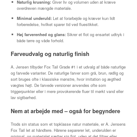
Naturlig krusning:
Giver liv og volumen uden at kræve
overdreven mængde materiale.
Minimal underuld:
Let at forarbejde og kræver kun lidt
forberedelse, hvilket sparer tid ved fluestikket.
Høj farverenhed og glans:
Sikrer et flot og ensartet udtryk i
både tørre og våde forhold.
Farveudvalg og naturlig finish
A. Jensen tilbyder Fox Tail Grade #1 i et udvalg af både naturlige
og farvede varianter. De naturlige farver som grå, brun, rødlig og
sort bruges ofte i klassiske mønstre, hvor imitation og ægthed
vægtes højt. De farvede versioner anvendes ofte som
triggerpunkter eller i mere provokerende fluer til mørkt vand eller
lav sigtbarhed.
Nem at arbejde med – også for begyndere
Trods sin status som et topklasse natur materiale, er A. Jensens
Fox Tail let at håndtere. Hårene separerer let, underulden er
minimal, og materialet sætter sig flot, uden at det filtrer eller