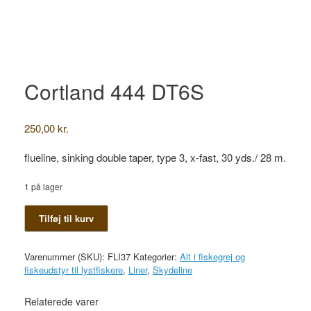
Cortland 444 DT6S
250,00
kr.
flueline, sinking double taper, type 3, x-fast, 30 yds./ 28 m.
1 på lager
Cortland
Tilføj til kurv
444
DT6S
antal
Varenummer (SKU):
FLI37
Kategorier:
Alt i fiskegrej og
fiskeudstyr til lystfiskere
,
Liner
,
Skydeline
Relaterede varer