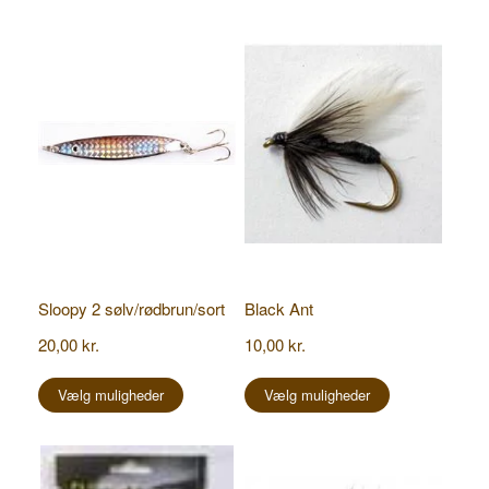
Sloopy 2 sølv/rødbrun/sort
Black Ant
20,00
kr.
10,00
kr.
Dette
Dette
vare
vare
Vælg muligheder
Vælg muligheder
har
har
flere
flere
varianter.
varianter.
Mulighederne
Mulighederne