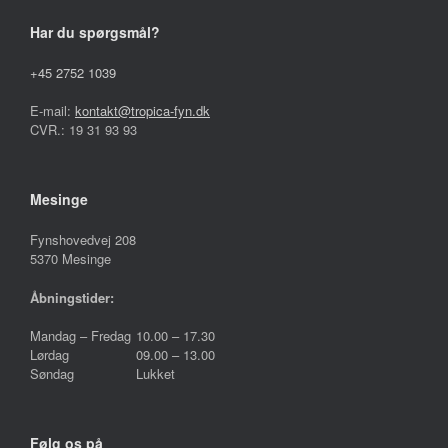
varesiden
varesiden
Har du spørgsmål?
+45 2752 1039
E-mail:
kontakt@tropica-fyn.dk
CVR.: 19 31 93 93
Mesinge
Fynshovedvej 208
5370 Mesinge
Åbningstider:
Mandag – Fredag
10.00 – 17.30
Lørdag
09.00 – 13.00
Søndag
Lukket
Følg os på