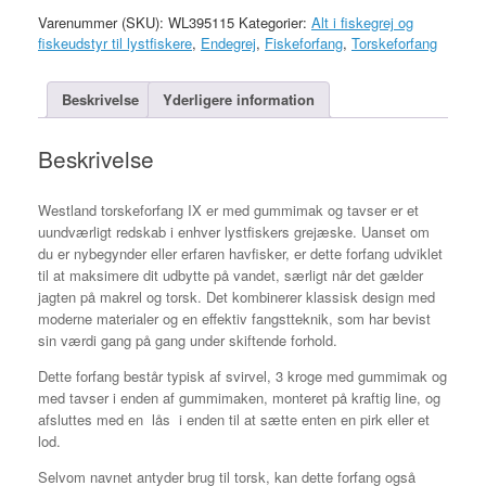
antal
Varenummer (SKU):
WL395115
Kategorier:
Alt i fiskegrej og
fiskeudstyr til lystfiskere
,
Endegrej
,
Fiskeforfang
,
Torskeforfang
Beskrivelse
Yderligere information
Beskrivelse
Westland torskeforfang IX er med gummimak og tavser er et
uundværligt redskab i enhver lystfiskers grejæske. Uanset om
du er nybegynder eller erfaren havfisker, er dette forfang udviklet
til at maksimere dit udbytte på vandet, særligt når det gælder
jagten på makrel og torsk. Det kombinerer klassisk design med
moderne materialer og en effektiv fangstteknik, som har bevist
sin værdi gang på gang under skiftende forhold.
Dette forfang består typisk af svirvel, 3 kroge med gummimak og
med tavser i enden af gummimaken, monteret på kraftig line, og
afsluttes med en lås i enden til at sætte enten en pirk eller et
lod.
Selvom navnet antyder brug til torsk, kan dette forfang også