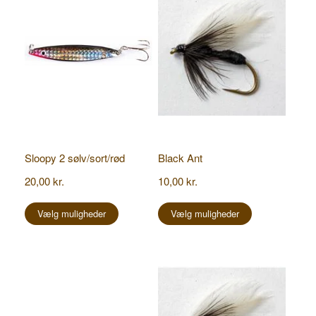
Sloopy 2 sølv/sort/rød
Black Ant
20,00
kr.
10,00
kr.
Dette
Dette
vare
vare
Vælg muligheder
Vælg muligheder
har
har
flere
flere
varianter.
varianter.
Mulighederne
Mulighederne
kan
kan
vælges
vælges
på
på