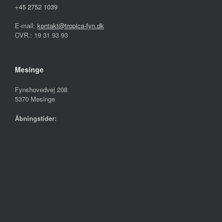
+45 2752 1039
E-mail:
kontakt@tropica-fyn.dk
CVR.: 19 31 93 93
Mesinge
Fynshovedvej 208
5370 Mesinge
Åbningstider:
Mandag – Fredag
10.00 – 17.30
Lørdag
09.00 – 13.00
Søndag
Lukket
Følg os på