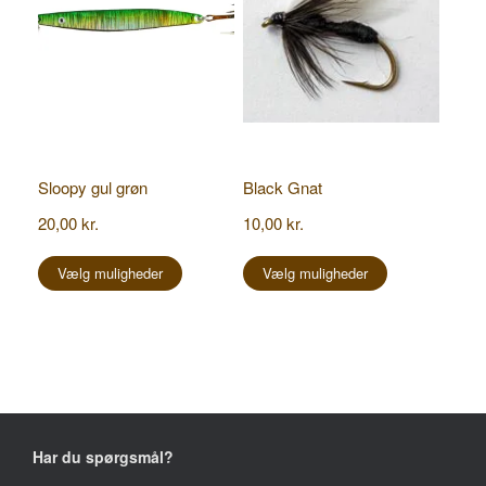
varesiden
varesiden
Sloopy gul grøn
Black Gnat
20,00
kr.
10,00
kr.
Dette
Dette
vare
vare
Vælg muligheder
Vælg muligheder
har
har
flere
flere
varianter.
varianter.
Mulighederne
Mulighederne
kan
kan
vælges
vælges
på
på
varesiden
varesiden
Har du spørgsmål?