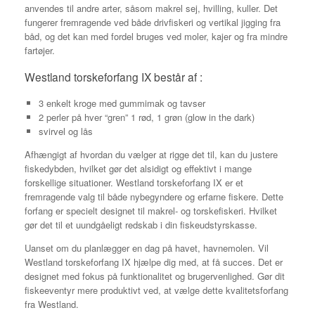
anvendes til andre arter, såsom makrel sej, hvilling, kuller. Det
fungerer fremragende ved både drivfiskeri og vertikal jigging fra
båd, og det kan med fordel bruges ved moler, kajer og fra mindre
fartøjer.
Westland torskeforfang IX består af :
3 enkelt kroge med gummimak og tavser
2 perler på hver “gren” 1 rød, 1 grøn (glow in the dark)
svirvel og lås
Afhængigt af hvordan du vælger at rigge det til, kan du justere
fiskedybden, hvilket gør det alsidigt og effektivt i mange
forskellige situationer. Westland torskeforfang IX er et
fremragende valg til både nybegyndere og erfarne fiskere. Dette
forfang er specielt designet til makrel- og torskefiskeri. Hvilket
gør det til et uundgåeligt redskab i din fiskeudstyrskasse.
Uanset om du planlægger en dag på havet, havnemolen. Vil
Westland torskeforfang IX hjælpe dig med, at få succes. Det er
designet med fokus på funktionalitet og brugervenlighed. Gør dit
fiskeeventyr mere produktivt ved, at vælge dette kvalitetsforfang
fra Westland.