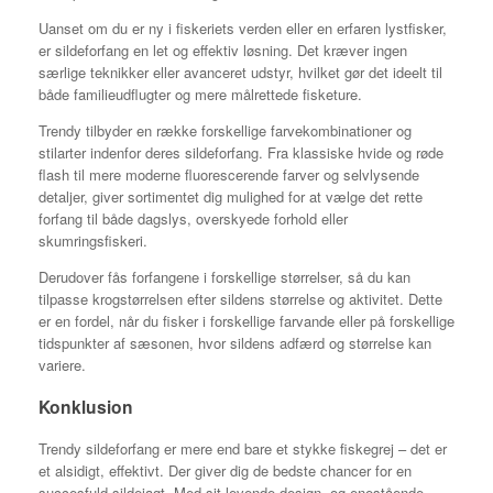
Uanset om du er ny i fiskeriets verden eller en erfaren lystfisker,
er sildeforfang en let og effektiv løsning. Det kræver ingen
særlige teknikker eller avanceret udstyr, hvilket gør det ideelt til
både familieudflugter og mere målrettede fisketure.
Trendy tilbyder en række forskellige farvekombinationer og
stilarter indenfor deres sildeforfang. Fra klassiske hvide og røde
flash til mere moderne fluorescerende farver og selvlysende
detaljer, giver sortimentet dig mulighed for at vælge det rette
forfang til både dagslys, overskyede forhold eller
skumringsfiskeri.
Derudover fås forfangene i forskellige størrelser, så du kan
tilpasse krogstørrelsen efter sildens størrelse og aktivitet. Dette
er en fordel, når du fisker i forskellige farvande eller på forskellige
tidspunkter af sæsonen, hvor sildens adfærd og størrelse kan
variere.
Konklusion
Trendy sildeforfang er mere end bare et stykke fiskegrej – det er
et alsidigt, effektivt. Der giver dig de bedste chancer for en
succesfuld sildejagt. Med sit levende design, og enestående