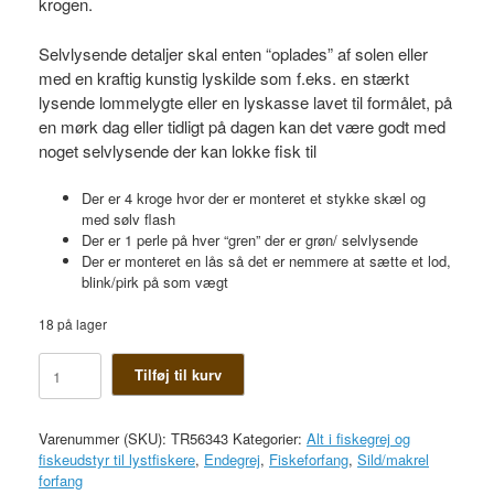
krogen.
Selvlysende detaljer skal enten “oplades” af solen eller
med en kraftig kunstig lyskilde som f.eks. en stærkt
lysende lommelygte eller en lyskasse lavet til formålet, på
en mørk dag eller tidligt på dagen kan det være godt med
noget selvlysende der kan lokke fisk til
Der er 4 kroge hvor der er monteret et stykke skæl og
med sølv flash
Der er 1 perle på hver “gren” der er grøn/ selvlysende
Der er monteret en lås så det er nemmere at sætte et lod,
blink/pirk på som vægt
18 på lager
Trendy
Tilføj til kurv
sildeforfang
antal
Varenummer (SKU):
TR56343
Kategorier:
Alt i fiskegrej og
fiskeudstyr til lystfiskere
,
Endegrej
,
Fiskeforfang
,
Sild/makrel
forfang