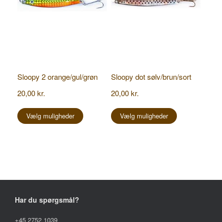
Sloopy 2 orange/gul/grøn
Sloopy dot sølv/brun/sort
20,00
kr.
20,00
kr.
Dette
Dette
vare
vare
Vælg muligheder
Vælg muligheder
har
har
flere
flere
varianter.
varianter.
Mulighederne
Mulighederne
kan
kan
vælges
vælges
på
på
varesiden
varesiden
Har du spørgsmål?
+45 2752 1039