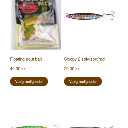
Floating trout bait
Sloopy 2 sølv/sort/rød
49,00
kr.
20,00
kr.
Dette
Dette
vare
vare
Vælg muligheder
Vælg muligheder
har
har
flere
flere
varianter.
varianter.
Mulighederne
Mulighederne
kan
kan
vælges
vælges
på
på
varesiden
varesiden