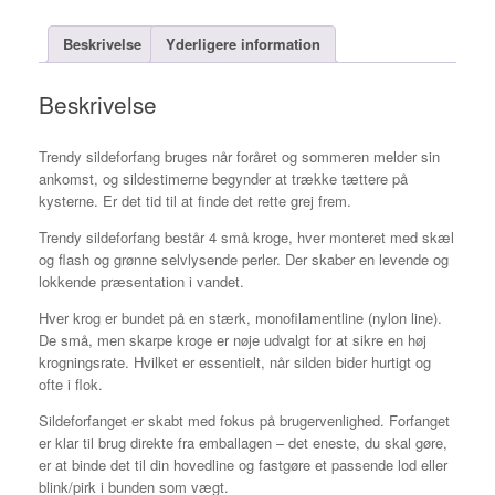
Beskrivelse
Yderligere information
Beskrivelse
Trendy sildeforfang bruges når foråret og sommeren melder sin
ankomst, og sildestimerne begynder at trække tættere på
kysterne. Er det tid til at finde det rette grej frem.
Trendy sildeforfang består 4 små kroge, hver monteret med skæl
og flash og grønne selvlysende perler. Der skaber en levende og
lokkende præsentation i vandet.
Hver krog er bundet på en stærk, monofilamentline (nylon line).
De små, men skarpe kroge er nøje udvalgt for at sikre en høj
krogningsrate. Hvilket er essentielt, når silden bider hurtigt og
ofte i flok.
Sildeforfanget er skabt med fokus på brugervenlighed. Forfanget
er klar til brug direkte fra emballagen – det eneste, du skal gøre,
er at binde det til din hovedline og fastgøre et passende lod eller
blink/pirk i bunden som vægt.