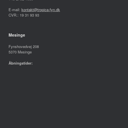
E-mail:
kontakt@tropica-fyn.dk
CVR.: 19 31 93 93
Mesinge
Fynshovedvej 208
5370 Mesinge
Åbningstider:
Mandag – Fredag
10.00 – 17.30
Lørdag
09.00 – 13.00
Søndag
Lukket
Følg os på