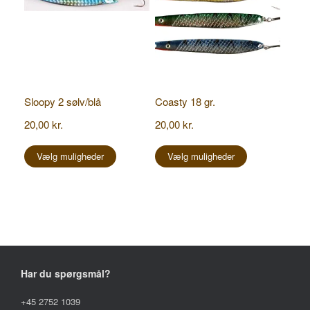
Sloopy 2 sølv/blå
Coasty 18 gr.
20,00
kr.
20,00
kr.
Dette
Dette
vare
vare
Vælg muligheder
Vælg muligheder
har
har
flere
flere
varianter.
varianter.
Mulighederne
Mulighederne
kan
kan
vælges
vælges
på
på
varesiden
varesiden
Har du spørgsmål?
+45 2752 1039