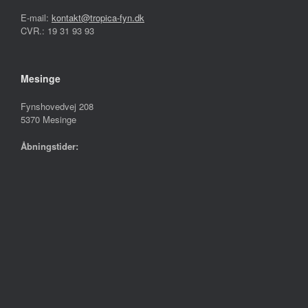
E-mail:
kontakt@tropica-fyn.dk
CVR.: 19 31 93 93
Mesinge
Fynshovedvej 208
5370 Mesinge
Åbningstider:
Mandag – Fredag
10.00 – 17.30
Lørdag
09.00 – 13.00
Søndag
Lukket
Følg os på