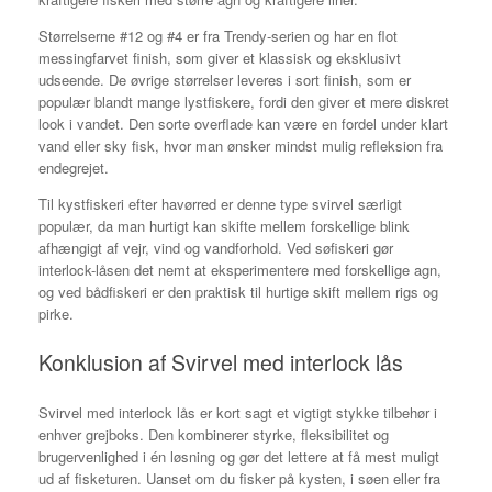
Størrelserne #12 og #4 er fra Trendy-serien og har en flot
messingfarvet finish, som giver et klassisk og eksklusivt
udseende. De øvrige størrelser leveres i sort finish, som er
populær blandt mange lystfiskere, fordi den giver et mere diskret
look i vandet. Den sorte overflade kan være en fordel under klart
vand eller sky fisk, hvor man ønsker mindst mulig refleksion fra
endegrejet.
Til kystfiskeri efter havørred er denne type svirvel særligt
populær, da man hurtigt kan skifte mellem forskellige blink
afhængigt af vejr, vind og vandforhold. Ved søfiskeri gør
interlock-låsen det nemt at eksperimentere med forskellige agn,
og ved bådfiskeri er den praktisk til hurtige skift mellem rigs og
pirke.
Konklusion af Svirvel med interlock lås
Svirvel med interlock lås er kort sagt et vigtigt stykke tilbehør i
enhver grejboks. Den kombinerer styrke, fleksibilitet og
brugervenlighed i én løsning og gør det lettere at få mest muligt
ud af fisketuren. Uanset om du fisker på kysten, i søen eller fra