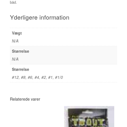
båd.
Yderligere information
Vægt
N/A
Størrelse
N/A
Størrelse
#12, #8, #6, #4, #2, #1, #1/0
Relaterede varer