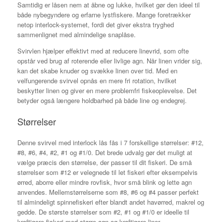
Samtidig er låsen nem at åbne og lukke, hvilket gør den ideel til
både nybegyndere og erfarne lystfiskere. Mange foretrækker
netop interlock-systemet, fordi det giver ekstra tryghed
sammenlignet med almindelige snaplåse.
Svirvlen hjælper effektivt med at reducere linevrid, som ofte
opstår ved brug af roterende eller livlige agn. Når linen vrider sig,
kan det skabe knuder og svække linen over tid. Med en
velfungerende svirvel opnås en mere fri rotation, hvilket
beskytter linen og giver en mere problemfri fiskeoplevelse. Det
betyder også længere holdbarhed på både line og endegrej.
Størrelser
Denne svirvel med interlock lås fås i 7 forskellige størrelser: #12,
#8, #6, #4, #2, #1 og #1/0. Det brede udvalg gør det muligt at
vælge præcis den størrelse, der passer til dit fiskeri. De små
størrelser som #12 er velegnede til let fiskeri efter eksempelvis
ørred, aborre eller mindre rovfisk, hvor små blink og lette agn
anvendes. Mellemstørrelserne som #8, #6 og #4 passer perfekt
til almindeligt spinnefiskeri efter blandt andet havørred, makrel og
gedde. De største størrelser som #2, #1 og #1/0 er ideelle til
kraftigere fiskeri med større agn og kraftigere liner.