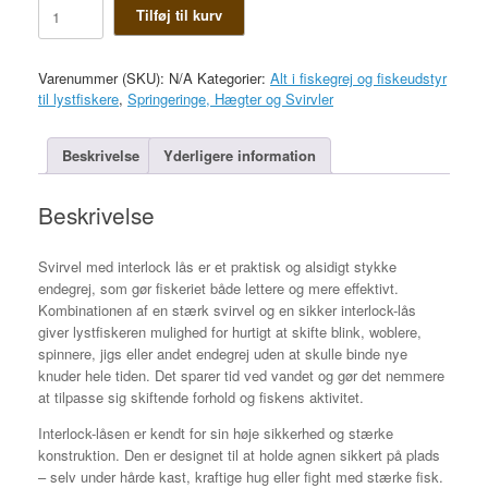
Svirvel
Tilføj til kurv
Med
Interlock
Lås
Varenummer (SKU):
N/A
Kategorier:
Alt i fiskegrej og fiskeudstyr
antal
til lystfiskere
,
Springeringe, Hægter og Svirvler
Beskrivelse
Yderligere information
Beskrivelse
Svirvel med interlock lås er et praktisk og alsidigt stykke
endegrej, som gør fiskeriet både lettere og mere effektivt.
Kombinationen af en stærk svirvel og en sikker interlock-lås
giver lystfiskeren mulighed for hurtigt at skifte blink, woblere,
spinnere, jigs eller andet endegrej uden at skulle binde nye
knuder hele tiden. Det sparer tid ved vandet og gør det nemmere
at tilpasse sig skiftende forhold og fiskens aktivitet.
Interlock-låsen er kendt for sin høje sikkerhed og stærke
konstruktion. Den er designet til at holde agnen sikkert på plads
– selv under hårde kast, kraftige hug eller fight med stærke fisk.