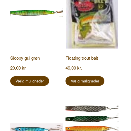
Sloopy gul grøn
Floating trout bait
20,00
kr.
49,00
kr.
Dette
Dette
vare
vare
Vælg muligheder
Vælg muligheder
har
har
flere
flere
varianter.
varianter.
Mulighederne
Mulighederne
kan
kan
vælges
vælges
på
på
varesiden
varesiden