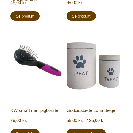
45,00
kr.
69,00
kr.
Se produkt
Se produkt
KW smart mini pigbørste
Godbidsbøtte Luna Beige
Prisinterval:
39,00
kr.
55,00
kr.
135,00
kr.
–
55,00 kr.
Dette
til