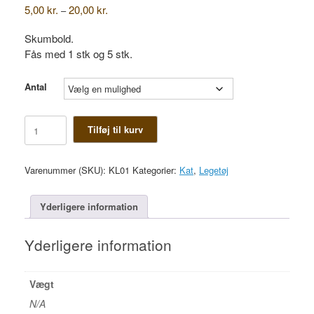
Prisinterval:
5,00
kr.
20,00
kr.
–
5,00 kr.
til
Skumbold.
20,00 kr.
Fås med 1 stk og 5 stk.
Antal
Skumbold
Tilføj til kurv
antal
Varenummer (SKU):
KL01
Kategorier:
Kat
,
Legetøj
Yderligere information
Yderligere information
Vægt
N/A