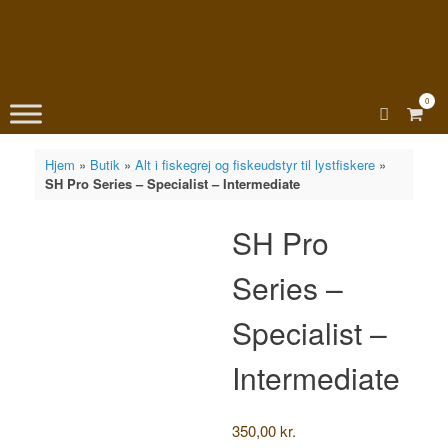
0
View
shopp
cart
Hjem
»
Butik
»
Alt i fiskegrej og fiskeudstyr til lystfiskere
»
SH Pro Series – Specialist – Intermediate
SH Pro
Series –
Specialist –
Intermediate
350,00
kr.