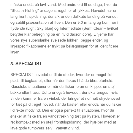
måske endda på lavt vand. Med andre ord til de dage, hvor du
“Stealth Fishing” er dagens regel for at lykkes. Hovedet har en
lang fronttilspidsning, der sikrer den delikate landing på vandet
og subtil præsentation af fluen. Den er 9,0 m lang og kommer i
flydende (Light Sky blue) og Intermediate (Semi Clear – hvilket
betyder klar belægning på en hvid dacron core). Linjerne har
vores nye superslanke svejsede løkker i begge ender, og
linjespecifikationerne er trykt på belægningen for at identificere
linjen.
3. SPECIALIST
SPECIALIST hovedet er til de steder, hvor der er meget lidt
plads til bagkastet, eller når der fiskes i hårde blæseforhold.
Klassiske situationer er, når du fisker foran en klippe, en stejl
bakke eller træer. Dette er også hovedet, der skal bruges, hvis
vinden kommer fra en vinkel, der bringer et normalt skydehoved
for tæt på dit eget hoved, når du kaster, eller endda når du fisker
i direkte modvind. Den er også perfekt til situationer, hvor du
ønsker at fiske fra en vandstrækning tæt på kysten. Hovedet er
ret kompakt med en stejl fronttilspidsning, der hjælper med at
lave gode turnovers selv i vanvittig vind.