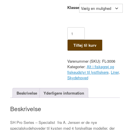
Klasse
SH
Pro
Series
Tilføj til kurv
-
Specialist
-
Varenummer (SKU):
FL-3006
Intermediate
Kategorier:
Alt i fiskegrej og
antal
fiskeudstyr til lystfiskere
,
Liner
,
Skydehoved
Beskrivelse
Yderligere information
Beskrivelse
SH Pro Series – Specialist fra A. Jensen er de nye
specialskydehoveder til kysten med 4 forskellige modeller, der