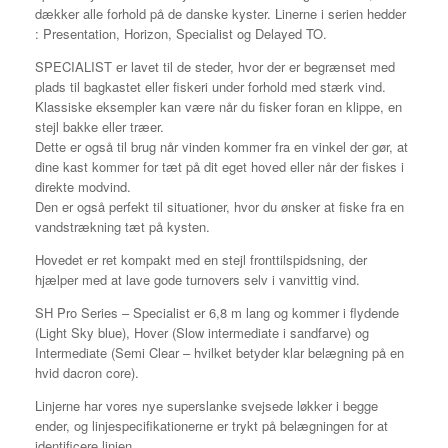
dækker alle forhold på de danske kyster. Linerne i serien hedder
: Presentation, Horizon, Specialist og Delayed TO.
SPECIALIST er lavet til de steder, hvor der er begrænset med
plads til bagkastet eller fiskeri under forhold med stærk vind.
Klassiske eksempler kan være når du fisker foran en klippe, en
stejl bakke eller træer.
Dette er også til brug når vinden kommer fra en vinkel der gør, at
dine kast kommer for tæt på dit eget hoved eller når der fiskes i
direkte modvind.
Den er også perfekt til situationer, hvor du ønsker at fiske fra en
vandstrækning tæt på kysten.
Hovedet er ret kompakt med en stejl fronttilspidsning, der
hjælper med at lave gode turnovers selv i vanvittig vind.
SH Pro Series – Specialist er 6,8 m lang og kommer i flydende
(Light Sky blue), Hover (Slow intermediate i sandfarve) og
Intermediate (Semi Clear – hvilket betyder klar belægning på en
hvid dacron core).
Linjerne har vores nye superslanke svejsede løkker i begge
ender, og linjespecifikationerne er trykt på belægningen for at
identificere linjen.