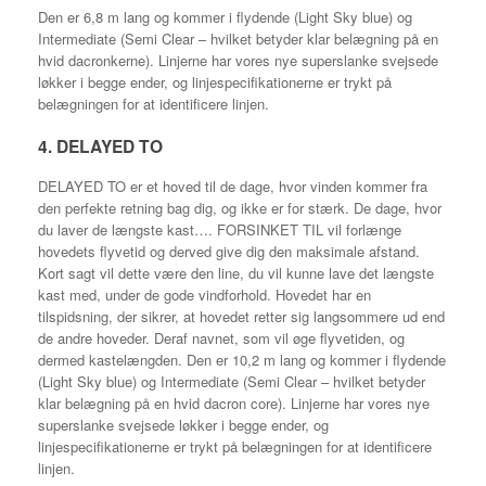
Den er 6,8 m lang og kommer i flydende (Light Sky blue) og
Intermediate (Semi Clear – hvilket betyder klar belægning på en
hvid dacronkerne). Linjerne har vores nye superslanke svejsede
løkker i begge ender, og linjespecifikationerne er trykt på
belægningen for at identificere linjen.
4. DELAYED TO
DELAYED TO er et hoved til de dage, hvor vinden kommer fra
den perfekte retning bag dig, og ikke er for stærk. De dage, hvor
du laver de længste kast…. FORSINKET TIL vil forlænge
hovedets flyvetid og derved give dig den maksimale afstand.
Kort sagt vil dette være den line, du vil kunne lave det længste
kast med, under de gode vindforhold. Hovedet har en
tilspidsning, der sikrer, at hovedet retter sig langsommere ud end
de andre hoveder. Deraf navnet, som vil øge flyvetiden, og
dermed kastelængden. Den er 10,2 m lang og kommer i flydende
(Light Sky blue) og Intermediate (Semi Clear – hvilket betyder
klar belægning på en hvid dacron core). Linjerne har vores nye
superslanke svejsede løkker i begge ender, og
linjespecifikationerne er trykt på belægningen for at identificere
linjen.