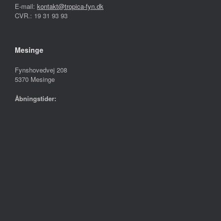
E-mail:
kontakt@tropica-fyn.dk
CVR.: 19 31 93 93
Mesinge
Fynshovedvej 208
5370 Mesinge
Åbningstider:
Mandag – Fredag
10.00 – 17.30
Lørdag
09.00 – 13.00
Søndag
Lukket
Følg os på
Handelsbetingelser