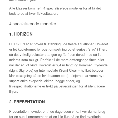
Alle klasser kommer i 4 specialiserede modeller for at få det
bedste ud af hver fiskesituation.
4 specialiserede modeller
1. HORIZON
HORIZON er et hoved til støbning i de fleste situationer. Hovedet
er let kugleformet for øget omsætning og et seriøst “slag” i linen,
så det virkelig belaster stangen og får fluen derud med så lidt
indsats som muligt. Perfekt til de mere omfangsrige fluer, eller
når der er lidt vind. Hovedet er 9,4 m langt og kommer i flydende
(Light Sky blue) og Intermediate (Semi Clear – hvilket betyder
klar belægning på en hvid dacron core). Linjerne har vores nye
superslanke svejsede løkker i begge ender, og
linjespecifikationerne er trykt på belægningen for at identificere
linjen.
2. PRESENTATION
Presentation hovedet er til de dage uden vind, hvor du har brug
for en subtil præsentation af en lille flue på en flad overflade,