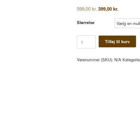
Den
Den
599,00
kr.
399,00
kr.
oprindelige
aktuelle
pris
pris
Størrelse
var:
er:
599,00 kr..
399,00 kr..
Pinewood
Tilføj til kurv
Kungsleden
sand/sort
antal
Varenummer (SKU):
N/A
Kategorie