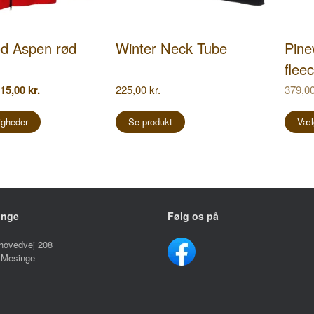
d Aspen rød
Winter Neck Tube
Pine
flee
en
Den
15,00
kr.
225,00
kr.
379,0
rindelige
aktuelle
Dette
is
pris
vare
igheder
Se produkt
Væl
r:
er:
9,00 kr..
315,00 kr..
har
flere
varianter.
Mulighederne
kan
vælges
på
inge
Følg os på
varesiden
hovedvej 208
 Mesinge
ngstider:
ag – Fredag
10.00 – 17.30