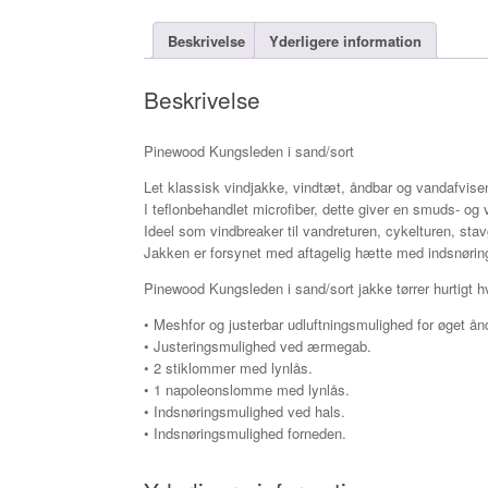
Beskrivelse
Yderligere information
Beskrivelse
Pinewood Kungsleden i sand/sort
Let klassisk vindjakke, vindtæt, åndbar og vandafvise
I teflonbehandlet microfiber, dette giver en smuds- og
Ideel som vindbreaker til vandreturen, cykelturen, sta
Jakken er forsynet med aftagelig hætte med indsnøri
Pinewood Kungsleden i sand/sort jakke tørrer hurtigt hvis
• Meshfor og justerbar udluftningsmulighed for øget å
• Justeringsmulighed ved ærmegab.
• 2 stiklommer med lynlås.
• 1 napoleonslomme med lynlås.
• Indsnøringsmulighed ved hals.
• Indsnøringsmulighed forneden.