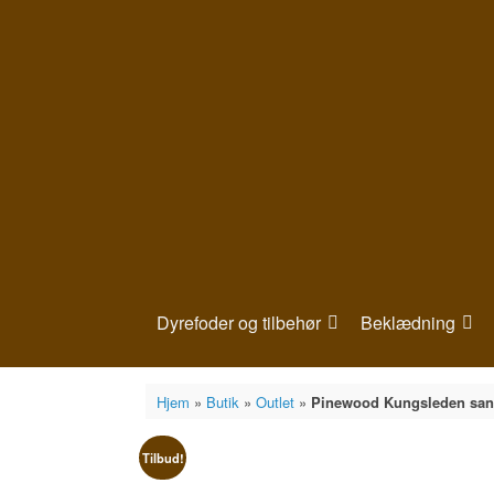
Gå
til
indhold
Dyrefoder og tilbehør
Beklædning
Hjem
»
Butik
»
Outlet
»
Pinewood Kungsleden san
Tilbud!