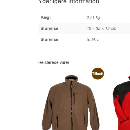
Yderligere information
Vægt
0,71 kg
Størrelse
40 × 35 × 15 cm
Størrelse
S, M, L
Relaterede varer
Tilbud!