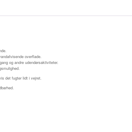
nde.
 vandafvisende overflade.
vgang og andre udendørsaktiviteter.
ngsmulighed.
 det fugter lidt i vejret.
ndbarhed.