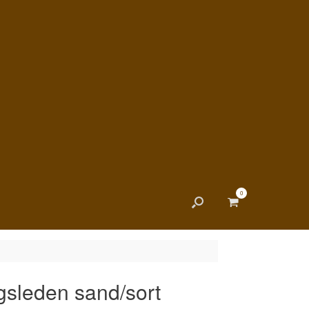
0
View
shopping
cart
sleden sand/sort