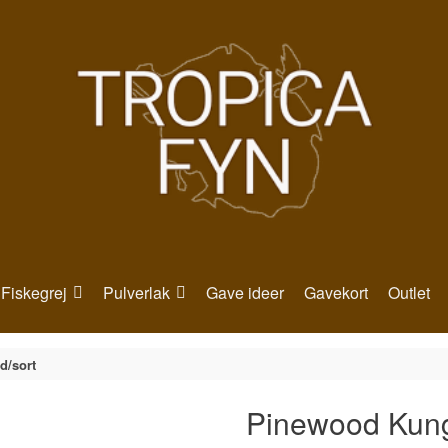
Fiskegrej
Pulverlak
Gave ideer
Gavekort
Outlet
d/sort
Pinewood Kung