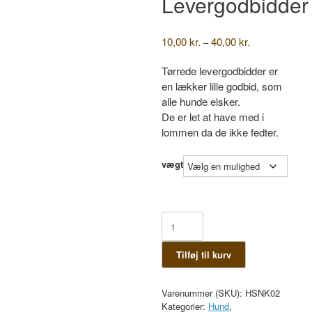
Levergodbidder
Prisinterval:
10,00
kr.
40,00
kr.
–
10,00 kr.
til
Tørrede levergodbidder er
40,00 kr.
en lækker lille godbid, som
alle hunde elsker.
De er let at have med i
lommen da de ikke fedter.
vægt
Levergodbidder
antal
Tilføj til kurv
Varenummer (SKU):
HSNK02
Kategorier:
Hund
,