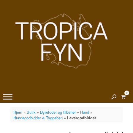
Gå
til
indhold
0
View
shopp
cart
Hjem
»
Butik
»
Dyrefoder og tilbehør
»
Hund
»
Hundegodbidder & Tyggeben
»
Levergodbidder