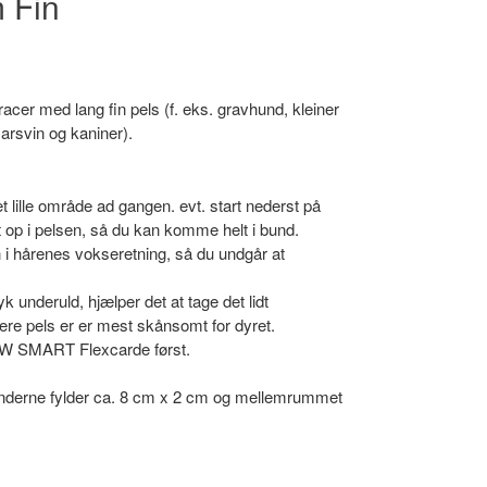
 Fin
 racer med lang fin pels (f. eks. gravhund, kleiner
arsvin og kaniner).
t lille område ad gangen. evt. start nederst på
t op i pelsen, så du kan komme helt i bund.
 hårenes vokseretning, så du undgår at
yk underuld, hjælper det at tage det lidt
re pels er er mest skånsomt for dyret.
n KW SMART Flexcarde først.
derne fylder ca. 8 cm x 2 cm og mellemrummet