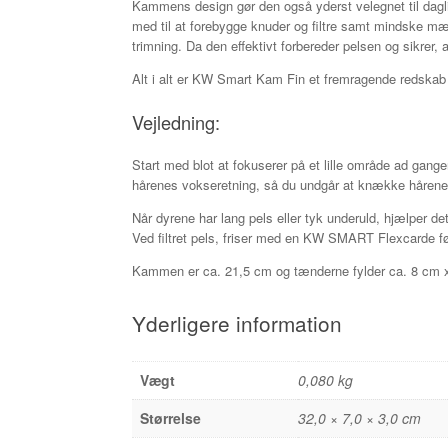
Kammens design gør den også yderst velegnet til dag
med til at forebygge knuder og filtre samt mindske mæ
trimning. Da den effektivt forbereder pelsen og sikrer, a
Alt i alt er KW Smart Kam Fin et fremragende redskab 
Vejledning:
Start med blot at fokuserer på et lille område ad gan
hårenes vokseretning, så du undgår at knække hårene
Når dyrene har lang pels eller tyk underuld, hjælper d
Ved filtret pels, friser med en KW SMART Flexcarde fø
Kammen er ca. 21,5 cm og tænderne fylder ca. 8 cm
Yderligere information
Vægt
0,080 kg
Størrelse
32,0 × 7,0 × 3,0 cm