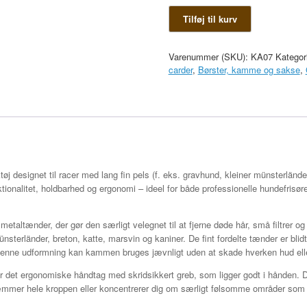
KW
Tilføj til kurv
Smart
Kam
Fin
Varenummer (SKU):
KA07
Kategor
antal
carder
,
Børster, kamme og sakse
,
tøj designet til racer med lang fin pels (f. eks. gravhund, kleiner münsterlän
ionalitet, holdbarhed og ergonomi – ideel for både professionelle hundefrisøre
ltænder, der gør den særligt velegnet til at fjerne døde hår, små filtrer og s
sterländer, breton, katte, marsvin og kaniner. De fint fordelte tænder er blidt 
ne udformning kan kammen bruges jævnligt uden at skade hverken hud eller
 det ergonomiske håndtag med skridsikkert greb, som ligger godt i hånden. 
mmer hele kroppen eller koncentrerer dig om særligt følsomme områder som ør