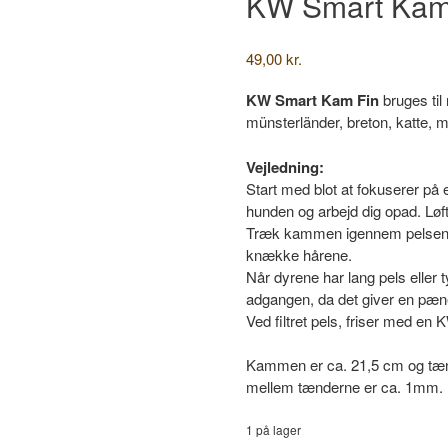
KW Smart Kam
49,00
kr.
KW Smart Kam Fin
bruges til
münsterländer, breton, katte, m
Vejledning:
Start med blot at fokuserer på e
hunden og arbejd dig opad. Løf
Træk kammen igennem pelsen i
knække hårene.
Når dyrene har lang pels eller t
adgangen, da det giver en pæne
Ved filtret pels, friser med e
Kammen er ca. 21,5 cm og tæn
mellem tænderne er ca. 1mm.
1 på lager