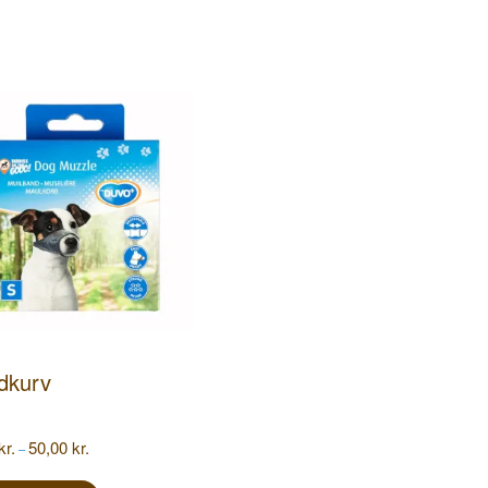
dkurv
Prisinterval:
kr.
50,00
kr.
–
45,00 kr.
Dette
til