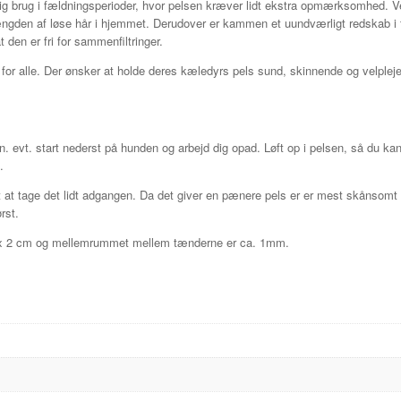
lig brug i fældningsperioder, hvor pelsen kræver lidt ekstra opmærksomhe
ngden af løse hår i hjemmet. Derudover er kammen et uundværligt redskab i fo
t den er fri for sammenfiltringer.
for alle. Der ønsker at holde deres kæledyrs pels sund, skinnende og velplej
gen. evt. start nederst på hunden og arbejd dig opad. Løft op i pelsen, så d
.
et at tage det lidt adgangen. Da det giver en pænere pels er er mest skånsomt 
rst.
 x 2 cm og mellemrummet mellem tænderne er ca. 1mm.