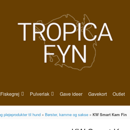
Fiskegrej
Pulverlak
Gave ideer
Gavekort
Outlet
g plejeprodukter til hund
»
Børster, kamme og sakse
»
KW Smart Kam Fin