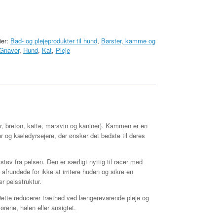
ier:
Bad- og plejeprodukter til hund
,
Børster, kamme og
Gnaver
,
Hund
,
Kat
,
Pleje
der, breton, katte, marsvin og kaniner). Kammen er en
r og kæledyrsejere, der ønsker det bedste til deres
tøv fra pelsen. Den er særligt nyttig til racer med
afrundede for ikke at irritere huden og sikre en
 pelsstruktur.
Dette reducerer træthed ved længerevarende pleje og
ene, halen eller ansigtet.