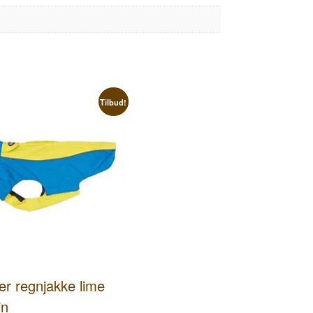
Tilbud!
er regnjakke lime
in