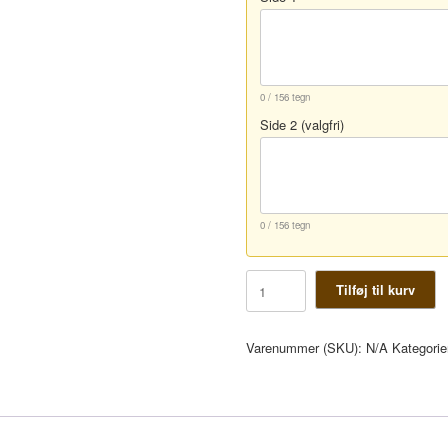
0 / 156 tegn
Side 2 (valgfri)
0 / 156 tegn
Hundetegn
Tilføj til kurv
Ben
antal
Varenummer (SKU):
N/A
Kategorie