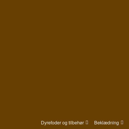
Gå
til
indhold
Dyrefoder og tilbehør
Beklædning