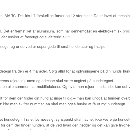
 iMARC. Det fås i 7 forskellige farver og i 2 størrelser. De er lavet af messin
. Det er fremstillet af aluminium, som har gennemgået en elektrokemisk proce
 der ønsker et farverigt og slidstærkt skilt.
 meget og er derved er super gode til små hunderacer og hvalpe.
ndetegn fra den er 4 måneder. Sørg altid for at oplysningerne på din hunds hun
dderens (ejerens) navn og adresse skal være angivet på hundetegnet.
 næsten alle sammen har mobiltelefoner. Og hvis man rejser til udlandet kan de
or dem der finder din hund at ringe til dig – man kan undgå at hunden overdra
t
: Når man skifter nummer, så skal man også huske at få et nyt hundetegn.
et hundetegn. Fra et lovmæssigt synspunkt skal navnet ikke være på hundet
for dem der finder hunden, at de ved hvad den hedder og det kan give tryghed