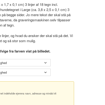
x 1,7 x 0,1 cm) 3 linjer af 18 tegn incl.
undetegnet i Large (ca. 3,8 x 2,5 x 0,1 cm) 3
um på begge sider. Jo mere tekst der skal stå på
gstaverne, da graveringsmaskinen selv tilpasser
n af tegn.
e linjer, og hvad du ønsker der skal stå på det. Vi
ret og så stor som mulig.
vige fra farven vist på billedet.
net indeholde ejerens navn, adresse og mindst ét