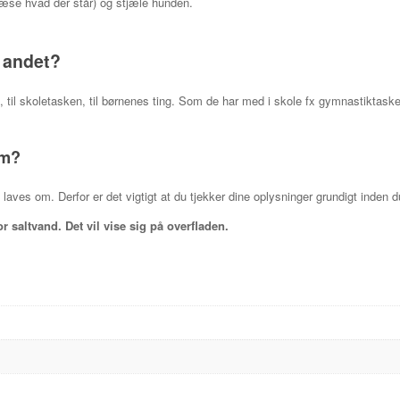
æse hvad der står) og stjæle hunden.
 andet?
 til skoletasken, til børnenes ting. Som de har med i skole fx gymnastiktask
om?
 laves om. Derfor er det vigtigt at du tjekker dine oplysninger grundigt inden du
saltvand. Det vil vise sig på overfladen.