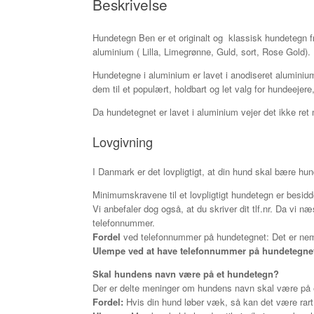
Beskrivelse
Hundetegn Ben er et originalt og klassisk hundetegn fra
aluminium ( Lilla, Limegrønne, Guld, sort, Rose Gold).
Hundetegne i aluminium er lavet i a
nodiseret aluminium
dem til et populært, holdbart og let valg for hundeejere,
Da hundetegnet er lavet i aluminium vejer det ikke ret
Lovgivning
I Danmark er det lovpligtigt, at din hund skal bære hu
Minimumskravene til et lovpligtigt hundetegn er besi
Vi anbefaler dog også, at du skriver dit tlf.nr. Da vi
telefonnummer.
Fordel
ved telefonnummer på hundetegnet: Det er nemt f
Ulempe ved at have telefonnummer på hundetegne
Skal hundens navn være på et hundetegn?
Der er delte meninger om hundens navn skal være på 
Fordel:
Hvis din hund løber væk, så kan det være rart 