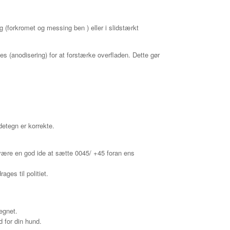
g (forkromet og messing ben ) eller i slidstærkt
s (anodisering) for at forstærke overfladen
. Dette gør
detegn er korrekte.
t være en god ide at sætte 0045/ +45 foran ens
ges til politiet.
egnet.
 for din hund.