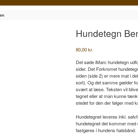
en
Hundetegn Be
80,00
kr.
Det søde iMarc hundetegn udf
sider. Det Forkromet hundetegn
siden (side 2) er mere mat i det
sort). Og det samme gælder for 
svært at læse. Teksten vil bliv
tegnet eller at man kunne tænke
stedet for den der følger med 
Hundetegnet leveres inkl. sølvf
hundetegnet det kommer med en
fastgøres i hundens halsbånd.