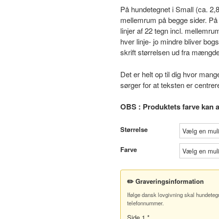
På hundetegnet i Small (ca. 2,8 
mellemrum på begge sider. På h
linjer af 22 tegn incl. mellemr
hver linje- jo mindre bliver bo
skrift størrelsen ud fra mængde
Det er helt op til dig hvor mang
sørger for at teksten er centre
OBS : Produktets farve kan af
Størrelse
Farve
✏️ Graveringsinformation
Ifølge dansk lovgivning skal hundeteg
telefonnummer.
Side 1 *