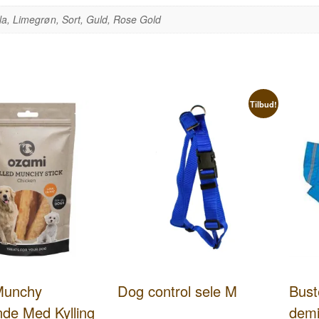
la, Limegrøn, Sort, Guld, Rose Gold
Tilbud!
Munchy
Dog control sele M
Bust
nde Med Kylling
dem