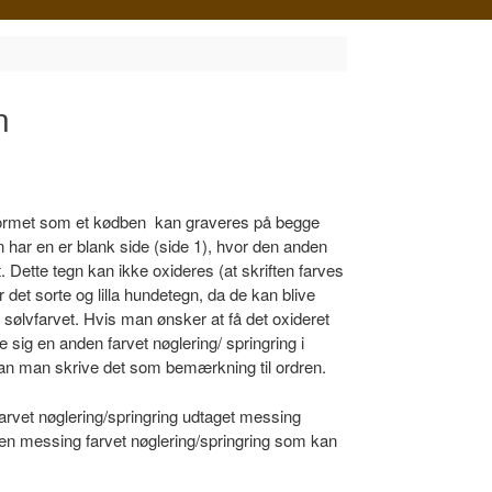
shopping
cart
n
ormet som et kødben kan graveres på begge
 har en er blank side (side 1), hvor den anden
. Dette tegn kan ikke oxideres (at skriften farves
det sorte og lilla hundetegn, da de kan blive
e sølvfarvet. Hvis man ønsker at få det oxideret
 sig en anden farvet nøglering/ springring i
kan man skrive det som bemærkning til ordren.
arvet nøglering/springring udtaget messing
 messing farvet nøglering/springring som kan