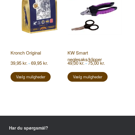
varesiden
varesiden
Kronch Original
KW Smart
neglesaks/klipper
Prisinterval:
Prisinterval:
39,95
kr.
69,95
kr.
49,00
kr.
75,00
kr.
–
–
39,95 kr.
49,00 kr.
Dette
Dette
til
til
vare
vare
Vælg muligheder
Vælg muligheder
69,95 kr.
75,00 kr.
har
har
flere
flere
varianter.
varianter.
Mulighederne
Mulighederne
kan
kan
vælges
vælges
på
på
varesiden
varesiden
Har du spørgsmål?