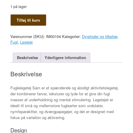
1 på lager
Fuglelegetøj
Tilføj til kurv
Sam
antal
Varenummer (SKU):
IM00104
Kategorier:
Dyrefoder og tilbehør
,
Fugl
,
Legetøj
Beskrivelse
Yderligere information
Beskrivelse
Fuglelegetøj Sam er et spændende og alsidigt aktivitetslegetøj,
der kombinerer farver, teksturer og lyde for at give din fugl
masser af underholdning og mental stimulering. Legetøjet er
ideelt til små og mellemstore fuglearter som undulater,
nymfeparakitter, og dværgpapegøjer, og det er designet med
fokus på variation og aktivering.
Design