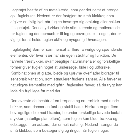
Legetøjet består af en metalkæde, som gør det nemt at hænge
op i fugleburet. Nederst er der fastgjort tre små klokker, som
afgiver en livlig lyd, når fuglen bevæger sig omkring eller hakker
til legetøjet. Denne lyd virker både stimulerende og motiverende
for fuglen, og den opmuntrer til leg og bevægelse – noget, der er
vigtigt for at holde fuglen aktiv og nysgerrig i hverdagen.
Fuglelegetøj Sam er sammensat af flere farverige og spændende
elementer, der hver især har sin egen struktur og funktion. De
farvede træstykker, svampeagtige naturmaterialer og forskellige
former giver fuglen noget at undersøge, bide i og udforske.
Kombinationen af glatte, bløde og ujævne overflader bidrager til
sensorisk variation, som stimulerer fuglens sanser. Alle farver er
naturligvis fremstillet med giftfri, fuglesikre farver, så du trygt kan
lade din fugl lege frit med det.
Den øverste del består af en træperle og en træblok med runde
brikker, som danner en fast og stabil base. Herfra hænger flere
bevægelige dele ned i kæder, herunder forskellige farvede loofah-
stykker (naturlige plantefibre), som fuglen kan bide, trække og
ødelægge – en adfærd, der er helt naturlig. Nederst hænger de
små klokker, som bevæger sig og ringer, når fuglen leger.