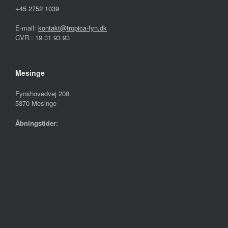
+45 2752 1039
E-mail:
kontakt@tropica-fyn.dk
CVR.: 19 31 93 93
Mesinge
Fynshovedvej 208
5370 Mesinge
Åbningstider:
Mandag – Fredag
10.00 – 17.30
Lørdag
09.00 – 13.00
Søndag
Lukket
Følg os på