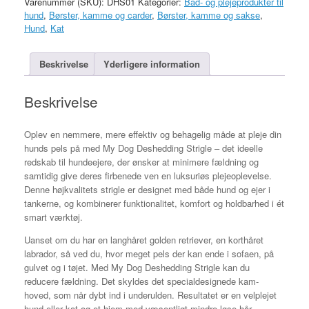
Varenummer (SKU):
DHS01
Kategorier:
Bad- og plejeprodukter til
hund
,
Børster, kamme og carder
,
Børster, kamme og sakse
,
Hund
,
Kat
Beskrivelse
Yderligere information
Beskrivelse
Oplev en nemmere, mere effektiv og behagelig måde at pleje din
hunds pels på med My Dog Deshedding Strigle – det ideelle
redskab til hundeejere, der ønsker at minimere fældning og
samtidig give deres firbenede ven en luksuriøs plejeoplevelse.
Denne højkvalitets strigle er designet med både hund og ejer i
tankerne, og kombinerer funktionalitet, komfort og holdbarhed i ét
smart værktøj.
Uanset om du har en langhåret golden retriever, en korthåret
labrador, så ved du, hvor meget pels der kan ende i sofaen, på
gulvet og i tøjet. Med My Dog Deshedding Strigle kan du
reducere fældning. Det skyldes det specialdesignede kam-
hoved, som når dybt ind i underulden. Resultatet er en velplejet
hund eller kat og et hjem med væsentligt mindre løse hår.