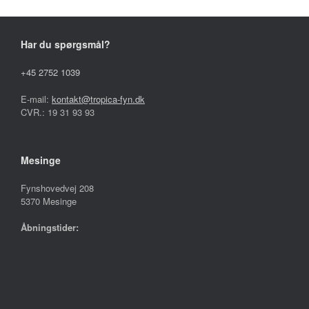
vælges
på
varesiden
Har du spørgsmål?
+45 2752 1039
E-mail:
kontakt@tropica-fyn.dk
CVR.: 19 31 93 93
Mesinge
Fynshovedvej 208
5370 Mesinge
Åbningstider:
Mandag – Fredag
10.00 – 17.30
Lørdag
09.00 – 13.00
Søndag
Lukket