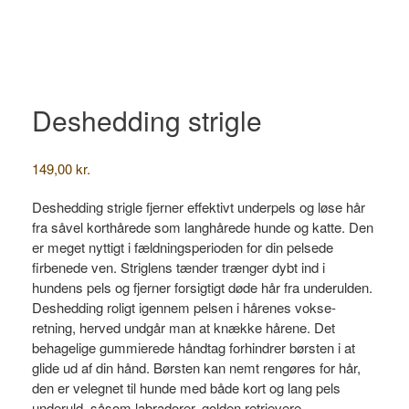
Deshedding strigle
149,00
kr.
Deshedding strigle fjerner effektivt underpels og løse hår
fra såvel korthårede som langhårede hunde og katte. Den
er meget nyttigt i fældningsperioden for din pelsede
firbenede ven. Striglens tænder trænger dybt ind i
hundens pels og fjerner forsigtigt døde hår fra underulden.
Deshedding roligt igennem pelsen i hårenes vokse-
retning, herved undgår man at knække hårene. Det
behagelige gummierede håndtag forhindrer børsten i at
glide ud af din hånd. Børsten kan nemt rengøres for hår,
den er velegnet til hunde med både kort og lang pels
underuld, såsom labradorer, golden retrievere,