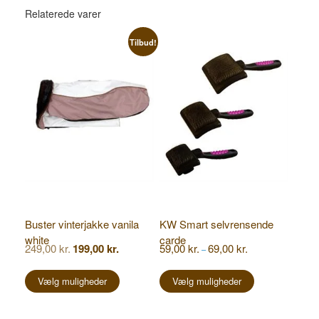
Relaterede varer
Tilbud!
Buster vinterjakke vanila
KW Smart selvrensende
white
carde
Den
Den
Prisinterval:
249,00
kr.
199,00
kr.
59,00
kr.
69,00
kr.
–
oprindelige
aktuelle
59,00 kr.
Dette
Dette
pris
pris
til
vare
vare
Vælg muligheder
Vælg muligheder
var:
er:
69,00 kr.
249,00 kr..
199,00 kr..
har
har
flere
flere