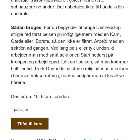
schnauzere og andre. Det anbefales ikke til hunde uden
underuld!
Sådan bruges
. Før du begynder at bruge Deshedding
strigle red først pelsen grundigt igennem med en Kam,
Carde eller Børste, så den ikke er filtret. Arbejd med en
sektion ad gangen. Ved lang pels eller tyk underuld
arbejder man med små sektioner. Start nederst på
kroppen og arbejd opad. Løft op i pelsen, så man kommer
helt i bund. Træk Deshedding strigle roligt igennem pelsen
i hårenes vokse-retning, herved undgår man at knække
hårene.
Den er ca. 10, 6 cm i breden.
1 på lager
Deshedding
Tilføj til kurv
strigle
antal