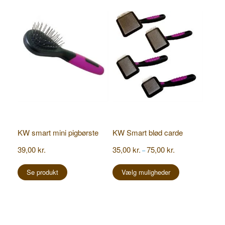
varianter.
varianter.
Mulighederne
Mulighederne
kan
kan
vælges
vælges
på
på
varesiden
varesiden
KW smart mini pigbørste
KW Smart blød carde
Prisinterval:
39,00
kr.
35,00
kr.
75,00
kr.
–
35,00 kr.
Dette
til
vare
Se produkt
Vælg muligheder
75,00 kr.
har
flere
varianter.
Mulighederne
kan