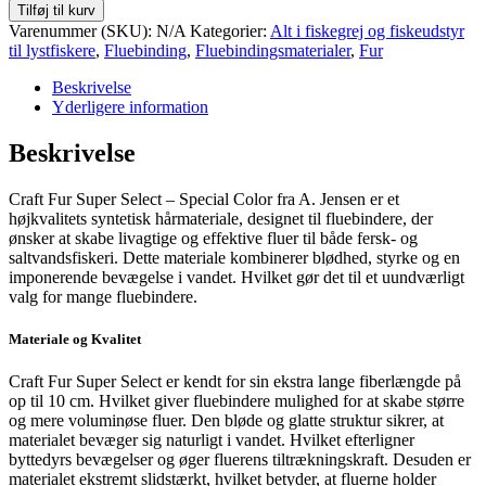
Fur
Tilføj til kurv
Special
Varenummer (SKU):
N/A
Kategorier:
Alt i fiskegrej og fiskeudstyr
Color
til lystfiskere
,
Fluebinding
,
Fluebindingsmaterialer
,
Fur
antal
Beskrivelse
Yderligere information
Beskrivelse
Craft Fur Super Select – Special Color fra A. Jensen
er et
højkvalitets syntetisk hårmateriale, designet til fluebindere, der
ønsker at skabe livagtige og effektive fluer til både fersk- og
saltvandsfiskeri.
Dette materiale kombinerer blødhed, styrke og en
imponerende bevægelse i vandet. Hvilket gør det til et uundværligt
valg for mange fluebindere.
Materiale og Kvalitet
Craft Fur Super Select er kendt for sin ekstra lange fiberlængde på
op til 10 cm. Hvilket giver fluebindere mulighed for at skabe større
og mere voluminøse fluer.
Den bløde og glatte struktur sikrer, at
materialet bevæger sig naturligt i vandet. Hvilket efterligner
byttedyrs bevægelser og øger fluerens tiltrækningskraft.
Desuden er
materialet ekstremt slidstærkt, hvilket betyder, at fluerne holder