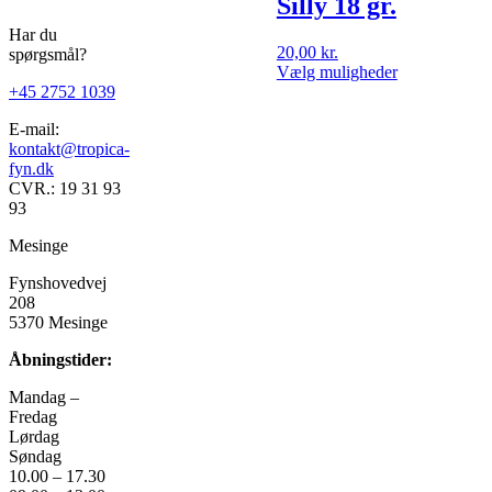
har
Silly 18 gr.
flere
Har du
varianter.
20,00
kr.
spørgsmål?
Mulighederne
Dette
Vælg muligheder
kan
vare
+45 2752 1039
vælges
har
på
E-mail:
flere
varesiden
kontakt@tropica-
varianter.
fyn.dk
Mulighedern
CVR.: 19 31 93
kan
93
vælges
på
Mesinge
varesiden
Fynshovedvej
208
5370 Mesinge
Åbningstider:
Mandag –
Fredag
Lørdag
Søndag
10.00 – 17.30