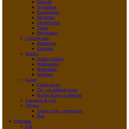
Monofil
Nylonliner
Runningline
Skydeline
Skydehoved
Tippet
Polyleaders
Levende agn
Børsteorm
Sandorm
Waders
Waders bukser
Wadestøvler
Wadejakke
Wadesæt
Kroge
Enkelt kroge
Tre - og dobbelt kroge
Øvrige kroge og tilbehør
Fangstnet & Gaf
Diverse
Tasker, boxe, opbevaring
Bait
Pulverlak
Gul