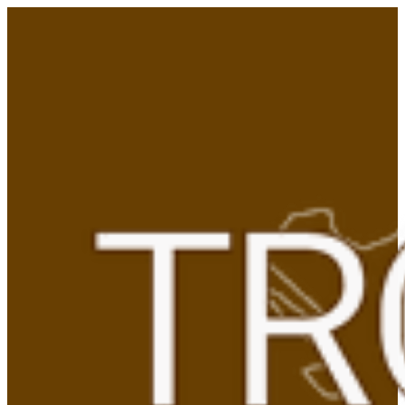
Gå
til
indhold