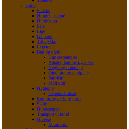
Tilbehør
Hund
Snacks
Hundehalsbånd
Hundetegn
Sele
Line
Gå pænt
Tøj og sko
Legetøj
Bad og pleje
Hundeshampoo
Børster, kamme og sakse
Negle og potepleje
Øjne, øre og tandpleje
Sårpleje
Mod utøj
Hygiejne
Løbetidsbukser
Rengøring og lugtfjerner
Skåle
Hundesenge
Transport til hund
Diverse
Mundkurv