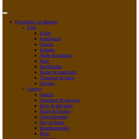
Dyrefoder og tilbehør
Fugl
Foder
kosttilskud
Snacks
Legetøj
Skåle & badekar
Bure
Burtilbehør
Reder & materialer
Transport til fugle
Diverse
Gnaver
Snacks
Transport til gnavere
Bure & løbegård
Skåle & Flasker
Gnaverlegetøj
Hø og Halm
Bundmaterialer
Pleje