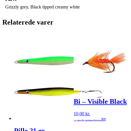
Grizzly grey, Black tipped creamy white
Relaterede varer
Bi – Visible Black
10,00
kr.
Dette
Vælg muligheder
vare
har
Pille 21 gr.