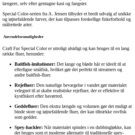
længere, selv efter gentagne kast og fangster.
Special Color-serien fra A. Jensen tilbyder et bredt udvalg af unikke
og iøjnefaldende farver, der kan tilpasses forskellige fiskeforhold og
målrettede arter.
Anvendelsesmuligheder
Craft Fur Special Color er utroligt alsidigt og kan bruges til en lang
række fluer, herunder:
Baitfish-imitationer:
Det lange og bløde hår er ideelt til at
efterligne småfisk, hvilket gør det perfekt til streamers og
andre baitfish-fluer.
Rejefluer:
Den naturlige bevægelse i vandet gør materialet
velegnet til at skabe realistiske rejefluer, der er effektive til
kystfiskeri efter havørred.
Geddefluer:
Den ekstra længde og volumen gør det muligt at
binde store og iøjnefaldende fluer, der kan tiltrække rovfisk
som gedder.
Spey-hackler:
Når materialet spindes i en dubbingløkke, kan
det bruges som et moderne alternativ til traditionelle spey-