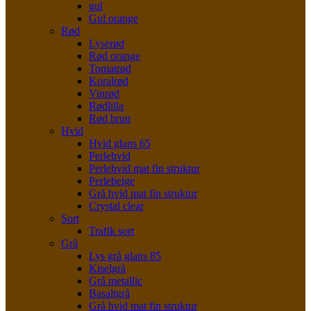
gul
Gul orange
Rød
Lyserød
Rød orange
Tomatrød
Koralrød
Vinrød
Rødlilla
Rød brun
Hvid
Hvid glans 65
Perlehvid
Perlehvid mat fin struktur
Perlebeige
Grå hvid mat fin struktur
Crystal clear
Sort
Trafik sort
Grå
Lys grå glans 85
Kiselgrå
Grå metallic
Basaltgrå
Grå hvid mat fin struktur