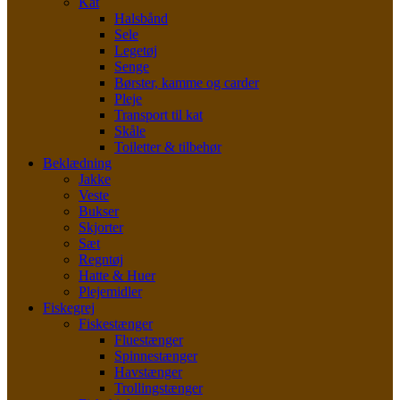
Kat
Halsbånd
Sele
Legetøj
Senge
Børster, kamme og carder
Pleje
Transport til kat
Skåle
Toiletter & tilbehør
Beklædning
Jakke
Veste
Bukser
Skjorter
Sæt
Regntøj
Hatte & Huer
Plejemidler
Fiskegrej
Fiskestænger
Fluestænger
Spinnestænger
Havstænger
Trollingstænger