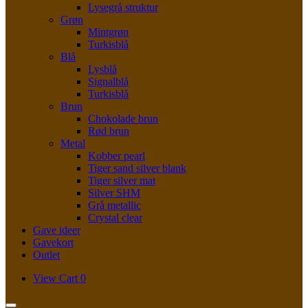
Lysegrå struktur
Grøn
Mintgrøn
Turkisblå
Blå
Lysblå
Signalblå
Turkisblå
Brun
Chokolade brun
Rød brun
Metal
Kobber pearl
Tiger sand silver blank
Tiger silver mat
Silver SHM
Grå metallic
Crystal clear
Gave ideer
Gavekort
Outlet
View
View Cart
0
shopping
cart