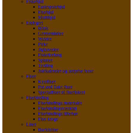
Fiskehjul
Fastespolehjul
Fluehjul
Multihjul
Endegrej
Blink
Gennemløber
Wobler
Pirke
Jighoveder
Fiskeforfang
Spinner
Trolling
Julekalender og surprise boxe
Fluer
Kystfluer
Put and Take fluer
Specialfluer til fluefiskeri
Fluebinding
Fluebindings materialer
Fluebindingsværktøj
Fluebindings tilbehør
Flue kroge
Liner
Backinline