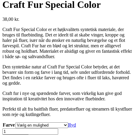
Craft Fur Special Color
38,00
kr.
Craft Fur Special Color er et højkvalitets syntetisk materiale, der
bruges til fluebinding. Det er ideelt til at skabe vinger, kroppe og
haler på fluer, især når du ønsker en naturlig bevægelse og et flot
farvespil. Craft Fur har en blød og let struktur, men er alligevel
robust og holdbart. Materialet er alsidigt og giver en fantastisk effekt
i både sø- og saltvandsfluer.
Den syntetiske natur af Craft Fur Special Color betyder, at det
bevarer sin form og farve i lang tid, selv under udfordrende forhold.
Det findes i en række farver og bruges ofte i fluer til laks, havørred
og gedde.
Craft fur i nye og spændende farver, som virkelig kan give god
inspiration til kreativitet hos den innovative fluebinder.
Perfekt til alt fra baitfish fluer, predatorfluer og streamers til kystfluer
som reje og kutlingefluer.
Farve
Ryd
Craft