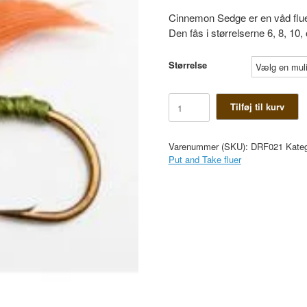
Cinnemon Sedge er en våd flu
Den fås i størrelserne 6, 8, 10,
Størrelse
Cinnemon
Tilføj til kurv
Sedge
antal
Varenummer (SKU):
DRF021
Kateg
Put and Take fluer