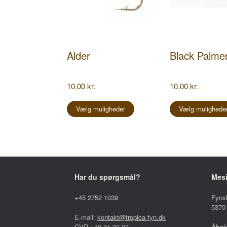
Alder
Black Palme
10,00
kr.
10,00
kr.
Dette
vare
Vælg muligheder
Vælg mulighede
har
flere
varianter.
Mulighederne
kan
vælges
på
Har du spørgsmål?
Mes
varesiden
+45 2752 1039
Fyns
5370
E-mail:
kontakt@tropica-fyn.dk
CVR.: 19 31 93 93
Åbni