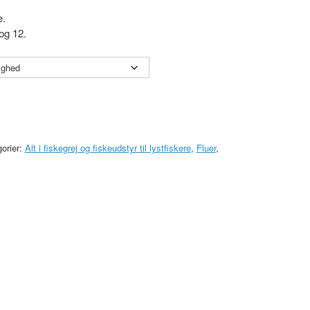
e.
 og 12.
orier:
Alt i fiskegrej og fiskeudstyr til lystfiskere
,
Fluer
,