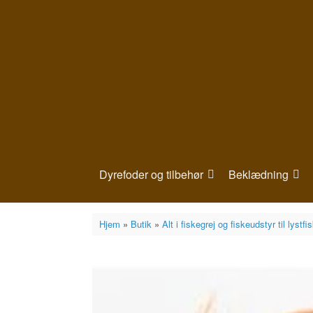
Gå
til
indhold
Dyrefoder og tilbehør
Beklædning
Hjem
»
Butik
»
Alt i fiskegrej og fiskeudstyr til lystfi