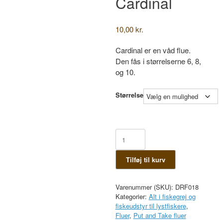
Cardinal
10,00
kr.
Cardinal er en våd flue.
Den fås i størrelserne 6, 8,
og 10.
Størrelse
Cardinal
antal
Tilføj til kurv
Varenummer (SKU):
DRF018
Kategorier:
Alt i fiskegrej og
fiskeudstyr til lystfiskere
,
Fluer
,
Put and Take fluer