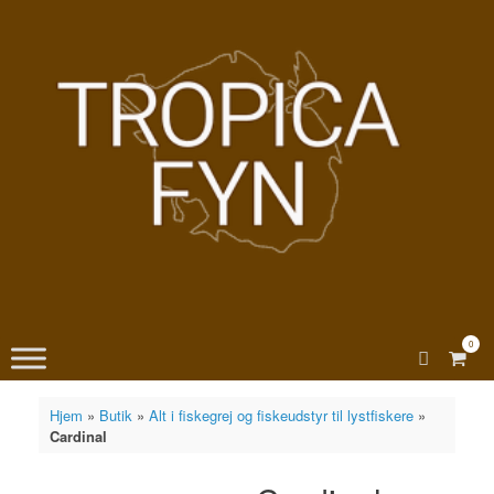
Gå
til
indhold
0
View
shopp
cart
Hjem
»
Butik
»
Alt i fiskegrej og fiskeudstyr til lystfiskere
»
Cardinal