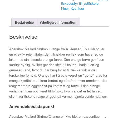
fiskeudstyr til lystfiskere
,
Fluer
,
Kystfluer
Beskrivelse
Yderligere information
Beskrivelse
Agerskov Mallard Shrimp Orange fra A. Jensen Fly Fishing, er
en effektiv rejeimitator, der tiltrækker rovfisk som havørred og
laks med sin levende orange farve. Den orange farve gør fluen
særligt synlig, hvilket gør den ideel til fiskeri i både klart og
grumset vand, hvor du har brug for at tiltrække fisk under
forskellige forhold. Orange har i årevis været en
“
go-to” farve for
mange kystfiskere i især foråret og efteråret, hvor ørrederne ofte
reagerer mere aggressivt på kontrast og farve. I den orange
variant er fluen optimeret til forhold, hvor vandet er let farvet,
eller hvor fiskene reagerer godt på varme, iøjnefaldende nuancer.
Anvendelsestidspunkt
Agerskov Mallard Shrimp Orange er ikke blot en sæsonflue, men