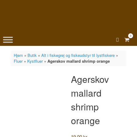
0
View
shopp
cart
Hjem
»
Butik
»
Alt i fiskegrej og fiskeudstyr til lystfiskere
»
Fluer
»
Kystfluer
»
Agerskov mallard shrimp orange
Agerskov
mallard
shrimp
orange
19,00
kr.