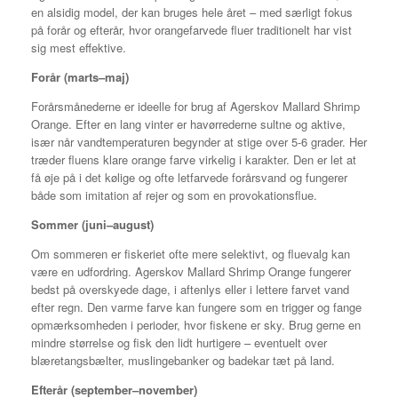
en alsidig model, der kan bruges hele året – med særligt fokus
på forår og efterår, hvor orangefarvede fluer traditionelt har vist
sig mest effektive.
Forår (marts–maj)
Forårsmånederne er ideelle for brug af Agerskov Mallard Shrimp
Orange. Efter en lang vinter er havørrederne sultne og aktive,
især når vandtemperaturen begynder at stige over 5-6 grader. Her
træder fluens klare orange farve virkelig i karakter. Den er let at
få øje på i det kølige og ofte letfarvede forårsvand og fungerer
både som imitation af rejer og som en provokationsflue.
Sommer (juni–august)
Om sommeren er fiskeriet ofte mere selektivt, og fluevalg kan
være en udfordring. Agerskov Mallard Shrimp Orange fungerer
bedst på overskyede dage, i aftenlys eller i lettere farvet vand
efter regn. Den varme farve kan fungere som en trigger og fange
opmærksomheden i perioder, hvor fiskene er sky. Brug gerne en
mindre størrelse og fisk den lidt hurtigere – eventuelt over
blæretangsbælter, muslingebanker og badekar tæt på land.
Efterår (september–november)