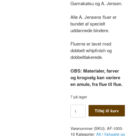
Gamakatsu og A. Jensen.
Alle A. Jensens fluer er
bundet af specielt
uddannede bindere.
Fluerne er lavet med
dobbelt whipfinish og
dobbeltlakerede.
OBS: Materialer, farver
og krogvalg kan variere
en smule, fra flue til flue.
7 på lager
Agerskov
Tilføj til kurv
mallard
shrimp
orange
Varenummer (SKU):
AF-1003-
antal
10
Kategorier:
Alt i fiskegrej og