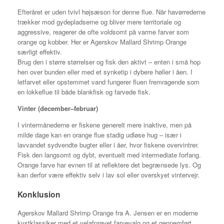
Efteråret er uden tvivl højsæson for denne flue. Når havørrederne
trækker mod gydepladserne og bliver mere territoriale og
aggressive, reagerer de ofte voldsomt på varme farver som
orange og kobber. Her er Agerskov Mallard Shrimp Orange
særligt effektiv.
Brug den i større størrelser og fisk den aktivt – enten i små hop
hen over bunden eller med et synketip i dybere høller i åen. I
letfarvet eller opstemmet vand fungerer fluen fremragende som
en lokkeflue til både blankfisk og farvede fisk.
Vinter (december–februar)
I vintermånederne er fiskene generelt mere inaktive, men på
milde dage kan en orange flue stadig udløse hug – især i
lavvandet sydvendte bugter eller i åer, hvor fiskene overvintrer.
Fisk den langsomt og dybt, eventuelt med intermediate forfang.
Orange farve har evnen til at reflektere det begrænsede lys. Og
kan derfor være effektiv selv i lav sol eller overskyet vintervejr.
Konklusion
Agerskov Mallard Shrimp Orange fra A. Jensen er en moderne
kystklassiker med et velafprøvet farvevalg og et gennemført