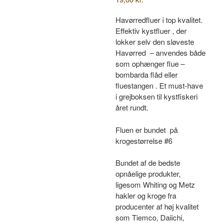
Havørredfluer i top kvalitet.
Effektiv kystfluer , der
lokker selv den sløveste
Havørred – anvendes både
som ophænger flue –
bombarda flåd eller
fluestangen . Et must-have
i grejboksen til kystfiskeri
året rundt.
Fluen er bundet på
krogestørrelse #6
Bundet af de bedste
opnåelige produkter,
ligesom Whiting og Metz
hakler og kroge fra
producenter af høj kvalitet
som Tiemco, Daiichi,