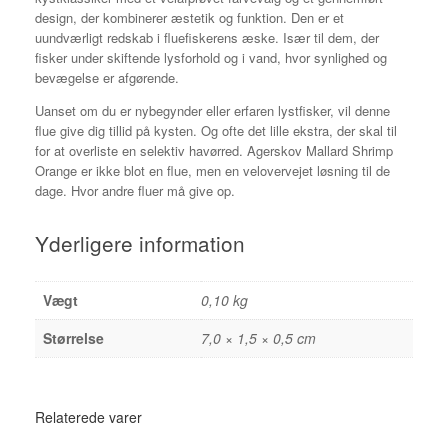
design, der kombinerer æstetik og funktion. Den er et
uundværligt redskab i fluefiskerens æske. Især til dem, der
fisker under skiftende lysforhold og i vand, hvor synlighed og
bevægelse er afgørende.
Uanset om du er nybegynder eller erfaren lystfisker, vil denne
flue give dig tillid på kysten. Og ofte det lille ekstra, der skal til
for at overliste en selektiv havørred. Agerskov Mallard Shrimp
Orange er ikke blot en flue, men en velovervejet løsning til de
dage. Hvor andre fluer må give op.
Yderligere information
Vægt
0,10 kg
Størrelse
7,0 × 1,5 × 0,5 cm
Relaterede varer