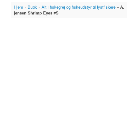
cart
Hjem
»
Butik
»
Alt i fiskegrej og fiskeudstyr til lystfiskere
»
A.
jensen Shrimp Eyes #S