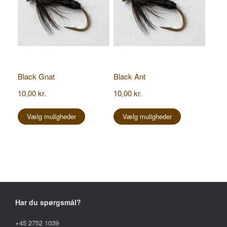
Black Gnat
Black Ant
10,00
kr.
10,00
kr.
Dette
Dette
vare
vare
Vælg muligheder
Vælg muligheder
har
har
flere
flere
varianter.
varianter.
Mulighederne
Mulighederne
kan
kan
vælges
vælges
på
på
varesiden
varesiden
Har du spørgsmål?
+45 2752 1039