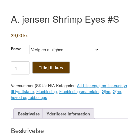
A. jensen Shrimp Eyes #S
39,00
kr.
Farve
A.
Tilføj til kurv
jensen
Shrimp
Eyes
Varenummer (SKU):
N/A
Kategorier:
Alt i fiskegrej og fiskeudstyr
#S
til lystfiskere
,
Fluebinding
,
Fluebindingsmaterialer
,
Øjne
,
Øjne,
antal
hoved og rubberlegs
Beskrivelse
Yderligere information
Beskrivelse