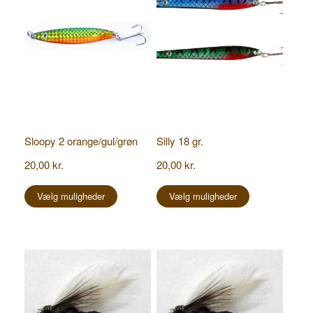
Sloopy 2 orange/gul/grøn
Silly 18 gr.
20,00
kr.
20,00
kr.
Dette
Dette
vare
vare
Vælg muligheder
Vælg muligheder
har
har
flere
flere
varianter.
varianter.
Mulighederne
Mulighederne
kan
kan
vælges
vælges
på
på
varesiden
varesiden