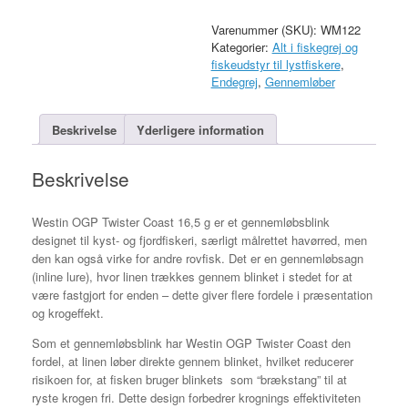
antal
Varenummer (SKU):
WM122
Kategorier:
Alt i fiskegrej og
fiskeudstyr til lystfiskere
,
Endegrej
,
Gennemløber
Beskrivelse
Yderligere information
Beskrivelse
Westin OGP Twister Coast 16,5 g er et gennemløbsblink
designet til kyst- og fjordfiskeri, særligt målrettet havørred, men
den kan også virke for andre rovfisk. Det er en gennemløbsagn
(inline lure), hvor linen trækkes gennem blinket i stedet for at
være fastgjort for enden – dette giver flere fordele i præsentation
og krogeffekt.
Som et gennemløbsblink har Westin OGP Twister Coast den
fordel, at linen løber direkte gennem blinket, hvilket reducerer
risikoen for, at fisken bruger blinkets som “brækstang” til at
ryste krogen fri.
Dette design forbedrer krognings effektiviteten