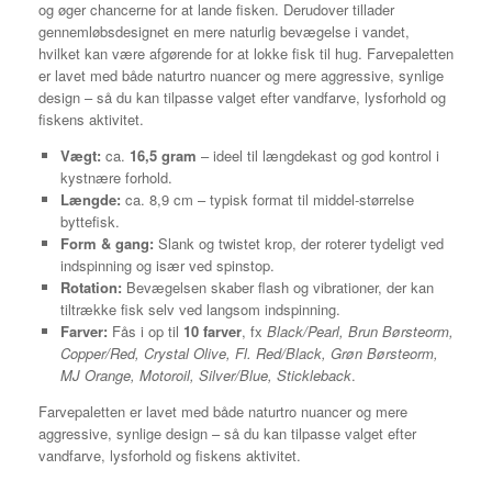
og øger chancerne for at lande fisken.
Derudover tillader
gennemløbsdesignet en mere naturlig bevægelse i vandet,
hvilket kan være afgørende for at lokke fisk til hug.
Farvepaletten
er lavet med både naturtro nuancer og mere aggressive, synlige
design – så du kan tilpasse valget efter vandfarve, lysforhold og
fiskens aktivitet.
Vægt:
ca.
16,5 gram
– ideel til længdekast og god kontrol i
kystnære forhold.
Længde:
ca. 8,9 cm – typisk format til middel-størrelse
byttefisk.
Form & gang:
Slank og twistet krop, der roterer tydeligt ved
indspinning og især ved spinstop.
Rotation:
Bevægelsen skaber flash og vibrationer, der kan
tiltrække fisk selv ved langsom indspinning.
Farver:
Fås i op til
10 farver
, fx
Black/Pearl, Brun Børsteorm,
Copper/Red, Crystal Olive, Fl. Red/Black, Grøn Børsteorm,
MJ Orange, Motoroil, Silver/Blue, Stickleback
.
Farvepaletten er lavet med både naturtro nuancer og mere
aggressive, synlige design – så du kan tilpasse valget efter
vandfarve, lysforhold og fiskens aktivitet.