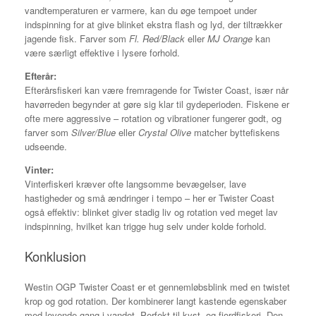
vandtemperaturen er varmere, kan du øge tempoet under
indspinning for at give blinket ekstra flash og lyd, der tiltrækker
jagende fisk. Farver som
Fl. Red/Black
eller
MJ Orange
kan
være særligt effektive i lysere forhold.
Efterår:
Efterårsfiskeri kan være fremragende for Twister Coast, især når
havørreden begynder at gøre sig klar til gydeperioden. Fiskene er
ofte mere aggressive – rotation og vibrationer fungerer godt, og
farver som
Silver/Blue
eller
Crystal Olive
matcher byttefiskens
udseende.
Vinter:
Vinterfiskeri kræver ofte langsomme bevægelser, lave
hastigheder og små ændringer i tempo – her er Twister Coast
også effektiv: blinket giver stadig liv og rotation ved meget lav
indspinning, hvilket kan trigge hug selv under kolde forhold.
Konklusion
Westin OGP Twister Coast er et gennemløbsblink med en twistet
krop og god rotation. Der kombinerer langt kastende egenskaber
med levende gang i vandet. Perfekt til kyst- og fjordfiskeri. Den