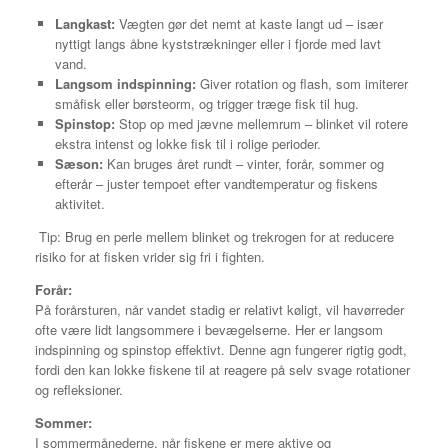
Langkast:
Vægten gør det nemt at kaste langt ud – især
nyttigt langs åbne kyststrækninger eller i fjorde med lavt
vand.
Langsom indspinning:
Giver rotation og flash, som imiterer
småfisk eller børsteorm, og trigger træge fisk til hug.
Spinstop:
Stop op med jævne mellemrum – blinket vil rotere
ekstra intenst og lokke fisk til i rolige perioder.
Sæson:
Kan bruges året rundt – vinter, forår, sommer og
efterår – juster tempoet efter vandtemperatur og fiskens
aktivitet.
Tip: Brug en perle mellem blinket og trekrogen for at reducere
risiko for at fisken vrider sig fri i fighten.
Forår:
På forårsturen, når vandet stadig er relativt køligt, vil havørreder
ofte være lidt langsommere i bevægelserne. Her er langsom
indspinning og spinstop effektivt. Denne agn fungerer rigtig godt,
fordi den kan lokke fiskene til at reagere på selv svage rotationer
og refleksioner.
Sommer:
I sommermånederne, når fiskene er mere aktive og