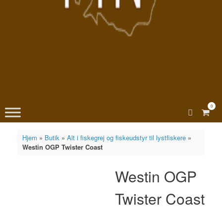
0
View
shopp
cart
Hjem
»
Butik
»
Alt i fiskegrej og fiskeudstyr til lystfiskere
»
Westin OGP Twister Coast
Westin OGP
Twister Coast