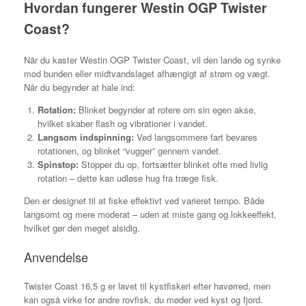
Hvordan fungerer Westin OGP Twister
Coast?
Når du kaster Westin OGP Twister Coast, vil den lande og synke
mod bunden eller midtvandslaget afhængigt af strøm og vægt.
Når du begynder at hale ind:
Rotation:
Blinket begynder at rotere om sin egen akse,
hvilket skaber flash og vibrationer i vandet.
Langsom indspinning:
Ved langsommere fart bevares
rotationen, og blinket “vugger” gennem vandet.
Spinstop:
Stopper du op, fortsætter blinket ofte med livlig
rotation – dette kan udløse hug fra træge fisk.
Den er designet til at fiske effektivt ved varieret tempo. Både
langsomt og mere moderat – uden at miste gang og lokkeeffekt,
hvilket gør den meget alsidig.
Anvendelse
Twister Coast 16,5 g er lavet til kystfiskeri efter havørred, men
kan også virke for andre rovfisk, du møder ved kyst og fjord.