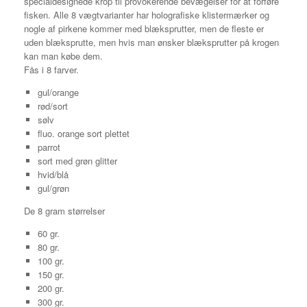
specialdesignede krop til provokerende bevægelser for at forføre
fisken. Alle 8 vægtvarianter har holografiske klistermærker og
nogle af pirkene kommer med blæksprutter, men de fleste er
uden blæksprutte, men hvis man ønsker blæksprutter på krogen
kan man købe dem.
Fås i 8 farver.
gul/orange
rød/sort
sølv
fluo. orange sort plettet
parrot
sort med grøn glitter
hvid/blå
gul/grøn
De 8 gram størrelser
60 gr.
80 gr.
100 gr.
150 gr.
200 gr.
300 gr.