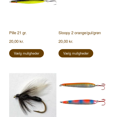
Pille 21 gr.
Sloopy 2 orange/gul/grøn
20,00
kr.
20,00
kr.
Dette
Dette
vare
vare
Vælg muligheder
Vælg muligheder
har
har
flere
flere
varianter.
varianter.
Mulighederne
Mulighederne
kan
kan
vælges
vælges
på
på
varesiden
varesiden