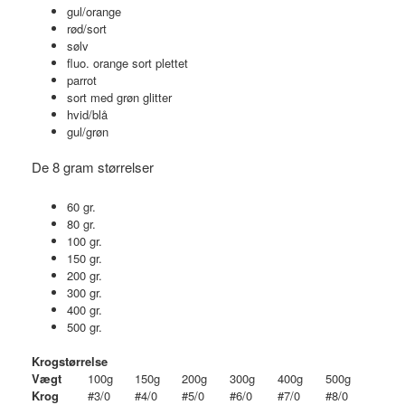
gul/orange
rød/sort
sølv
fluo. orange sort plettet
parrot
sort med grøn glitter
hvid/blå
gul/grøn
De 8 gram størrelser
60 gr.
80 gr.
100 gr.
150 gr.
200 gr.
300 gr.
400 gr.
500 gr.
Krogstørrelse
Vægt
100g
150g
200g
300g
400g
500g
Krog
#3/0
#4/0
#5/0
#6/0
#7/0
#8/0