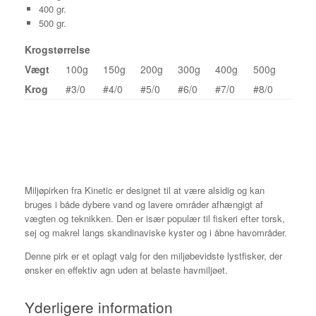
400 gr.
500 gr.
Krogstørrelse
Vægt
100g
150g
200g
300g
400g
500g
Krog
#3/0
#4/0
#5/0
#6/0
#7/0
#8/0
Miljøpirken fra Kinetic er designet til at være alsidig og kan
bruges i både dybere vand og lavere områder afhængigt af
vægten og teknikken. Den er især populær til fiskeri efter torsk,
sej og makrel langs skandinaviske kyster og i åbne havområder.
Denne pirk er et oplagt valg for den miljøbevidste lystfisker, der
ønsker en effektiv agn uden at belaste havmiljøet.
Yderligere information