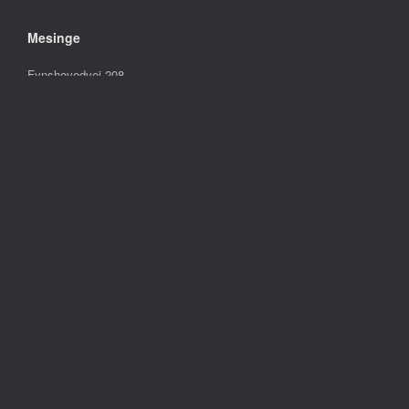
Mesinge
Fynshovedvej 208
5370 Mesinge
Åbningstider:
Mandag – Fredag
10.00 – 17.30
Lørdag
09.00 – 13.00
Søndag
Lukket
Følg os på
Handelsbetingelser
Persondatapolitik
Cookie- og privatlivspolitik