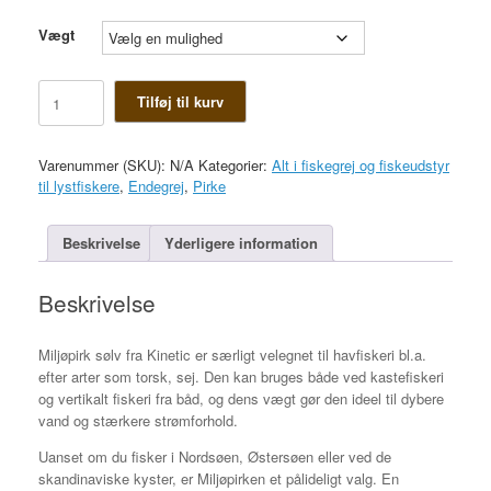
Vægt
Miljøpirk
Tilføj til kurv
sølv
antal
Varenummer (SKU):
N/A
Kategorier:
Alt i fiskegrej og fiskeudstyr
til lystfiskere
,
Endegrej
,
Pirke
Beskrivelse
Yderligere information
Beskrivelse
Miljøpirk sølv fra Kinetic er særligt velegnet til havfiskeri bl.a.
efter arter som torsk, sej. Den kan bruges både ved kastefiskeri
og vertikalt fiskeri fra båd, og dens vægt gør den ideel til dybere
vand og stærkere strømforhold.
Uanset om du fisker i Nordsøen, Østersøen eller ved de
skandinaviske kyster, er Miljøpirken et pålideligt valg. En