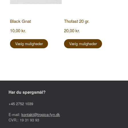
Black Gnat
Thofast 20 gr.
10,00
kr.
20,00
kr.
Dette
Dette
vare
vare
Vælg muligheder
Vælg muligheder
har
har
flere
flere
varianter.
varianter.
Mulighederne
Mulighederne
kan
kan
vælges
vælges
på
på
varesiden
varesiden
Har du spørgsmål?
+45 2752 1039
E-mail:
kontakt@tropica-fyn.dk
CVR.: 19 31 93 93