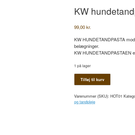
KW hundetand
99,00
kr.
KW HUNDETANDPASTA modvirker
belægninger.
KW HUNDETANDPASTAEN er 
1 på lager
KW
Tilføj til kurv
hundetandpasta
antal
Varenummer (SKU):
HOT01
Katego
og tandpleje