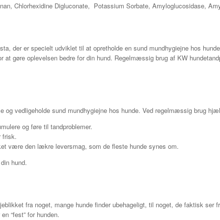
enan, Chlorhexidine Digluconate, Potassium Sorbate, Amyloglucosidase, Am
a, der er specielt udviklet til at opretholde en sund mundhygiejne hos hun
or at gøre oplevelsen bedre for din hund. Regelmæssig brug af KW hundetand
me og vedligeholde sund mundhygiejne hos hunde. Ved regelmæssig brug hjæl
mulere og føre til tandproblemer.
frisk.
ket være den lækre leversmag, som de fleste hunde synes om.
 din hund.
blikket fra noget, mange hunde finder ubehageligt, til noget, de faktisk ser f
 en “fest” for hunden.