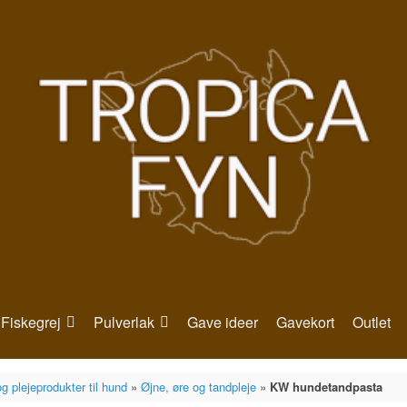
Fiskegrej
Pulverlak
Gave ideer
Gavekort
Outlet
g plejeprodukter til hund
»
Øjne, øre og tandpleje
»
KW hundetandpasta