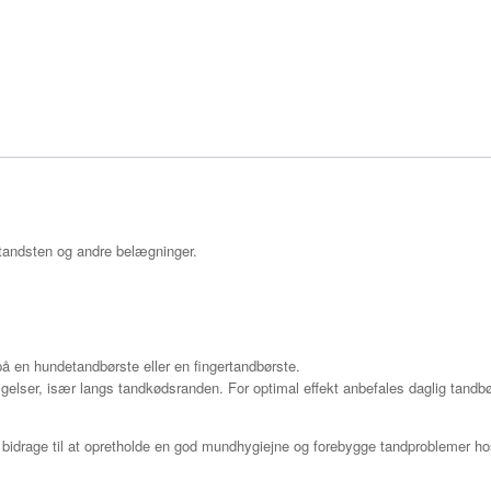
ndsten og andre belægninger.
n hundetandbørste eller en fingertandbørste.
elser, især langs tandkødsranden. For optimal effekt anbefales daglig tandb
bidrage til at opretholde en god mundhygiejne og forebygge tandproblemer ho