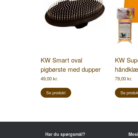
KW Smart oval
KW Supe
pigbørste med dupper
håndkl
49,00
kr.
79,00
kr.
Se produkt
Se produk
Har du spørgsmål?
Mes