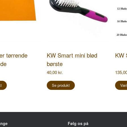
r tørrende
KW Smart mini blød
KW S
æde
børste
40,00
kr.
135,0
t
Se produkt
Væl
inge
Følg os på