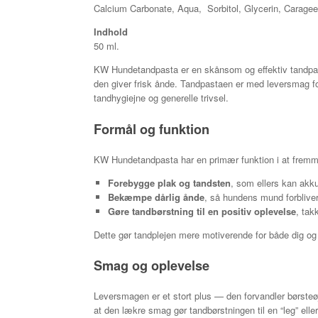
Calcium Carbonate, Aqua, Sorbitol, Glycerin, Carage
Indhold
50 ml.
KW Hundetandpasta er en skånsom og effektiv tandpast
den giver frisk ånde. Tandpastaen er med leversmag f
tandhygiejne og generelle trivsel.
Formål og funktion
KW Hundetandpasta har en primær funktion i at frem
Forebygge plak og tandsten
, som ellers kan akku
Bekæmpe dårlig ånde
, så hundens mund forbliver 
Gøre tandbørstning til en positiv oplevelse
, tak
Dette gør tandplejen mere motiverende for både dig og
Smag og oplevelse
Leversmagen er et stort plus — den forvandler børsteøje
at den lækre smag gør tandbørstningen til en “leg” eller