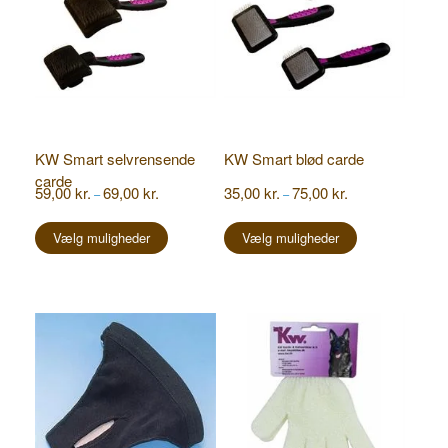
KW Smart selvrensende
KW Smart blød carde
carde
Prisinterval:
Prisinterval:
59,00
kr.
69,00
kr.
35,00
kr.
75,00
kr.
–
–
59,00 kr.
35,00 kr.
Dette
Dette
til
til
vare
vare
Vælg muligheder
Vælg muligheder
69,00 kr.
75,00 kr.
har
har
flere
flere
varianter.
varianter.
Mulighederne
Mulighederne
kan
kan
vælges
vælges
på
på
varesiden
varesiden