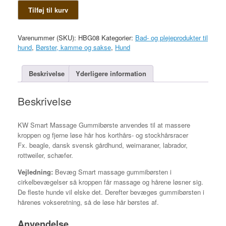
KW
Tilføj til kurv
Smart
massage
gummibørste
Varenummer (SKU):
HBG08
Kategorier:
Bad- og plejeprodukter til
antal
hund
,
Børster, kamme og sakse
,
Hund
Beskrivelse
Yderligere information
Beskrivelse
KW Smart Massage Gummibørste anvendes til at massere
kroppen og fjerne løse hår hos korthårs- og stockhårsracer
Fx. beagle, dansk svensk gårdhund, weimaraner, labrador,
rottweiler, schæfer.
Vejledning:
Bevæg Smart massage gummibørsten i
cirkelbevægelser så kroppen får massage og hårene løsner sig.
De fleste hunde vil elske det. Derefter bevæges gummibørsten i
hårenes vokseretning, så de løse hår børstes af.
Anvendelse