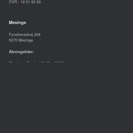
CVR.: 19 31 93 93
Mesinge
Fynshovedvej 208
5370 Mesinge
Åbningstider:
Mandag – Fredag
10.00 – 17.30
Lørdag
09.00 – 13.00
Søndag
Lukket
Følg os på
Handelsbetingelser
Persondatapolitik