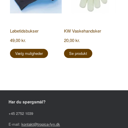
Løbetidsbukser
KW Vaskehandsker
49,00
kr.
20,00
kr.
Dette
vare
Vælg muligheder
Se produkt
har
flere
varianter.
Mulighederne
kan
vælges
på
varesiden
Har du spørgsmål?
+45 2752 1039
E-mail:
kontakt@tropica-fyn.dk