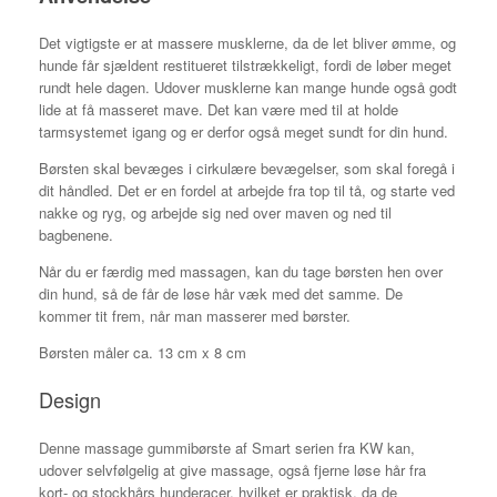
Det vigtigste er at massere musklerne, da de let bliver ømme, og
hunde får sjældent restitueret tilstrækkeligt, fordi de løber meget
rundt hele dagen. Udover musklerne kan mange hunde også godt
lide at få masseret mave. Det kan være med til at holde
tarmsystemet igang og er derfor også meget sundt for din hund.
Børsten skal bevæges i cirkulære bevægelser, som skal foregå i
dit håndled. Det er en fordel at arbejde fra top til tå, og starte ved
nakke og ryg, og arbejde sig ned over maven og ned til
bagbenene.
Når du er færdig med massagen, kan du tage børsten hen over
din hund, så de får de løse hår væk med det samme. De
kommer tit frem, når man masserer med børster.
Børsten måler ca. 13 cm x 8 cm
Design
Denne massage gummibørste af Smart serien fra KW kan,
udover selvfølgelig at give massage, også fjerne løse hår fra
kort- og stockhårs hunderacer, hvilket er praktisk, da de