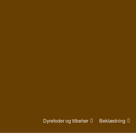
Gå
til
indhold
Dyrefoder og tilbehør
Beklædning