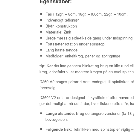
Egenskaber:
Fås i 12gr. – 8cm, 18gr. – 9.6cm, 22gr. – 10cm.
Indvendigt teflonrør
Blyfri konstruktion
Materiale: Zink
Uregelmæssig side-til-side gang under indspinning
Fortsætter rotation under spinstop
Lang kastelængde
Medfølger: enkeltkrog, perler og springringe
tip:
Kør din line gennem blinket og brug en lille rund ell
krog, anbefaler vi at montere krogen på en oval splitri
D360 V2
bruges primært som endegrej til spinfiskeri p
farvevalg.
D360° V2 er især designet til kystfiskeri efter havørr
gør det muligt at nå ud til der, hvor fiskene ofte står,
Lange afstande:
Brug de tungere versioner (fx 18 
bevægelsen.
Følgende fisk:
Teknikken med spinstop er vigtig – 