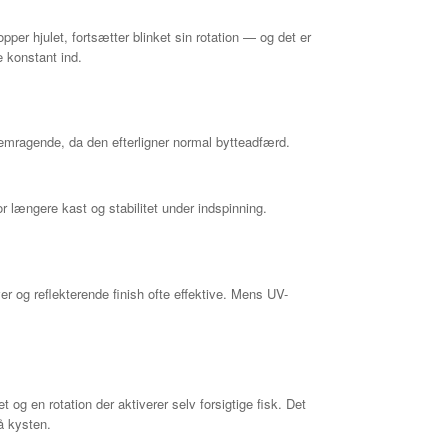
er hjulet, fortsætter blinket sin rotation — og det er
e konstant ind.
emragende, da den efterligner normal bytteadfærd.
r længere kast og stabilitet under indspinning.
er og reflekterende finish ofte effektive. Mens UV-
g en rotation der aktiverer selv forsigtige fisk. Det
å kysten.