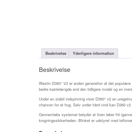
Beskrivelse
Yderligere information
Beskrivelse
Westin D360° V2 er anden generation af det populære 
bedre kastelængde end den tidligere model og en mere s
Under en stabil indspinning viser D360° v2 en uregelmæ
chancen for et hug. Selv under hård vind kan D360 v2 k
Gennemløbs systemet betyder at linen løber frit igen
krogningssikkerheden. Blinket er udstyret med teflonrør,