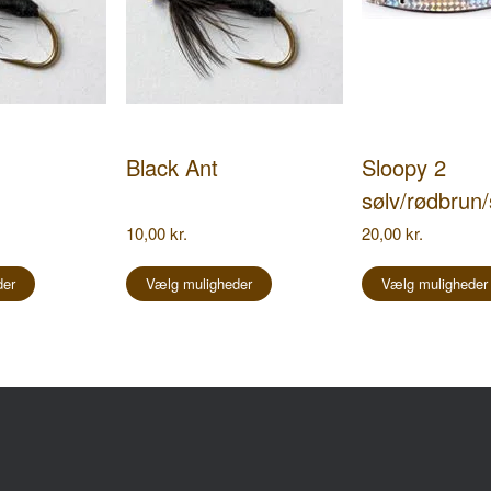
Black Ant
Sloopy 2
sølv/rødbrun/
10,00
kr.
20,00
kr.
Dette
Dette
vare
vare
der
Vælg muligheder
Vælg muligheder
har
har
flere
flere
varianter.
varianter.
Mulighederne
Mulighederne
kan
kan
vælges
vælges
på
på
inge
Følg os på
varesiden
varesiden
hovedvej 208