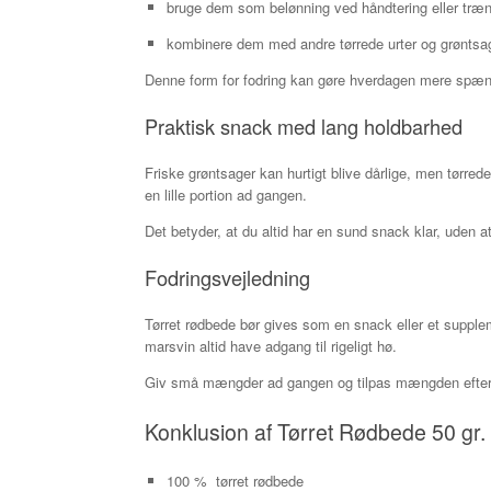
bruge dem som belønning ved håndtering eller træn
kombinere dem med andre tørrede urter og grøntsa
Denne form for fodring kan gøre hverdagen mere spænd
Praktisk snack med lang holdbarhed
Friske grøntsager kan hurtigt blive dårlige, men tørre
en lille portion ad gangen.
Det betyder, at du altid har en sund snack klar, uden 
Fodringsvejledning
Tørret rødbede bør gives som en snack eller et supplem
marsvin altid have adgang til rigeligt hø.
Giv små mængder ad gangen og tilpas mængden efter dyre
Konklusion af Tørret Rødbede 50 gr.
100 % tørret rødbede