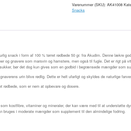
gr.
Varenummer (SKU):
AK41008
Kate
antal
Snacks
urlig snack i form af 100 % tørret rødbede 50 gr. fra Akudim. Denne lækre go
iner og gnavere som marsvin og hamstere, men også til fugle. Det er rigt på vi
af sukker, bør det dog kun gives som en godbid i begrænsede mængder som supp
verens urin blive rødlig. Dette er helt ufarligt og skyldes de naturlige farvest
ret rødbede, som er nem at opbevare og dosere.
.
som kostfibre, vitaminer og mineraler, der kan være med til at understøtte dyr
 kan bruges i moderate mængder som supplement til den almindelige fodring.