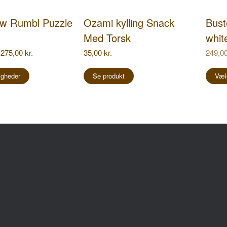
w Rumbl Puzzle
Ozami kylling Snack
Bust
Med Torsk
whit
Prisinterval:
275,00
kr.
35,00
kr.
249,0
215,00 kr.
Dette
til
vare
igheder
Se produkt
Væl
275,00 kr.
har
flere
varianter.
Mulighederne
kan
vælges
på
inge
Følg os på
varesiden
hovedvej 208
 Mesinge
ngstider:
ag – Fredag
10.00 – 17.30
ag
09.00 – 13.00