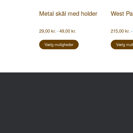
Metal skål med holder
West Pa
Prisinterval:
29,00
kr.
49,00
kr.
215,00
kr.
–
–
29,00 kr.
Dette
til
vare
Vælg muligheder
Vælg mul
49,00 kr.
har
flere
varianter.
Mulighederne
kan
vælges
på
Har du spørgsmål?
Mes
varesiden
+45 2752 1039
Fyns
5370
E-mail:
kontakt@tropica-fyn.dk
CVR.: 19 31 93 93
Åbni
Mand
Lørd