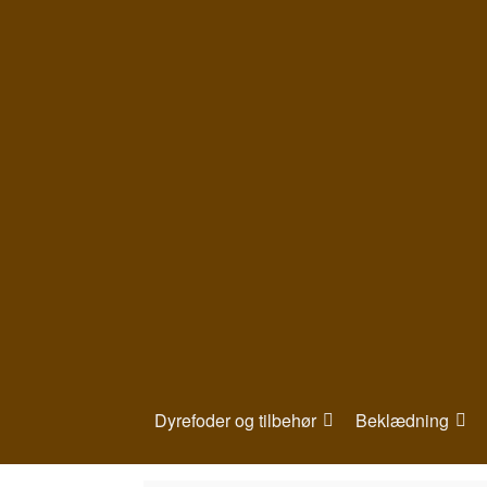
Gå
til
indhold
Dyrefoder og tilbehør
Beklædning