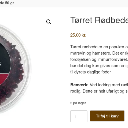
de 50 gr.
Tørret Rødbede
25,00
kr.
Tørret rødbede er en populær og
marsvin og hamstere. Det er rig
fordøjelsen og immunforsvaret. 
bør det dog kun gives som en
til dyrets daglige foder
Bemærk:
Ved fodring med rødb
rødlig. Dette er helt ufarligt og 
5 på lager
Tørret
Tilføj til kurv
Rødbede
50