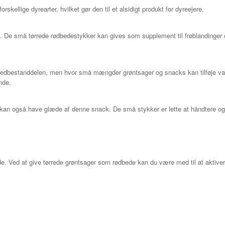
rskellige dyrearter, hvilket gør den til et alsidigt produkt for dyreejere.
st. De små tørrede rødbedestykker kan gives som supplement til frøblandinger 
ovedbestanddelen, men hvor små mængder grøntsager og snacks kan tilføje vari
nde.
s kan også have glæde af denne snack. De små stykker er lette at håndtere og
de. Ved at give tørrede grøntsager som rødbede kan du være med til at aktiver