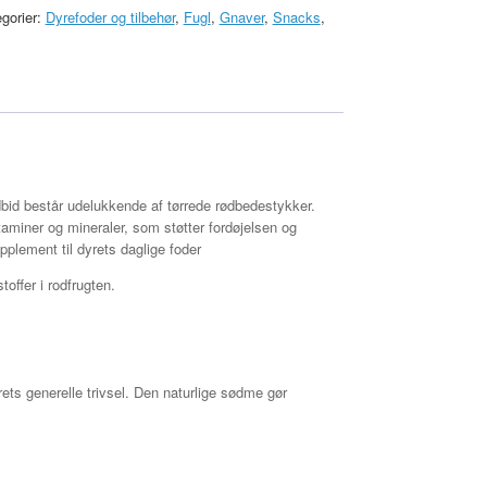
gorier:
Dyrefoder og tilbehør
,
Fugl
,
Gnaver
,
Snacks
,
dbid består udelukkende af tørrede rødbedestykker.
taminer og mineraler, som støtter fordøjelsen og
lement til dyrets daglige foder
offer i rodfrugten.
ets generelle trivsel. Den naturlige sødme gør