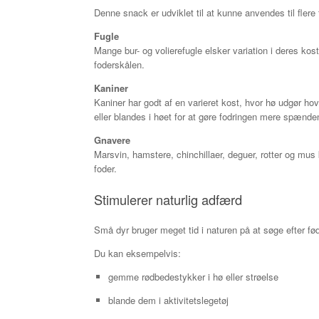
Denne snack er udviklet til at kunne anvendes til flere fo
Fugle
Mange bur- og volierefugle elsker variation i deres ko
foderskålen.
Kaniner
Kaniner har godt af en varieret kost, hvor hø udgør h
eller blandes i høet for at gøre fodringen mere spænde
Gnavere
Marsvin, hamstere, chinchillaer, deguer, rotter og mu
foder.
Stimulerer naturlig adfærd
Små dyr bruger meget tid i naturen på at søge efter fø
Du kan eksempelvis:
gemme rødbedestykker i hø eller strøelse
blande dem i aktivitetslegetøj