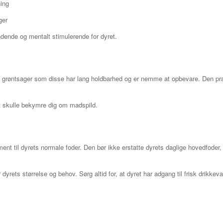
ing
ger
ende og mentalt stimulerende for dyret.
de grøntsager som disse har lang holdbarhed og er nemme at opbevare. Den prak
at skulle bekymre dig om madspild.
ent til dyrets normale foder. Den bør ikke erstatte dyrets daglige hovedfode
ts størrelse og behov. Sørg altid for, at dyret har adgang til frisk drikkev