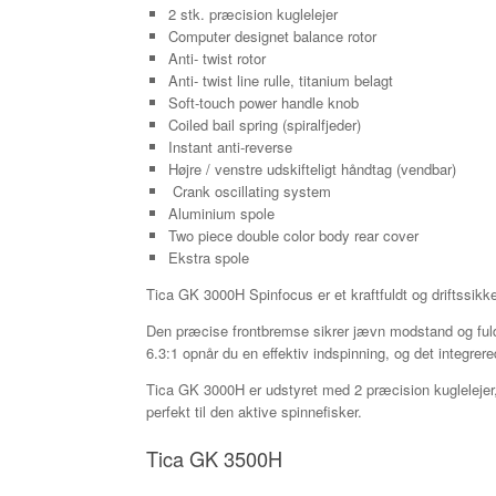
2 stk. præcision kuglelejer
Computer designet balance rotor
Anti- twist rotor
Anti- twist line rulle, titanium belagt
Soft-touch power handle knob
Coiled bail spring (spiralfjeder)
Instant anti-reverse
Højre / venstre udskifteligt håndtag (vendbar)
Crank oscillating system
Aluminium spole
Two piece double color body rear cover
Ekstra spole
Tica GK 3000H Spinfocus er et kraftfuldt og driftssikk
Den præcise frontbremse sikrer jævn modstand og fuld k
6.3:1 opnår du en effektiv indspinning, og det integrer
Tica GK 3000H er udstyret med 2 præcision kuglelejer, d
perfekt til den aktive spinnefisker.
Tica GK 3500H