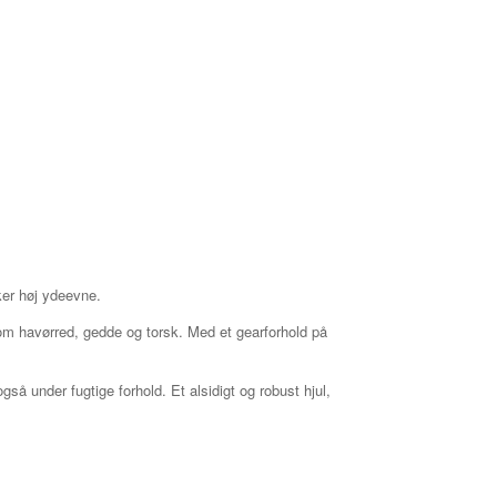
ker høj ydeevne.
som havørred, gedde og torsk. Med et gearforhold på
å under fugtige forhold. Et alsidigt og robust hjul,