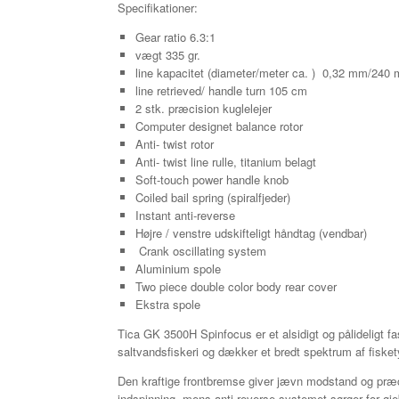
Specifikationer:
Gear ratio 6.3:1
vægt 335 gr.
line kapacitet (diameter/meter ca. ) 0,32 mm/24
line retrieved/ handle turn 105 cm
2 stk. præcision kuglelejer
Computer designet balance rotor
Anti- twist rotor
Anti- twist line rulle, titanium belagt
Soft-touch power handle knob
Coiled bail spring (spiralfjeder)
Instant anti-reverse
Højre / venstre udskifteligt håndtag (vendbar)
Crank oscillating system
Aluminium spole
Two piece double color body rear cover
Ekstra spole
Tica GK 3500H Spinfocus er et alsidigt og pålideligt fa
saltvandsfiskeri og dækker et bredt spektrum af fisket
Den kraftige frontbremse giver jævn modstand og præcis 
indspinning, mens anti-reverse-systemet sørger for øje