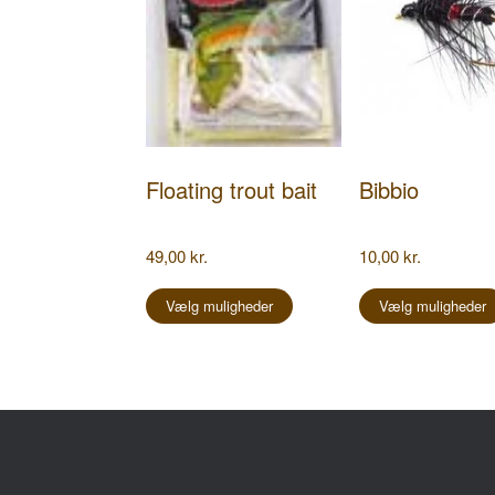
Floating trout bait
Bibbio
49,00
kr.
10,00
kr.
Dette
vare
Vælg muligheder
Vælg muligheder
har
flere
varianter.
Mulighederne
kan
vælges
på
Har du spørgsmål?
Mes
varesiden