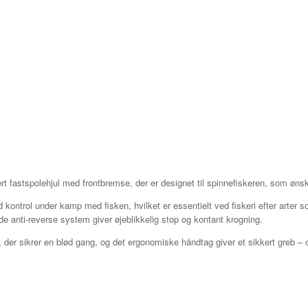
ert fastspolehjul med frontbremse, der er designet til spinnefiskeren, som øns
ontrol under kamp med fisken, hvilket er essentielt ved fiskeri efter arter 
ede anti-reverse system giver øjeblikkelig stop og kontant krogning.
er sikrer en blød gang, og det ergonomiske håndtag giver et sikkert greb – ogs