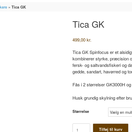
skere
»
Tica GK
Tica GK
499,00
kr.
Tica GK Spinfocus er et alsidig
kombinerer styrke, præcision og
fersk- og saltvandsfiskeri og d
gedde, sandart, havørred og to
Fås i 2 størrelser GK3000H 
Husk grundig skylning efter bru
Størrelse
Tica
Tilføj til kurv
GK