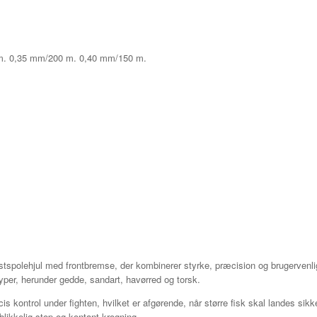
0 m. 0,35 mm/200 m. 0,40 mm/150 m.
stspolehjul med frontbremse, der kombinerer styrke, præcision og brugervenligh
yper, herunder gedde, sandart, havørred og torsk.
kontrol under fighten, hvilket er afgørende, når større fisk skal landes sikke
blikkelig stop og kontant krogning.