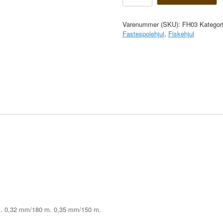
antal
Varenummer (SKU):
FH03
Kategor
Fastespolehjul
,
Fiskehjul
 m. 0,32 mm/180 m. 0,35 mm/150 m.