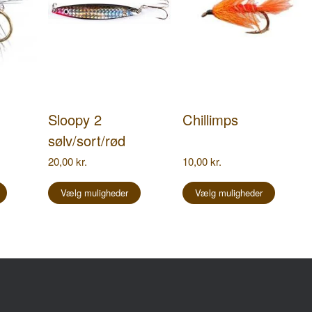
Sloopy 2
Chillimps
sølv/sort/rød
20,00
kr.
10,00
kr.
Dette
Dette
Dette
vare
vare
vare
Vælg muligheder
Vælg muligheder
har
har
har
flere
flere
flere
varianter.
varianter.
varianter.
Mulighederne
Mulighederne
Mulighed
kan
kan
kan
vælges
vælges
vælges
på
på
på
inge
Følg os på
varesiden
varesiden
vareside