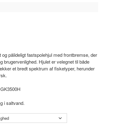
t og pålideligt fastspolehjul med frontbremse, der
 brugervenlighed. Hjulet er velegnet til både
ækker et bredt spektrum af fisketyper, herunder
rsk.
og GK3500H
g i saltvand.