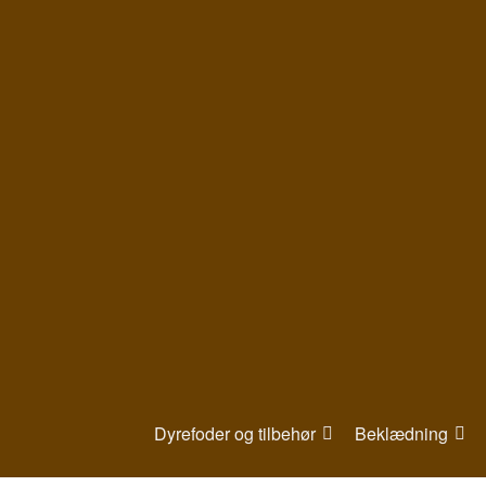
Gå
til
indhold
Dyrefoder og tilbehør
Beklædning