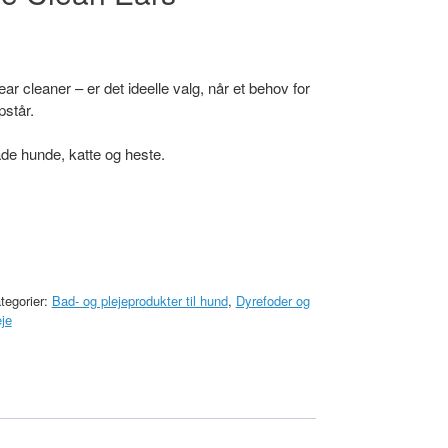
r cleaner – er det ideelle valg, når et behov for
pstår.
de hunde, katte og heste.
tegorier:
Bad- og plejeprodukter til hund
,
Dyrefoder og
eje