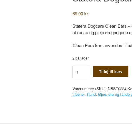
69,00
kr.
Statera Dogcare Clean Ears – ea
at rense og pleje øregangene o
Clean Ears kan anvendes til bå
2 på lager
Statera
Tilføj til kurv
Dogcare
Clean
Ears
Varenummer (SKU):
NBST0384
Ka
antal
tilbehør
,
Hund
,
Øjne, øre og tandpl