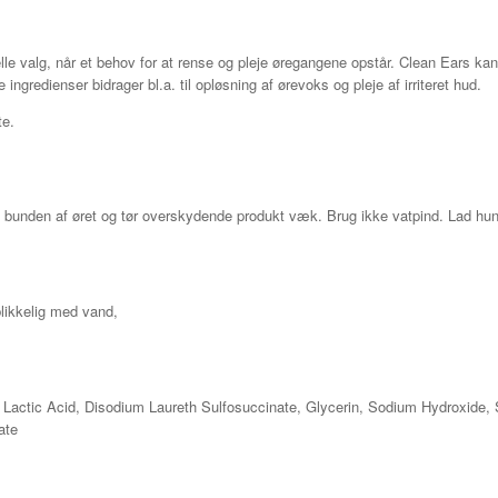
elle valg, når et behov for at rense og pleje øregangene opstår. Clean Ears k
ingredienser bidrager bl.a. til opløsning af ørevoks og pleje af irriteret hud.
te.
dt bunden af øret og tør overskydende produkt væk. Brug ikke vatpind. Lad hu
likkelig med vand,
 Lactic Acid, Disodium Laureth Sulfosuccinate, Glycerin, Sodium Hydroxide, 
ate