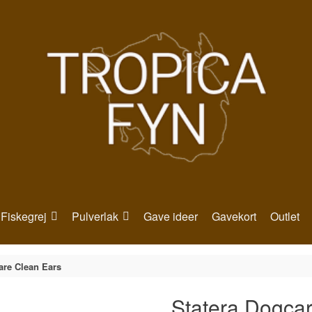
Fiskegrej
Pulverlak
Gave ideer
Gavekort
Outlet
are Clean Ears
Statera Dogca