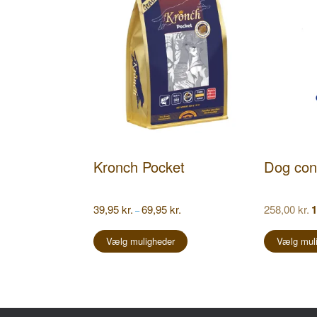
Kronch Pocket
Dog cont
Prisinterval:
D
39,95
kr.
69,95
kr.
258,00
kr.
1
–
39,95 kr.
op
Dette
til
pr
vare
Vælg muligheder
Vælg mul
69,95 kr.
va
25
har
flere
varianter.
Mulighederne
kan