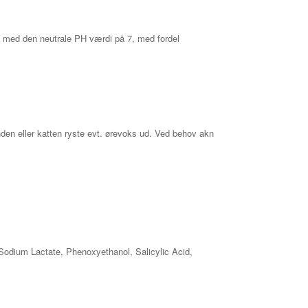
an med den neutrale PH værdi på 7, med fordel
nden eller katten ryste evt. ørevoks ud. Ved behov akn
Sodium Lactate, Phenoxyethanol, Salicylic Acid,