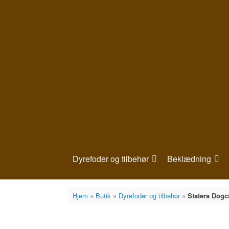
Gå
til
indhold
Dyrefoder og tilbehør
Beklædning
Hjem
»
Butik
»
Dyrefoder og tilbehør
»
Statera Dogc