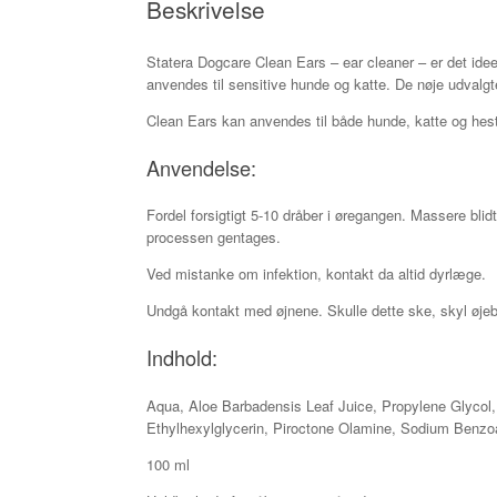
Beskrivelse
Statera Dogcare Clean Ears – ear cleaner – er det ide
anvendes til sensitive hunde og katte. De nøje udvalgte 
Clean Ears kan anvendes til både hunde, katte og hes
Anvendelse:
Fordel forsigtigt 5-10 dråber i øregangen. Massere bli
processen gentages.
Ved mistanke om infektion, kontakt da altid dyrlæge.
Undgå kontakt med øjnene. Skulle dette ske, skyl øjeb
Indhold:
Aqua, Aloe Barbadensis Leaf Juice, Propylene Glycol,
Ethylhexylglycerin, Piroctone Olamine, Sodium Benzo
100 ml