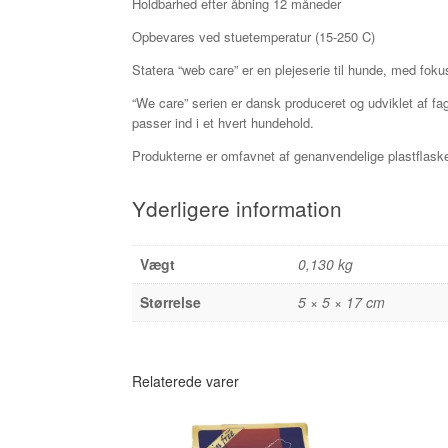
Holdbarhed efter åbning 12 måneder
Opbevares ved stuetemperatur (15-250 C)
Statera “web care” er en plejeserie til hunde, med fok
“We care” serien er dansk produceret og udviklet af fags
passer ind i et hvert hundehold.
Produkterne er omfavnet af genanvendelige plastflasker
Yderligere information
Vægt
0,130 kg
Størrelse
5 × 5 × 17 cm
Relaterede varer