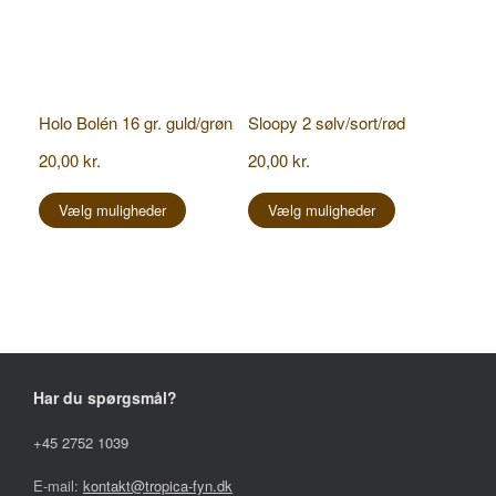
Holo Bolén 16 gr. guld/grøn
Sloopy 2 sølv/sort/rød
20,00
kr.
20,00
kr.
Dette
Dette
vare
vare
Vælg muligheder
Vælg muligheder
har
har
flere
flere
varianter.
varianter.
Mulighederne
Mulighederne
kan
kan
vælges
vælges
på
på
varesiden
varesiden
Har du spørgsmål?
+45 2752 1039
E-mail:
kontakt@tropica-fyn.dk