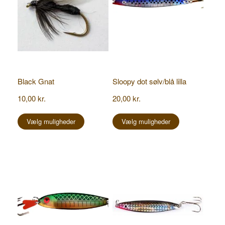
Black Gnat
Sloopy dot sølv/blå lilla
10,00
kr.
20,00
kr.
Dette
Dette
vare
vare
Vælg muligheder
Vælg muligheder
har
har
flere
flere
varianter.
varianter.
Mulighederne
Mulighederne
kan
kan
vælges
vælges
på
på
varesiden
varesiden