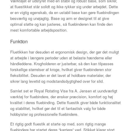
Værktøjet er udstyret med en stabil og robust base, som sikrer,
at fluestikket står solidt og ikke rykker sig under arbejdet. Dette
er en vigtig egenskab, da en ustabil base kan gøre fluebindingen
besværlig og unøjagtig. Base og arm er designet til at give
optimal støtte og kan justeres, så fluebinderen kan finde den
mest komfortable arbejdsposition.
Funktion
Fluetikken har desuden et ergonomisk design, der gør det muligt
at arbejde i længere perioder uden at belaste hænderne eller
håndleddene. Krogholderen er justerbar, så den kan tilpasses
forskellige størrelser af kroge, hvilket giver fluebinderen stor
fleksibilitet. Desuden er det lavet af holdbare materialer, der
sikrer lang levetid og modstandsdygtighed over for slid.
Samlet set er Royal Rotating Vise fra A. Jensen et uundværligt
værktøj for fluebindere, der ønsker præcision, komfort og høj
kvalitet i deres fluebinding. Dette fluestik giver både funktionalitet
og stabilitet, hvilket gør det til et fantastisk valg for både
hobbyister og professionelle fluebindere.
Et rigtig godt fluestik at starte op med, som rigtig mange
fluebindere har startet deres “karriere” ved. Stikket klarer stort