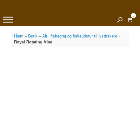
0
View
shopp
cart
Hjem
»
Butik
»
Alt i fiskegrej og fiskeudstyr til lystfiskere
»
Royal Rotating Vise