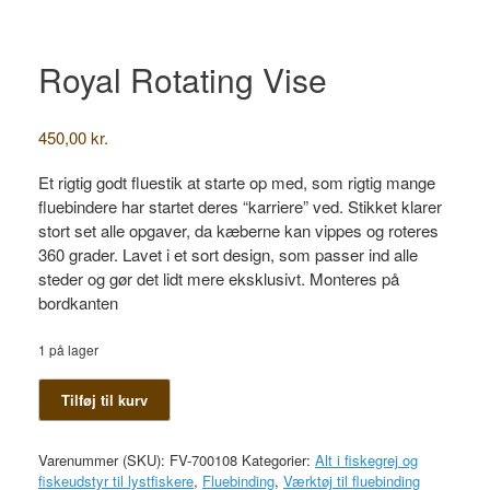
Royal Rotating Vise
450,00
kr.
Et rigtig godt fluestik at starte op med, som rigtig mange
fluebindere har startet deres “karriere” ved. Stikket klarer
stort set alle opgaver, da kæberne kan vippes og roteres
360 grader. Lavet i et sort design, som passer ind alle
steder og gør det lidt mere eksklusivt. Monteres på
bordkanten
1 på lager
Royal
Tilføj til kurv
Rotating
Vise
antal
Varenummer (SKU):
FV-700108
Kategorier:
Alt i fiskegrej og
fiskeudstyr til lystfiskere
,
Fluebinding
,
Værktøj til fluebinding