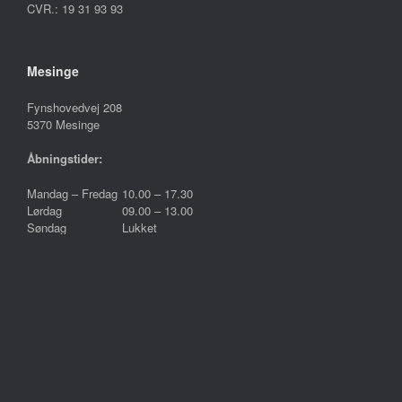
CVR.: 19 31 93 93
Mesinge
Fynshovedvej 208
5370 Mesinge
Åbningstider:
Mandag – Fredag
10.00 – 17.30
Lørdag
09.00 – 13.00
Søndag
Lukket
Følg os på
Handelsbetingelser
Persondatapolitik